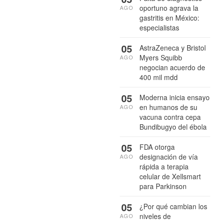
oportuno agrava la
AGO
gastritis en México:
especialistas
05
AstraZeneca y Bristol
Myers Squibb
AGO
negocian acuerdo de
400 mil mdd
05
Moderna inicia ensayo
en humanos de su
AGO
vacuna contra cepa
Bundibugyo del ébola
05
FDA otorga
designación de vía
AGO
rápida a terapia
celular de Xellsmart
para Parkinson
05
¿Por qué cambian los
niveles de
AGO