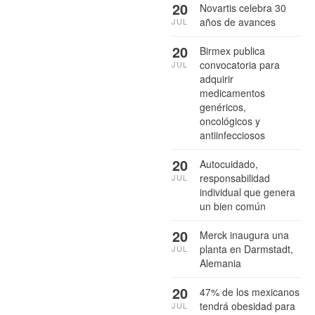
20
Novartis celebra 30
años de avances
JUL
20
Birmex publica
convocatoria para
JUL
adquirir
medicamentos
genéricos,
oncológicos y
antiinfecciosos
20
Autocuidado,
responsabilidad
JUL
individual que genera
un bien común
20
Merck inaugura una
planta en Darmstadt,
JUL
Alemania
20
47% de los mexicanos
tendrá obesidad para
JUL