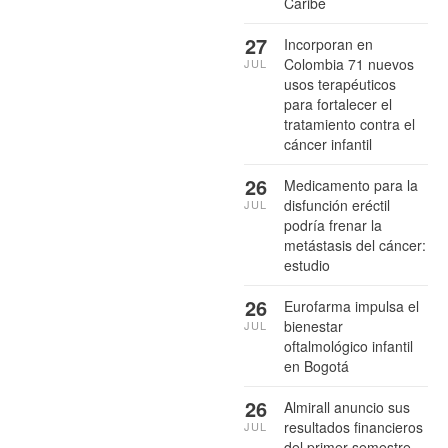
Caribe
27
Incorporan en
Colombia 71 nuevos
JUL
usos terapéuticos
para fortalecer el
tratamiento contra el
cáncer infantil
26
Medicamento para la
disfunción eréctil
JUL
podría frenar la
metástasis del cáncer:
estudio
26
Eurofarma impulsa el
bienestar
JUL
oftalmológico infantil
en Bogotá
26
Almirall anuncio sus
resultados financieros
JUL
del primer semestre