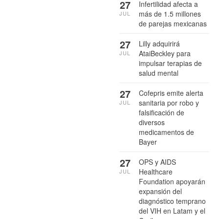
27
Infertilidad afecta a
más de 1.5 millones
JUL
de parejas mexicanas
27
Lilly adquirirá
AtaiBeckley para
JUL
impulsar terapias de
salud mental
27
Cofepris emite alerta
sanitaria por robo y
JUL
falsificación de
diversos
medicamentos de
Bayer
27
OPS y AIDS
Healthcare
JUL
Foundation apoyarán
expansión del
diagnóstico temprano
del VIH en Latam y el