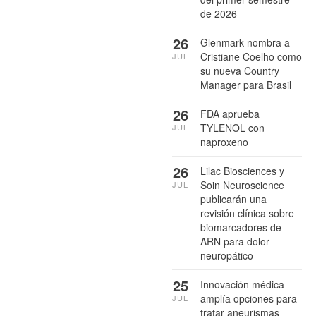
de 2026
26
Glenmark nombra a
Cristiane Coelho como
JUL
su nueva Country
Manager para Brasil
26
FDA aprueba
TYLENOL con
JUL
naproxeno
26
Lilac Biosciences y
Soin Neuroscience
JUL
publicarán una
revisión clínica sobre
biomarcadores de
ARN para dolor
neuropático
25
Innovación médica
amplía opciones para
JUL
tratar aneurismas