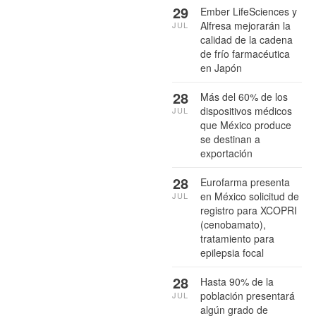
29
Ember LifeSciences y
Alfresa mejorarán la
JUL
calidad de la cadena
de frío farmacéutica
en Japón
28
Más del 60% de los
dispositivos médicos
JUL
que México produce
se destinan a
exportación
28
Eurofarma presenta
en México solicitud de
JUL
registro para XCOPRI
(cenobamato),
tratamiento para
epilepsia focal
28
Hasta 90% de la
población presentará
JUL
algún grado de