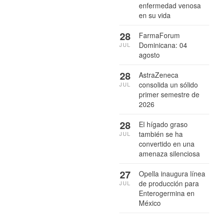
enfermedad venosa
en su vida
28
FarmaForum
Dominicana: 04
JUL
agosto
28
AstraZeneca
consolida un sólido
JUL
primer semestre de
2026
28
El hígado graso
también se ha
JUL
convertido en una
amenaza silenciosa
27
Opella inaugura línea
de producción para
JUL
Enterogermina en
México