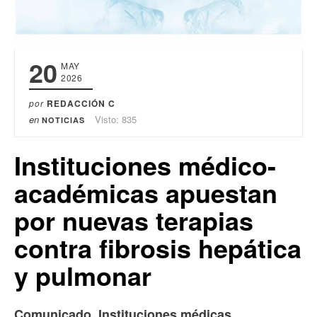
20
MAY
2026
por
REDACCIÓN C
en
Visto: 835
NOTICIAS
Instituciones médico-
académicas apuestan
por nuevas terapias
contra fibrosis hepática
y pulmonar
Comunicado. Instituciones médicas