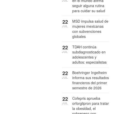
en el mundo afirma
JUL
seguir alguna rutina
para cuidar su salud
22
MSD impulsa salud de
mujeres mexicanas
JUL
con subvenciones
globales
22
TDAH continúa
subdiagnosticado en
JUL
adolescentes y
adultos: especialistas
22
Boehringer Ingelheim
informa sus resultados
JUL
financieros del primer
semestre de 2026
22
Cofepris aprueba
orforglipron para tratar
JUL
la obesidad, el
sobrepeso con