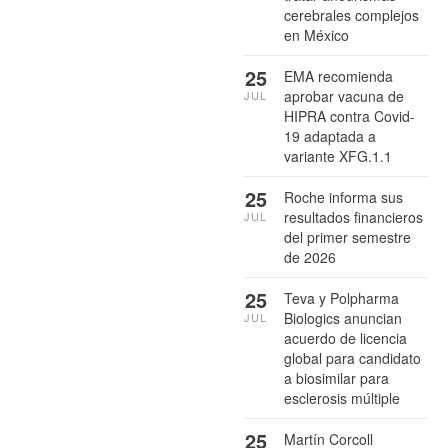
cerebrales complejos
en México
25
EMA recomienda
aprobar vacuna de
JUL
HIPRA contra Covid-
19 adaptada a
variante XFG.1.1
25
Roche informa sus
resultados financieros
JUL
del primer semestre
de 2026
25
Teva y Polpharma
Biologics anuncian
JUL
acuerdo de licencia
global para candidato
a biosimilar para
esclerosis múltiple
25
Martín Corcoll