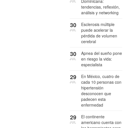
Dominicana:
JUL
tendencias, reflexión,
análisis y networking
30
Esclerosis múltiple
puede acelerar la
JUL
pérdida de volumen
cerebral
30
Apnea del sueño pone
en riesgo la vida:
JUL
especialista
29
En México, cuatro de
cada 10 personas con
JUL
hipertensión
desconocen que
padecen esta
enfermedad
29
El continente
americano cuenta con
JUL
las herramientas para