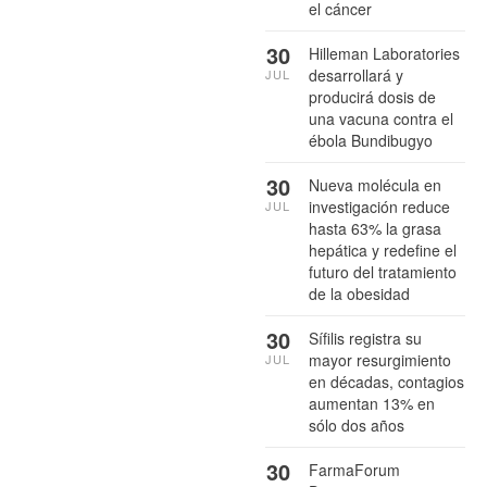
el cáncer
30
Hilleman Laboratories
desarrollará y
JUL
producirá dosis de
una vacuna contra el
ébola Bundibugyo
30
Nueva molécula en
investigación reduce
JUL
hasta 63% la grasa
hepática y redefine el
futuro del tratamiento
de la obesidad
30
Sífilis registra su
mayor resurgimiento
JUL
en décadas, contagios
aumentan 13% en
sólo dos años
30
FarmaForum