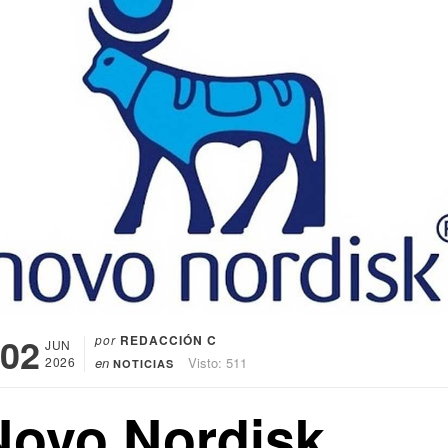
02
por
REDACCIÓN C
JUN
2026
en
Visto: 511
NOTICIAS
Novo Nordisk