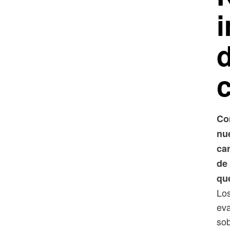
Co
nu
ca
de
que
Los
eva
sob