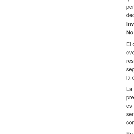
pe
de
Inv
No
El 
eve
res
seg
la 
La 
pre
es 
sem
con
En 