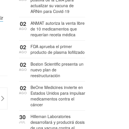
actualizar su vacuna de
ARNm para Covid-19
ir
02
ANMAT autoriza la venta libre
de 10 medicamentos que
AGO
requerían receta médica
02
FDA aprueba el primer
producto de plasma liofilizado
AGO
02
Boston Scientific presenta un
nuevo plan de
AGO
reestructuración
02
BeOne Medicines invierte en
Estados Unidos para impulsar
AGO
medicamentos contra el
cáncer
30
Hilleman Laboratories
desarrollará y producirá dosis
JUL
de una vacuna contra el