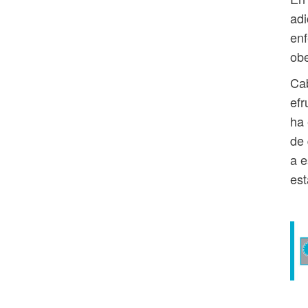
adi
enf
obe
Ca
efr
ha 
de 
a e
est