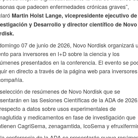
rsonas que padecen enfermedades crónicas graves”,
claró
Martin Holst Lange, vicepresidente ejecutivo de
estigación y Desarrollo y director científico de Novo
rdisk.
domingo 07 de junio de 2026, Novo Nordisk organizará 
nto para inversores en I+D sobre la ciencia y los
úmenes presentados en la conferencia. El evento se po
uir en directo a través de la página web para inversores
compañía.
selección de resúmenes de Novo Nordisk que se
sentarán en las Sesiones Científicas de la ADA de 2026
respecto a datos sobre usos experimentales de
aglutida y medicamentos en fase de investigación que
tienen CagriSema, zenagamtida, IcoSema y efruxifermi
la conferencia de la ADA se presentarán nueve resúme