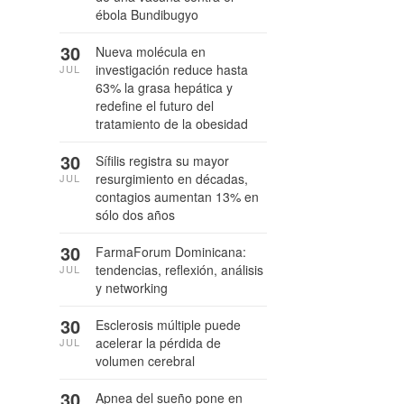
ébola Bundibugyo
30
Nueva molécula en
investigación reduce hasta
JUL
63% la grasa hepática y
redefine el futuro del
tratamiento de la obesidad
30
Sífilis registra su mayor
resurgimiento en décadas,
JUL
contagios aumentan 13% en
sólo dos años
30
FarmaForum Dominicana:
tendencias, reflexión, análisis
JUL
y networking
30
Esclerosis múltiple puede
acelerar la pérdida de
JUL
volumen cerebral
30
Apnea del sueño pone en