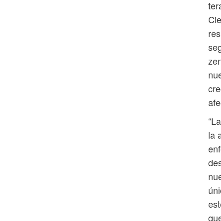
ter
Cie
res
seg
zen
nu
cre
afe
“La
la 
en
des
nue
úni
est
que