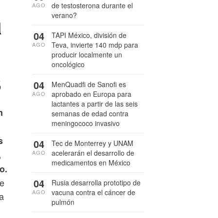
de testosterona durante el
AGO
a
verano?
04
TAPI México, división de
Teva, invierte 140 mdp para
AGO
producir localmente un
oncológico
s
04
MenQuadfi de Sanofi es
aprobado en Europa para
AGO
lactantes a partir de las seis
n
semanas de edad contra
meningococo invasivo
s
04
Tec de Monterrey y UNAM
acelerarán el desarrollo de
AGO
,
medicamentos en México
o.
04
ue
Rusia desarrolla prototipo de
vacuna contra el cáncer de
AGO
a
pulmón