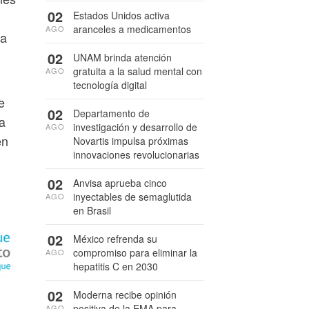
02
Estados Unidos activa
aranceles a medicamentos
AGO
la
02
UNAM brinda atención
gratuita a la salud mental con
AGO
tecnología digital
e
02
Departamento de
ía
investigación y desarrollo de
AGO
en
Novartis impulsa próximas
innovaciones revolucionarias
02
Anvisa aprueba cinco
inyectables de semaglutida
AGO
en Brasil
02
México refrenda su
compromiso para eliminar la
AGO
hepatitis C en 2030
02
Moderna recibe opinión
positiva de la EMA para
AGO