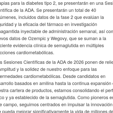
apias para la diabetes tipo 2, se presentarán en una Ses
ntífica de la ADA. Se presentarán un total de 40
úmenes, incluidos datos de la fase 2 que evalúan la
uridad y la eficacia del fármaco en investigación
agamtida inyectable de administración semanal, así c
evos datos de Ozempic y Wegovy, que se suman a la
ciente evidencia clínica de semaglutida en múltiples
cciones cardiometabólicas.
s Sesiones Científicas de la ADA de 2026 ponen de reli
amplitud y la solidez de nuestro enfoque para las
fermedades cardiometabólicas. Desde candidatos en
arrollo basados ​​en amilina hasta la continua expansión
stra cartera de productos, estamos consolidando el perf
co y ya establecido de la semaglutida. Como pioneros e
e campo, seguimos centrados en impulsar la innovación
 pueda mejorar significativamente la vida de millones d