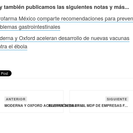
y también publicamos las siguientes notas y más...
rofarma México comparte recomendaciones para preven
blemas gastrointestinales
erna y Oxford aceleran desarrollo de nuevas vacunas
tra el ébola
ANTERIOR
SIGUIENTE
MODERNA Y OXFORD ACELERAN DESARROLLO DE NUEVAS VACUNAS CONTRA EL ÉBOLA
INVERSIÓN DE 21 MIL MDP DE EMPRESAS FARMACÉUTICAS INCREMENTARÁ PRODUCCIÓN DE MEDICAMENTOS Y FORTALECERÁ LA INDUSTRIA EN MÉXICO