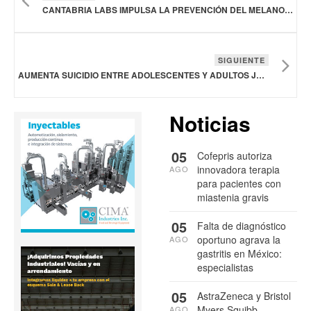
CANTABRIA LABS IMPULSA LA PREVENCIÓN DEL MELANOMA
SIGUIENTE
AUMENTA SUICIDIO ENTRE ADOLESCENTES Y ADULTOS JÓVENES EN EL CONTINENTE AMERICANO: OPS
Noticias
05
Cofepris autoriza
innovadora terapia
AGO
para pacientes con
miastenia gravis
05
Falta de diagnóstico
oportuno agrava la
AGO
gastritis en México:
especialistas
05
AstraZeneca y Bristol
Myers Squibb
AGO