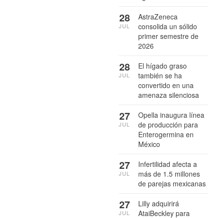
28
AstraZeneca
consolida un sólido
JUL
primer semestre de
2026
28
El hígado graso
también se ha
JUL
convertido en una
amenaza silenciosa
27
Opella inaugura línea
de producción para
JUL
Enterogermina en
México
27
Infertilidad afecta a
más de 1.5 millones
JUL
de parejas mexicanas
27
Lilly adquirirá
AtaiBeckley para
JUL