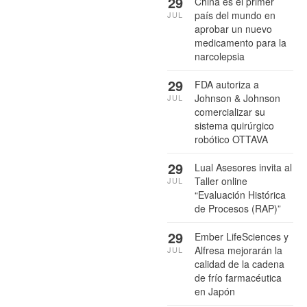
29
China es el primer
país del mundo en
JUL
aprobar un nuevo
medicamento para la
narcolepsia
29
FDA autoriza a
Johnson & Johnson
JUL
comercializar su
sistema quirúrgico
robótico OTTAVA
29
Lual Asesores invita al
Taller online
JUL
“Evaluación Histórica
de Procesos (RAP)”
29
Ember LifeSciences y
Alfresa mejorarán la
JUL
calidad de la cadena
de frío farmacéutica
en Japón