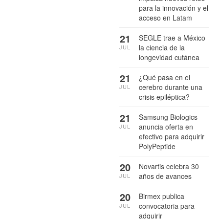
para la innovación y el
acceso en Latam
21
SEGLE trae a México
la ciencia de la
JUL
longevidad cutánea
21
¿Qué pasa en el
cerebro durante una
JUL
crisis epiléptica?
21
Samsung Biologics
anuncia oferta en
JUL
efectivo para adquirir
PolyPeptide
20
Novartis celebra 30
años de avances
JUL
20
Birmex publica
convocatoria para
JUL
adquirir