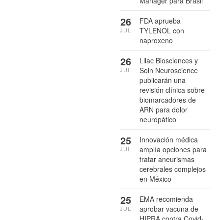
Manager para Brasil
26
FDA aprueba
TYLENOL con
JUL
naproxeno
26
Lilac Biosciences y
Soin Neuroscience
JUL
publicarán una
revisión clínica sobre
biomarcadores de
ARN para dolor
neuropático
25
Innovación médica
amplía opciones para
JUL
tratar aneurismas
cerebrales complejos
en México
25
EMA recomienda
aprobar vacuna de
JUL
HIPRA contra Covid-