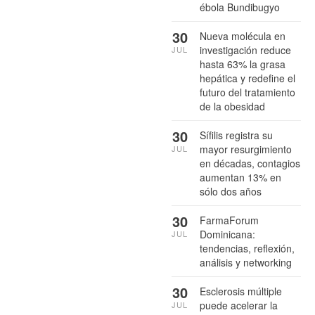
ébola Bundibugyo
30
Nueva molécula en
investigación reduce
JUL
hasta 63% la grasa
hepática y redefine el
futuro del tratamiento
de la obesidad
30
Sífilis registra su
mayor resurgimiento
JUL
en décadas, contagios
aumentan 13% en
sólo dos años
30
FarmaForum
Dominicana:
JUL
tendencias, reflexión,
análisis y networking
30
Esclerosis múltiple
puede acelerar la
JUL