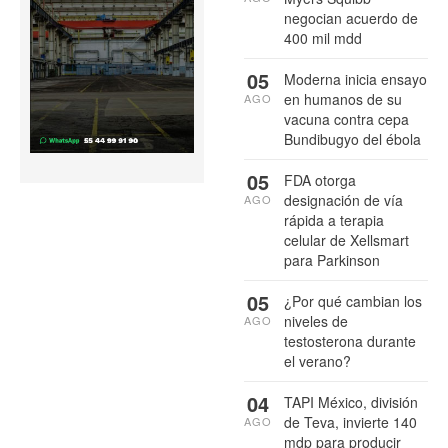
negocian acuerdo de
400 mil mdd
05
Moderna inicia ensayo
en humanos de su
AGO
vacuna contra cepa
Bundibugyo del ébola
05
FDA otorga
designación de vía
AGO
rápida a terapia
celular de Xellsmart
para Parkinson
05
¿Por qué cambian los
niveles de
AGO
testosterona durante
el verano?
04
TAPI México, división
de Teva, invierte 140
AGO
mdp para producir