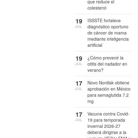
que reduce el
colesterol
19
ISSSTE fortalece
diagnóstico oportuno
JUL
de cáncer de mama
mediante inteligencia
artificial
19
¿Cómo prevenir la
otitis del nadador en
JUL
verano?
17
Novo Nordisk obtiene
aprobación en México
JUL
para semaglutida 7.2
mg
17
Vacuna contra Covid-
19 para temporada
JUL
invernal 2026-27
deberá dirigirse a la