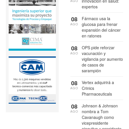
innovación en salud:
AGO
expertos
08
Fármaco usa la
glucosa para frenar
AGO
expansión del cáncer
en ratones
08
OPS pide reforzar
vacunación y
AGO
vigilancia por aumento
de casos de
sarampión
08
Vertex adquirirá a
Crinics
AGO
Pharmaceuticals
08
Johnson & Johnson
nombra a Tom
AGO
Cavanaugh como
vicepresidente
ejecutivo y presidente