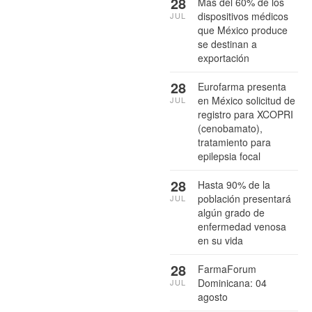
28
Más del 60% de los
dispositivos médicos
JUL
que México produce
se destinan a
exportación
28
Eurofarma presenta
en México solicitud de
JUL
registro para XCOPRI
(cenobamato),
tratamiento para
epilepsia focal
28
Hasta 90% de la
población presentará
JUL
algún grado de
enfermedad venosa
en su vida
28
FarmaForum
Dominicana: 04
JUL
agosto