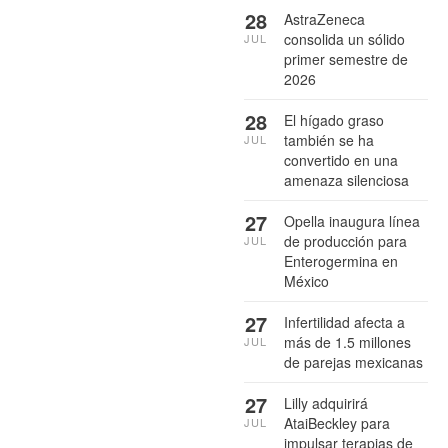
28
AstraZeneca
consolida un sólido
JUL
primer semestre de
2026
28
El hígado graso
también se ha
JUL
convertido en una
amenaza silenciosa
27
Opella inaugura línea
de producción para
JUL
Enterogermina en
México
27
Infertilidad afecta a
más de 1.5 millones
JUL
de parejas mexicanas
27
Lilly adquirirá
AtaiBeckley para
JUL
impulsar terapias de