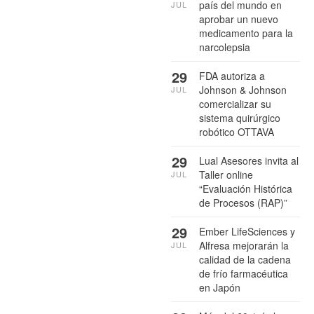
país del mundo en
JUL
aprobar un nuevo
medicamento para la
narcolepsia
29
FDA autoriza a
Johnson & Johnson
JUL
comercializar su
sistema quirúrgico
robótico OTTAVA
29
Lual Asesores invita al
Taller online
JUL
“Evaluación Histórica
de Procesos (RAP)”
29
Ember LifeSciences y
Alfresa mejorarán la
JUL
calidad de la cadena
de frío farmacéutica
en Japón