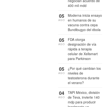
negocian acuerdo de
400 mil mdd
05
Moderna inicia ensayo
en humanos de su
AGO
vacuna contra cepa
Bundibugyo del ébola
05
FDA otorga
designación de vía
AGO
rápida a terapia
celular de Xellsmart
para Parkinson
05
¿Por qué cambian los
niveles de
AGO
testosterona durante
el verano?
04
TAPI México, división
de Teva, invierte 140
AGO
mdp para producir
localmente un