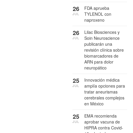
26
FDA aprueba
TYLENOL con
JUL
naproxeno
26
Lilac Biosciences y
Soin Neuroscience
JUL
publicarán una
revisión clínica sobre
biomarcadores de
ARN para dolor
neuropático
25
Innovación médica
amplía opciones para
JUL
tratar aneurismas
cerebrales complejos
en México
25
EMA recomienda
aprobar vacuna de
JUL
HIPRA contra Covid-