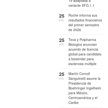
19 adaptada a
variante XFG.1.1
25
Roche informa sus
resultados financieros
JUL
del primer semestre
de 2026
25
Teva y Polpharma
Biologics anuncian
JUL
acuerdo de licencia
global para candidato
a biosimilar para
esclerosis múltiple
25
Martín Corcoll
Sanguinetti asume la
JUL
Presidencia de
Boehringer Ingelheim
para México,
Centroamérica y el
Caribe