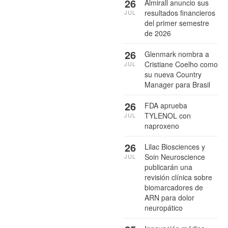
26
Almirall anuncio sus
resultados financieros
JUL
del primer semestre
de 2026
26
Glenmark nombra a
Cristiane Coelho como
JUL
su nueva Country
Manager para Brasil
26
FDA aprueba
TYLENOL con
JUL
naproxeno
26
Lilac Biosciences y
Soin Neuroscience
JUL
publicarán una
revisión clínica sobre
biomarcadores de
ARN para dolor
neuropático