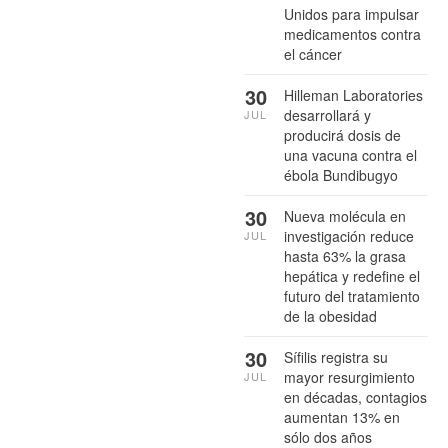
Unidos para impulsar
medicamentos contra
el cáncer
30
Hilleman Laboratories
desarrollará y
JUL
producirá dosis de
una vacuna contra el
ébola Bundibugyo
30
Nueva molécula en
investigación reduce
JUL
hasta 63% la grasa
hepática y redefine el
futuro del tratamiento
de la obesidad
30
Sífilis registra su
mayor resurgimiento
JUL
en décadas, contagios
aumentan 13% en
sólo dos años