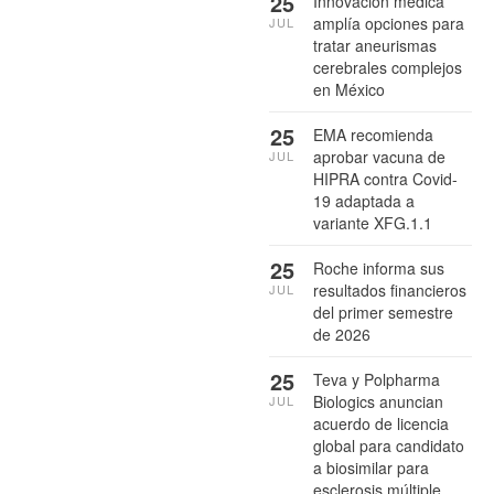
25
Innovación médica
amplía opciones para
JUL
tratar aneurismas
cerebrales complejos
en México
25
EMA recomienda
aprobar vacuna de
JUL
HIPRA contra Covid-
19 adaptada a
variante XFG.1.1
25
Roche informa sus
resultados financieros
JUL
del primer semestre
de 2026
25
Teva y Polpharma
Biologics anuncian
JUL
acuerdo de licencia
global para candidato
a biosimilar para
esclerosis múltiple