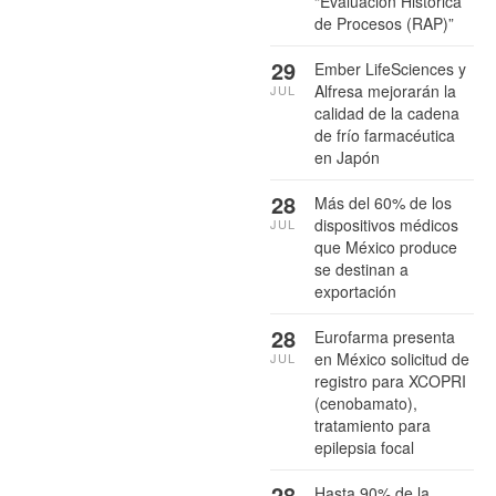
“Evaluación Histórica
de Procesos (RAP)”
29
Ember LifeSciences y
Alfresa mejorarán la
JUL
calidad de la cadena
de frío farmacéutica
en Japón
28
Más del 60% de los
dispositivos médicos
JUL
que México produce
se destinan a
exportación
28
Eurofarma presenta
en México solicitud de
JUL
registro para XCOPRI
(cenobamato),
tratamiento para
epilepsia focal
28
Hasta 90% de la