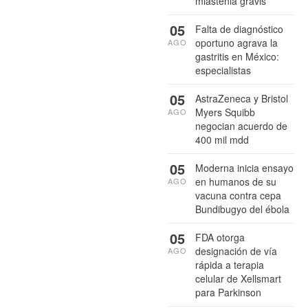
miastenia gravis
05
Falta de diagnóstico
oportuno agrava la
AGO
gastritis en México:
especialistas
05
AstraZeneca y Bristol
Myers Squibb
AGO
negocian acuerdo de
400 mil mdd
05
Moderna inicia ensayo
en humanos de su
AGO
vacuna contra cepa
Bundibugyo del ébola
05
FDA otorga
designación de vía
AGO
rápida a terapia
celular de Xellsmart
para Parkinson