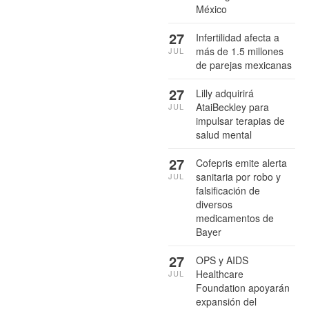
México
27
Infertilidad afecta a
más de 1.5 millones
JUL
de parejas mexicanas
27
Lilly adquirirá
AtaiBeckley para
JUL
impulsar terapias de
salud mental
27
Cofepris emite alerta
sanitaria por robo y
JUL
falsificación de
diversos
medicamentos de
Bayer
27
OPS y AIDS
Healthcare
JUL
Foundation apoyarán
expansión del