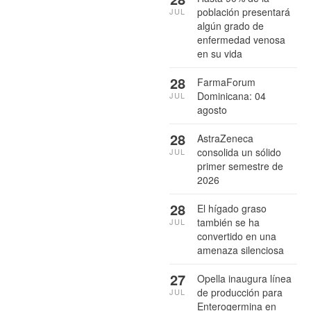
población presentará
JUL
algún grado de
enfermedad venosa
en su vida
28
FarmaForum
Dominicana: 04
JUL
agosto
28
AstraZeneca
consolida un sólido
JUL
primer semestre de
2026
28
El hígado graso
también se ha
JUL
convertido en una
amenaza silenciosa
27
Opella inaugura línea
de producción para
JUL
Enterogermina en