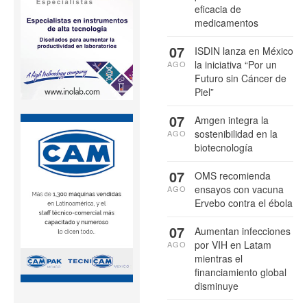
eficacia de
medicamentos
07
ISDIN lanza en México
la iniciativa “Por un
AGO
Futuro sin Cáncer de
Piel”
07
Amgen integra la
sostenibilidad en la
AGO
biotecnología
07
OMS recomienda
ensayos con vacuna
AGO
Ervebo contra el ébola
07
Aumentan infecciones
por VIH en Latam
AGO
mientras el
financiamiento global
disminuye