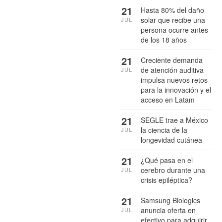
21
Hasta 80% del daño
solar que recibe una
JUL
persona ocurre antes
de los 18 años
21
Creciente demanda
de atención auditiva
JUL
impulsa nuevos retos
para la innovación y el
acceso en Latam
21
SEGLE trae a México
la ciencia de la
JUL
longevidad cutánea
21
¿Qué pasa en el
cerebro durante una
JUL
crisis epiléptica?
21
Samsung Biologics
anuncia oferta en
JUL
efectivo para adquirir