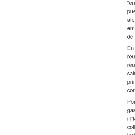
“en
pue
afe
emo
de 
En 
reu
reu
sal
pri
con
Por
gas
inf
col