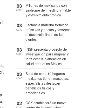
03
Millones de mexicanos con
síndrome de intestino irritable
AGO
y estreñimiento crónico
ad
03
Lactancia materna fortalece
músculos y encías y favorece
AGO
el desarrollo lineal de los
dientes
03
INSP presenta proyecto de
investigación para mapear y
AGO
fortalecer la planeación en
salud mental en México
s,
d”.
03
Siete de cada 10 hogares
mexicanos tienen mascotas,
AGO
especialistas destacan
beneficios físicos y
emocionales
la
su
02
GSK establecerá un nuevo
centro de investigación y
AGO