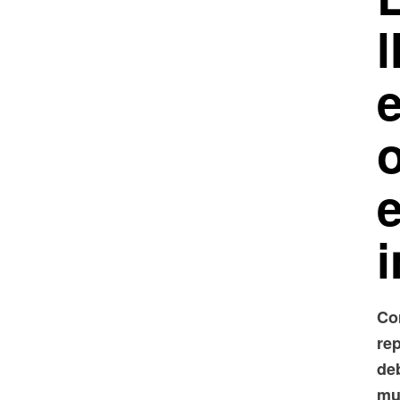
l
e
Co
re
deb
mu