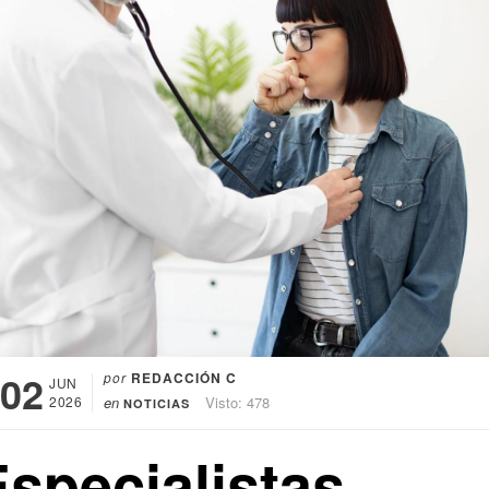
02
por
REDACCIÓN C
JUN
2026
en
Visto: 478
NOTICIAS
Especialistas