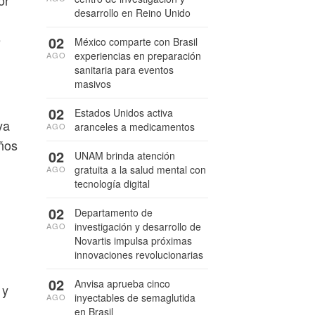
or
desarrollo en Reino Unido
e
02
México comparte con Brasil
experiencias en preparación
AGO
sanitaria para eventos
masivos
02
Estados Unidos activa
ya
aranceles a medicamentos
AGO
ños
02
UNAM brinda atención
gratuita a la salud mental con
AGO
tecnología digital
02
Departamento de
investigación y desarrollo de
AGO
Novartis impulsa próximas
innovaciones revolucionarias
02
Anvisa aprueba cinco
 y
inyectables de semaglutida
AGO
en Brasil