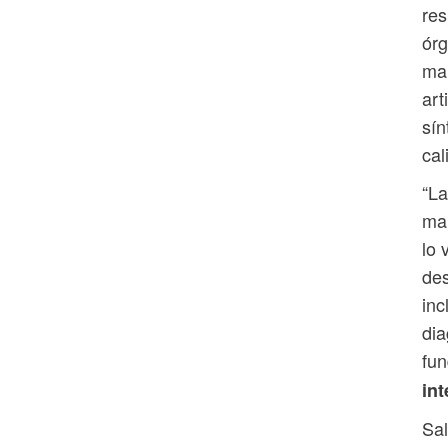
res
órg
man
art
sín
cal
“La
man
lo 
des
inc
dia
fu
in
Sal