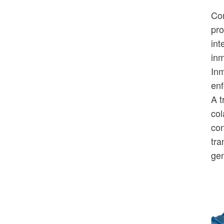
Con
pro
int
inm
Inm
enf
A t
col
con
tra
gen