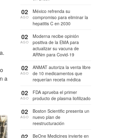
02
México refrenda su
compromiso para eliminar la
AGO
hepatitis C en 2030
02
Moderna recibe opinión
positiva de la EMA para
AGO
actualizar su vacuna de
a.
ARNm para Covid-19
02
ANMAT autoriza la venta libre
so
de 10 medicamentos que
AGO
n a
requerían receta médica
02
FDA aprueba el primer
producto de plasma liofilizado
AGO
02
Boston Scientific presenta un
nuevo plan de
AGO
reestructuración
02
BeOne Medicines invierte en