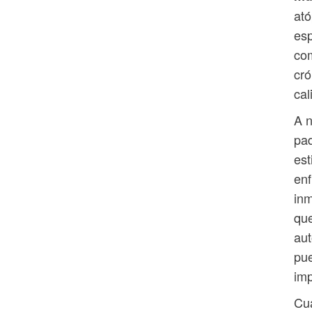
ató
esp
com
cró
cal
A n
pa
est
enf
inm
que
aut
pue
imp
Cua