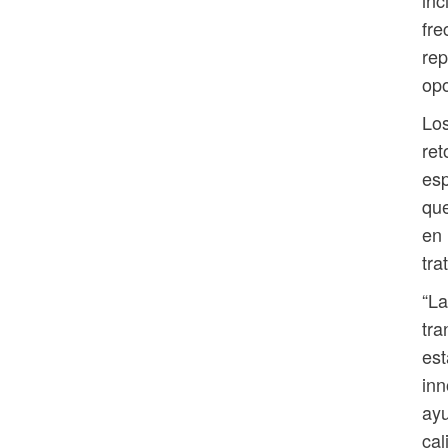
inc
fre
rep
opo
Los
ret
esp
qu
en 
tra
“La
tr
est
inn
ayu
cal