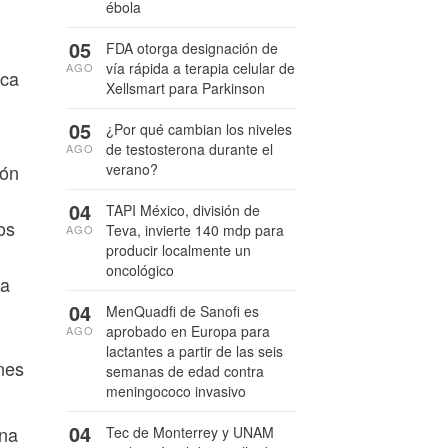
ébola
05
FDA otorga designación de
vía rápida a terapia celular de
AGO
ica
Xellsmart para Parkinson
05
¿Por qué cambian los niveles
de testosterona durante el
AGO
verano?
ión
04
TAPI México, división de
os
Teva, invierte 140 mdp para
AGO
producir localmente un
oncológico
la
04
MenQuadfi de Sanofi es
aprobado en Europa para
AGO
lactantes a partir de las seis
nes
semanas de edad contra
meningococo invasivo
04
una
Tec de Monterrey y UNAM