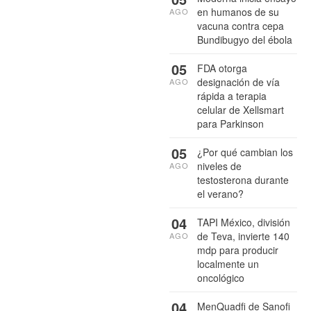
en humanos de su
AGO
vacuna contra cepa
Bundibugyo del ébola
05
FDA otorga
designación de vía
AGO
rápida a terapia
celular de Xellsmart
para Parkinson
05
¿Por qué cambian los
niveles de
AGO
testosterona durante
el verano?
04
TAPI México, división
de Teva, invierte 140
AGO
mdp para producir
localmente un
oncológico
04
MenQuadfi de Sanofi