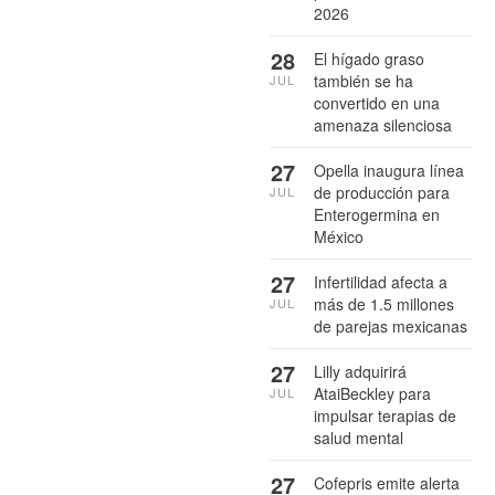
2026
28
El hígado graso
también se ha
JUL
convertido en una
amenaza silenciosa
27
Opella inaugura línea
de producción para
JUL
Enterogermina en
México
27
Infertilidad afecta a
más de 1.5 millones
JUL
de parejas mexicanas
27
Lilly adquirirá
AtaiBeckley para
JUL
impulsar terapias de
salud mental
27
Cofepris emite alerta