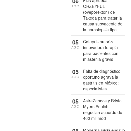
06
FDA aprueba
ORZEYFUL
AGO
(oveporexton) de
Takeda para tratar la
causa subyacente de
la narcolepsia tipo 1
05
Cofepris autoriza
innovadora terapia
AGO
para pacientes con
miastenia gravis
05
Falta de diagnóstico
oportuno agrava la
AGO
gastritis en México:
especialistas
05
AstraZeneca y Bristol
Myers Squibb
AGO
negocian acuerdo de
400 mil mdd
05
Moderna inicia ensayo