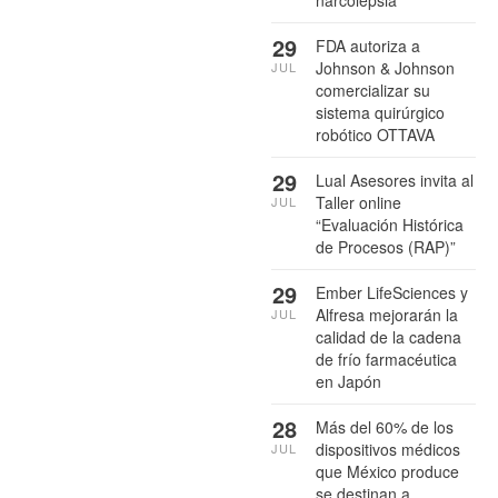
29
FDA autoriza a
Johnson & Johnson
JUL
comercializar su
sistema quirúrgico
robótico OTTAVA
29
Lual Asesores invita al
Taller online
JUL
“Evaluación Histórica
de Procesos (RAP)”
29
Ember LifeSciences y
Alfresa mejorarán la
JUL
calidad de la cadena
de frío farmacéutica
en Japón
28
Más del 60% de los
dispositivos médicos
JUL
que México produce
se destinan a