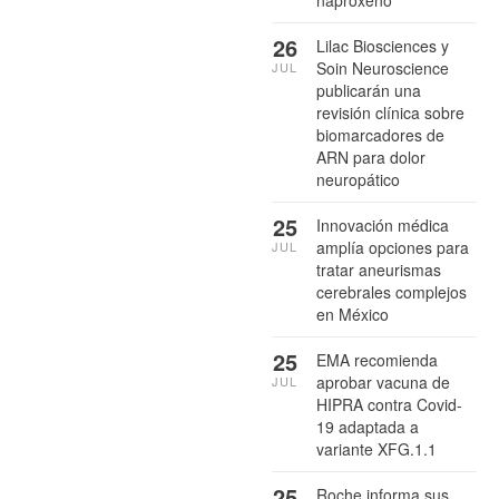
26
Lilac Biosciences y
Soin Neuroscience
JUL
publicarán una
revisión clínica sobre
biomarcadores de
ARN para dolor
neuropático
25
Innovación médica
amplía opciones para
JUL
tratar aneurismas
cerebrales complejos
en México
25
EMA recomienda
aprobar vacuna de
JUL
HIPRA contra Covid-
19 adaptada a
variante XFG.1.1
25
Roche informa sus