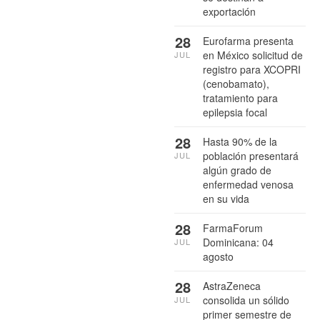
exportación
28
Eurofarma presenta
en México solicitud de
JUL
registro para XCOPRI
(cenobamato),
tratamiento para
epilepsia focal
28
Hasta 90% de la
población presentará
JUL
algún grado de
enfermedad venosa
en su vida
28
FarmaForum
Dominicana: 04
JUL
agosto
28
AstraZeneca
consolida un sólido
JUL
primer semestre de