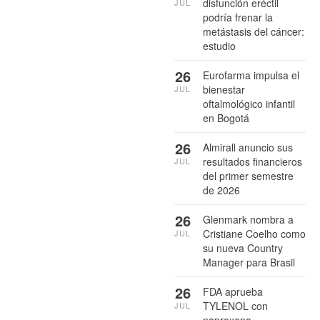
disfunción eréctil
JUL
podría frenar la
metástasis del cáncer:
estudio
26
Eurofarma impulsa el
bienestar
JUL
oftalmológico infantil
en Bogotá
26
Almirall anuncio sus
resultados financieros
JUL
del primer semestre
de 2026
26
Glenmark nombra a
Cristiane Coelho como
JUL
su nueva Country
Manager para Brasil
26
FDA aprueba
TYLENOL con
JUL
naproxeno