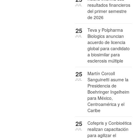
resultados financieros
JUL
del primer semestre
de 2026
25
Teva y Polpharma
Biologics anuncian
JUL
acuerdo de licencia
global para candidato
a biosimilar para
esclerosis múltiple
25
Martín Corcoll
Sanguinetti asume la
JUL
Presidencia de
Boehringer Ingelheim
para México,
Centroamérica y el
Caribe
25
Cofepris y Conbioética
realizan capacitación
JUL
para agilizar el