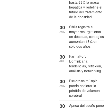
hasta 63% la grasa
hepática y redefine el
futuro del tratamiento
de la obesidad
30
Sífilis registra su
mayor resurgimiento
JUL
en décadas, contagios
aumentan 13% en
sólo dos años
30
FarmaForum
Dominicana:
JUL
tendencias, reflexión,
análisis y networking
30
Esclerosis múltiple
puede acelerar la
JUL
pérdida de volumen
cerebral
30
Apnea del sueño pone