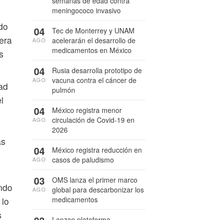
semanas de edad contra
meningococo invasivo
do
04
Tec de Monterrey y UNAM
era
acelerarán el desarrollo de
AGO
medicamentos en México
s
04
Rusia desarrolla prototipo de
vacuna contra el cáncer de
AGO
tad
pulmón
l
04
México registra menor
circulación de Covid-19 en
AGO
2026
as
04
México registra reducción en
casos de paludismo
AGO
03
OMS lanza el primer marco
ando
global para descarbonizar los
AGO
medicamentos
 lo
s
Lanzan plataforma