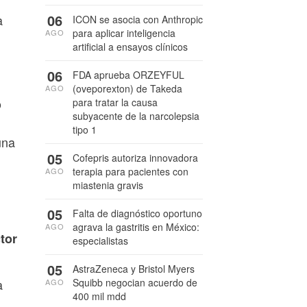
06
a
ICON se asocia con Anthropic
para aplicar inteligencia
AGO
artificial a ensayos clínicos
06
FDA aprueba ORZEYFUL
(oveporexton) de Takeda
AGO
o
para tratar la causa
subyacente de la narcolepsia
tipo 1
una
05
Cofepris autoriza innovadora
terapia para pacientes con
AGO
miastenia gravis
05
Falta de diagnóstico oportuno
agrava la gastritis en México:
AGO
tor
especialistas
05
AstraZeneca y Bristol Myers
Squibb negocian acuerdo de
a
AGO
400 mil mdd