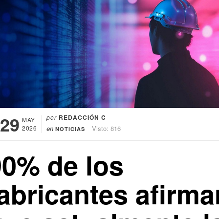
29
por
REDACCIÓN C
MAY
2026
en
Visto: 816
NOTICIAS
90% de los
fabricantes afirma