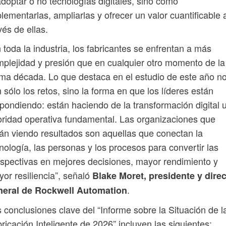
adoptar o no tecnologías digitales, sino cómo
lementarlas, ampliarlas y ofrecer un valor cuantificable 
vés de ellas.
 toda la industria, los fabricantes se enfrentan a más
plejidad y presión que en cualquier otro momento de la
ima década. Lo que destaca en el estudio de este año n
 sólo los retos, sino la forma en que los líderes están
pondiendo: están haciendo de la transformación digital 
oridad operativa fundamental. Las organizaciones que
án viendo resultados son aquellas que conectan la
nología, las personas y los procesos para convertir las
spectivas en mejores decisiones, mayor rendimiento y
or resiliencia”, señaló
Blake Moret, presidente y direc
.
neral de Rockwell Automation
 conclusiones clave del “Informe sobre la Situación de l
ricación Inteligente de 2026” incluyen las siguientes: