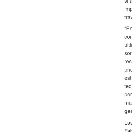
si 
imp
tra
“En
com
últ
son
res
pri
est
tec
per
may
ge
Las
Fab