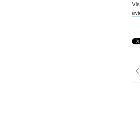
Vis
evi