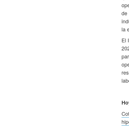
ope
de 
ind
la 
El 
202
par
ope
res
lab
Ho
Cof
hip