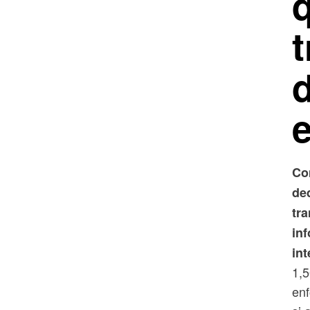
d
Co
ded
tra
inf
int
1,5
enf