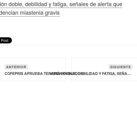
ión doble, debilidad y fatiga, señales de alerta que
dencian miastenia gravis
ANTERIOR
SIGUIENTE
COFEPRIS APRUEBA TERAPIA INNOVADORA PARA LA HIPERCOLESTEROLEMIA FAMILIAR HOMOCIGOTA
VISIÓN DOBLE, DEBILIDAD Y FATIGA, SEÑALES DE ALERTA QUE EVIDENCIAN MIASTENIA GRAVIS