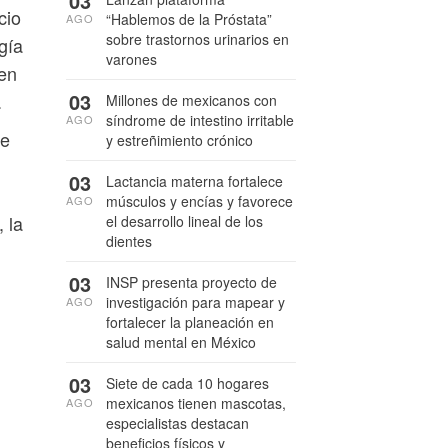
03
cio
“Hablemos de la Próstata”
AGO
sobre trastornos urinarios en
gía
varones
 en
03
.
Millones de mexicanos con
síndrome de intestino irritable
AGO
de
y estreñimiento crónico
03
Lactancia materna fortalece
músculos y encías y favorece
AGO
 la
el desarrollo lineal de los
dientes
03
INSP presenta proyecto de
investigación para mapear y
AGO
fortalecer la planeación en
salud mental en México
03
Siete de cada 10 hogares
mexicanos tienen mascotas,
AGO
especialistas destacan
beneficios físicos y