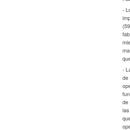
- L
imp
(59
fab
mie
mar
que
- L
de 
ope
fun
de 
las
que
ope