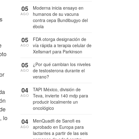
05
Moderna inicia ensayo en
humanos de su vacuna
AGO
s
contra cepa Bundibugyo del
ébola
05
FDA otorga designación de
e
vía rápida a terapia celular de
AGO
Xellsmart para Parkinson
oto
05
¿Por qué cambian los niveles
de testosterona durante el
AGO
or
verano?
04
TAPI México, división de
da
Teva, invierte 140 mdp para
AGO
ión
producir localmente un
oncológico
 de
 lo
04
MenQuadfi de Sanofi es
aprobado en Europa para
AGO
lactantes a partir de las seis