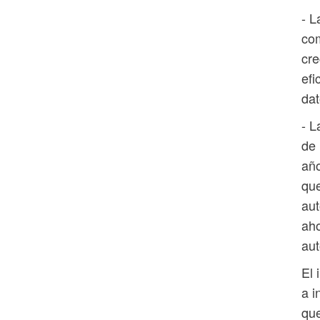
- L
com
cre
efi
dat
- L
de 
año
que
aut
aho
au
El 
a i
que