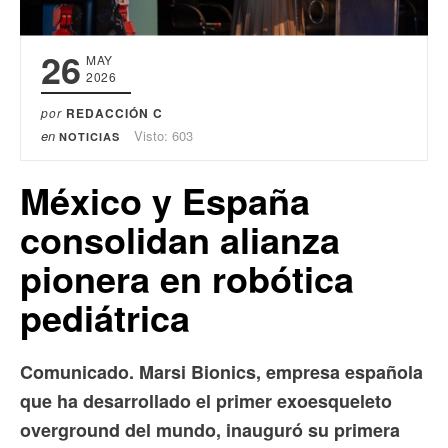
26
MAY
2026
por
REDACCIÓN C
en
Visto: 603
NOTICIAS
México y España
consolidan alianza
pionera en robótica
pediátrica
Comunicado. Marsi Bionics, empresa española
que ha desarrollado el primer exoesqueleto
overground del mundo, inauguró su primera