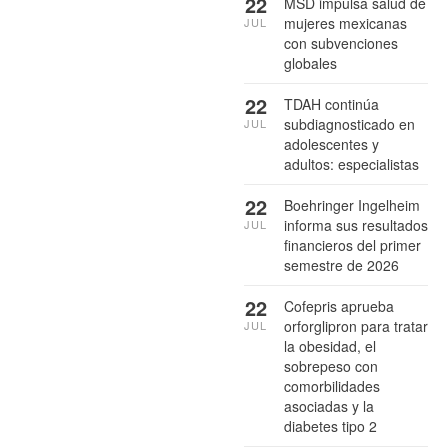
22
MSD impulsa salud de
mujeres mexicanas
JUL
con subvenciones
globales
22
TDAH continúa
subdiagnosticado en
JUL
adolescentes y
adultos: especialistas
22
Boehringer Ingelheim
informa sus resultados
JUL
financieros del primer
semestre de 2026
22
Cofepris aprueba
orforglipron para tratar
JUL
la obesidad, el
sobrepeso con
comorbilidades
asociadas y la
diabetes tipo 2