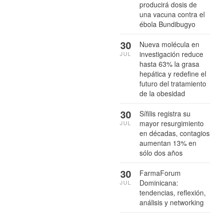
producirá dosis de
una vacuna contra el
ébola Bundibugyo
30
Nueva molécula en
investigación reduce
JUL
hasta 63% la grasa
hepática y redefine el
futuro del tratamiento
de la obesidad
30
Sífilis registra su
mayor resurgimiento
JUL
en décadas, contagios
aumentan 13% en
sólo dos años
30
FarmaForum
Dominicana:
JUL
tendencias, reflexión,
análisis y networking