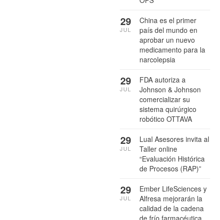
29
China es el primer
país del mundo en
JUL
aprobar un nuevo
medicamento para la
narcolepsia
29
FDA autoriza a
Johnson & Johnson
JUL
comercializar su
sistema quirúrgico
robótico OTTAVA
29
Lual Asesores invita al
Taller online
JUL
“Evaluación Histórica
de Procesos (RAP)”
29
Ember LifeSciences y
Alfresa mejorarán la
JUL
calidad de la cadena
de frío farmacéutica