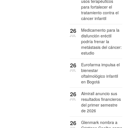
usos terapéuticos
para fortalecer el
tratamiento contra el
cáncer infantil
26
Medicamento para la
disfunción eréctil
JUL
podría frenar la
metástasis del cáncer:
estudio
26
Eurofarma impulsa el
bienestar
JUL
oftalmológico infantil
en Bogotá
26
Almirall anuncio sus
resultados financieros
JUL
del primer semestre
de 2026
26
Glenmark nombra a
Cristiane Coelho como
JUL