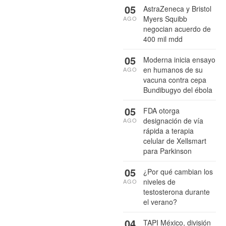
05
AstraZeneca y Bristol
Myers Squibb
AGO
negocian acuerdo de
400 mil mdd
05
Moderna inicia ensayo
en humanos de su
AGO
vacuna contra cepa
Bundibugyo del ébola
05
FDA otorga
designación de vía
AGO
rápida a terapia
celular de Xellsmart
para Parkinson
05
¿Por qué cambian los
niveles de
AGO
testosterona durante
el verano?
04
TAPI México, división