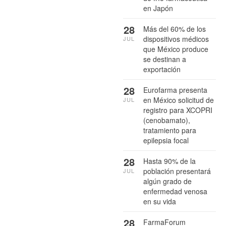
en Japón
28
Más del 60% de los
dispositivos médicos
JUL
que México produce
se destinan a
exportación
28
Eurofarma presenta
en México solicitud de
JUL
registro para XCOPRI
(cenobamato),
tratamiento para
epilepsia focal
28
Hasta 90% de la
población presentará
JUL
algún grado de
enfermedad venosa
en su vida
28
FarmaForum