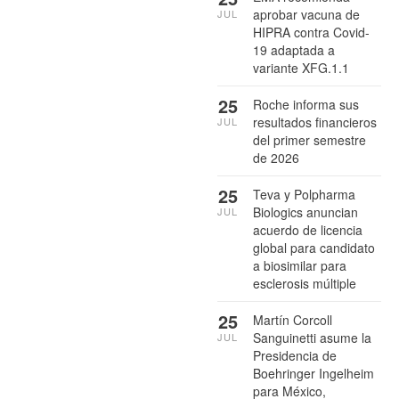
aprobar vacuna de
JUL
HIPRA contra Covid-
19 adaptada a
variante XFG.1.1
25
Roche informa sus
resultados financieros
JUL
del primer semestre
de 2026
25
Teva y Polpharma
Biologics anuncian
JUL
acuerdo de licencia
global para candidato
a biosimilar para
esclerosis múltiple
25
Martín Corcoll
Sanguinetti asume la
JUL
Presidencia de
Boehringer Ingelheim
para México,