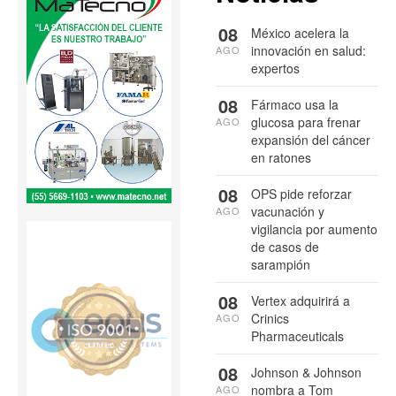
08
México acelera la
innovación en salud:
AGO
expertos
08
Fármaco usa la
glucosa para frenar
AGO
expansión del cáncer
en ratones
08
OPS pide reforzar
vacunación y
AGO
vigilancia por aumento
de casos de
sarampión
08
Vertex adquirirá a
Crinics
AGO
Pharmaceuticals
08
Johnson & Johnson
nombra a Tom
AGO