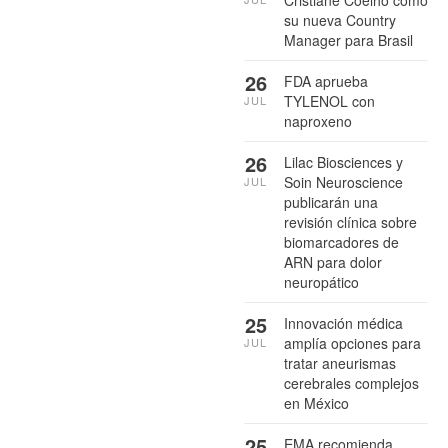
su nueva Country
Manager para Brasil
26
FDA aprueba
TYLENOL con
JUL
naproxeno
26
Lilac Biosciences y
Soin Neuroscience
JUL
publicarán una
revisión clínica sobre
biomarcadores de
ARN para dolor
neuropático
25
Innovación médica
amplía opciones para
JUL
tratar aneurismas
cerebrales complejos
en México
25
EMA recomienda