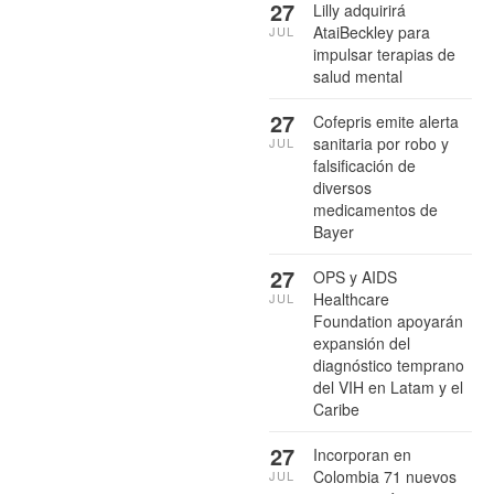
27
Lilly adquirirá
AtaiBeckley para
JUL
impulsar terapias de
salud mental
27
Cofepris emite alerta
sanitaria por robo y
JUL
falsificación de
diversos
medicamentos de
Bayer
27
OPS y AIDS
Healthcare
JUL
Foundation apoyarán
expansión del
diagnóstico temprano
del VIH en Latam y el
Caribe
27
Incorporan en
Colombia 71 nuevos
JUL