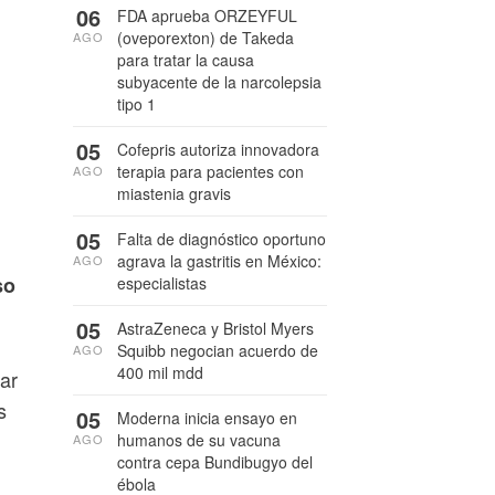
06
FDA aprueba ORZEYFUL
(oveporexton) de Takeda
AGO
para tratar la causa
subyacente de la narcolepsia
tipo 1
05
Cofepris autoriza innovadora
terapia para pacientes con
AGO
miastenia gravis
05
Falta de diagnóstico oportuno
agrava la gastritis en México:
AGO
so
especialistas
05
AstraZeneca y Bristol Myers
Squibb negocian acuerdo de
AGO
400 mil mdd
zar
s
05
Moderna inicia ensayo en
humanos de su vacuna
AGO
contra cepa Bundibugyo del
ébola