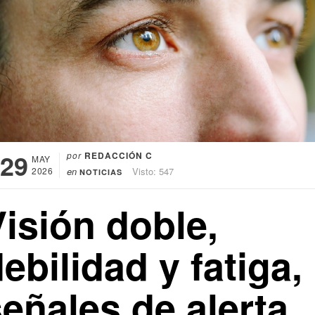
29
por
REDACCIÓN C
MAY
2026
en
Visto: 547
NOTICIAS
isión doble,
ebilidad y fatiga,
eñales de alerta