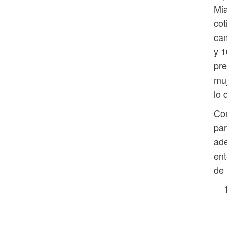
Mia
cot
cam
y 1
pre
mu
lo 
Com
par
ade
ent
de 