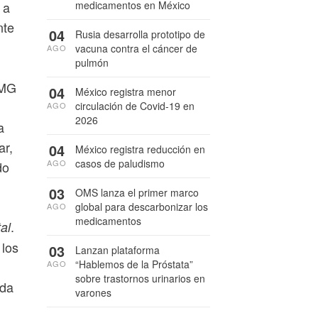
medicamentos en México
 a
nte
04
Rusia desarrolla prototipo de
vacuna contra el cáncer de
AGO
pulmón
 MG
04
México registra menor
circulación de Covid-19 en
AGO
2026
a
ar,
04
México registra reducción en
casos de paludismo
AGO
do
03
OMS lanza el primer marco
global para descarbonizar los
AGO
medicamentos
.
al
 los
03
Lanzan plataforma
“Hablemos de la Próstata”
AGO
sobre trastornos urinarios en
ída
varones