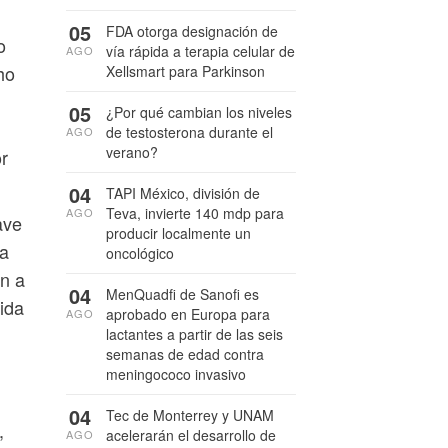
05
FDA otorga designación de
o
vía rápida a terapia celular de
AGO
ho
Xellsmart para Parkinson
05
¿Por qué cambian los niveles
de testosterona durante el
AGO
verano?
r
04
TAPI México, división de
Teva, invierte 140 mdp para
AGO
ave
producir localmente un
ca
oncológico
an a
04
MenQuadfi de Sanofi es
ida
aprobado en Europa para
AGO
lactantes a partir de las seis
semanas de edad contra
meningococo invasivo
04
Tec de Monterrey y UNAM
,
acelerarán el desarrollo de
AGO