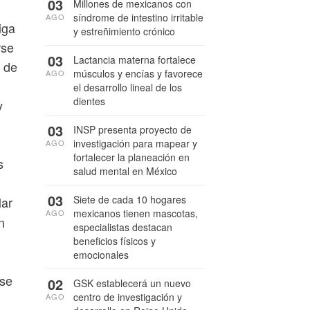
03
Millones de mexicanos con
síndrome de intestino irritable
AGO
iga
y estreñimiento crónico
rse
03
Lactancia materna fortalece
á de
músculos y encías y favorece
AGO
el desarrollo lineal de los
dientes
y
03
INSP presenta proyecto de
investigación para mapear y
AGO
fortalecer la planeación en
s
salud mental en México
03
Siete de cada 10 hogares
lar
mexicanos tienen mascotas,
AGO
n
especialistas destacan
beneficios físicos y
emocionales
rse
02
GSK establecerá un nuevo
centro de investigación y
AGO