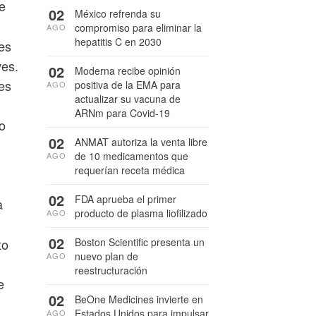
e
02
México refrenda su
compromiso para eliminar la
AGO
hepatitis C en 2030
es
es.
02
Moderna recibe opinión
es
positiva de la EMA para
AGO
actualizar su vacuna de
ARNm para Covid-19
o
02
ANMAT autoriza la venta libre
de 10 medicamentos que
AGO
requerían receta médica
02
FDA aprueba el primer
a
producto de plasma liofilizado
AGO
02
Boston Scientific presenta un
to
nuevo plan de
AGO
reestructuración
e
02
BeOne Medicines invierte en
Estados Unidos para impulsar
AGO