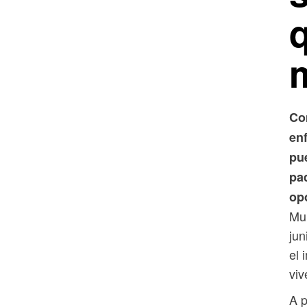
Co
en
pue
pa
op
Mun
jun
el 
viv
A p