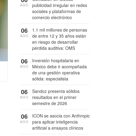
publicidad irregular en redes
AGO
sociales y plataformas de
comercio electrónico
06
1.1 mil millones de personas
de entre 12 y 35 años están
AGO
en riesgo de desarrollar
pérdida auditiva: OMS
06
Inversión hospitalaria en
México debe ir acompañada
AGO
de una gestión operativa
sólida: especialista
06
Sandoz presenta sólidos
resultados en el primer
AGO
semestre de 2026
06
ICON se asocia con Anthropic
para aplicar inteligencia
AGO
artificial a ensayos clínicos