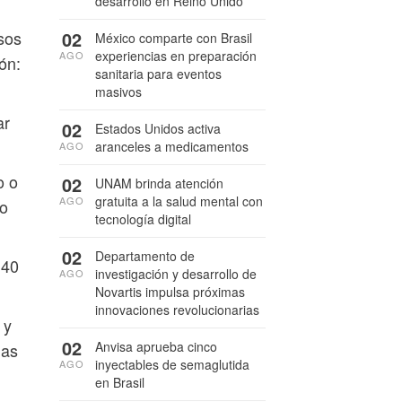
desarrollo en Reino Unido
02
sos
México comparte con Brasil
experiencias en preparación
AGO
ón:
sanitaria para eventos
masivos
ar
02
Estados Unidos activa
aranceles a medicamentos
AGO
o o
02
UNAM brinda atención
gratuita a la salud mental con
AGO
do
tecnología digital
02
Departamento de
 40
investigación y desarrollo de
AGO
Novartis impulsa próximas
innovaciones revolucionarias
 y
02
Anvisa aprueba cinco
mas
inyectables de semaglutida
AGO
en Brasil