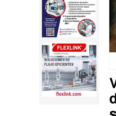
V
d
s