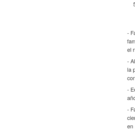
- F
fam
el 
- A
la 
con
- E
añ
- F
cie
en 