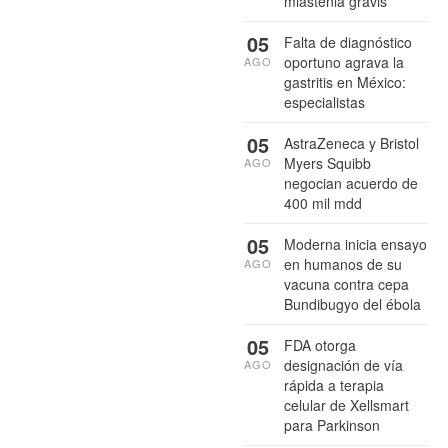
miastenia gravis
05
Falta de diagnóstico
oportuno agrava la
AGO
gastritis en México:
especialistas
05
AstraZeneca y Bristol
Myers Squibb
AGO
negocian acuerdo de
400 mil mdd
05
Moderna inicia ensayo
en humanos de su
AGO
vacuna contra cepa
Bundibugyo del ébola
05
FDA otorga
designación de vía
AGO
rápida a terapia
celular de Xellsmart
para Parkinson