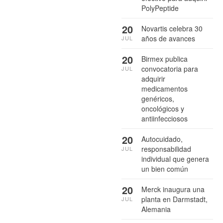
PolyPeptide
20
Novartis celebra 30
años de avances
JUL
20
Birmex publica
convocatoria para
JUL
adquirir
medicamentos
genéricos,
oncológicos y
antiinfecciosos
20
Autocuidado,
responsabilidad
JUL
individual que genera
un bien común
20
Merck inaugura una
planta en Darmstadt,
JUL
Alemania