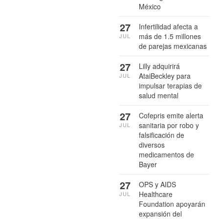
México
27
Infertilidad afecta a
más de 1.5 millones
JUL
de parejas mexicanas
27
Lilly adquirirá
AtaiBeckley para
JUL
impulsar terapias de
salud mental
27
Cofepris emite alerta
sanitaria por robo y
JUL
falsificación de
diversos
medicamentos de
Bayer
27
OPS y AIDS
Healthcare
JUL
Foundation apoyarán
expansión del