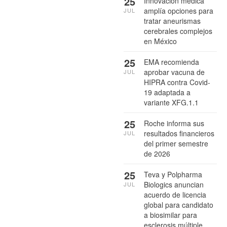
25
Innovación médica
amplía opciones para
JUL
tratar aneurismas
cerebrales complejos
en México
25
EMA recomienda
aprobar vacuna de
JUL
HIPRA contra Covid-
19 adaptada a
variante XFG.1.1
25
Roche informa sus
resultados financieros
JUL
del primer semestre
de 2026
25
Teva y Polpharma
Biologics anuncian
JUL
acuerdo de licencia
global para candidato
a biosimilar para
esclerosis múltiple