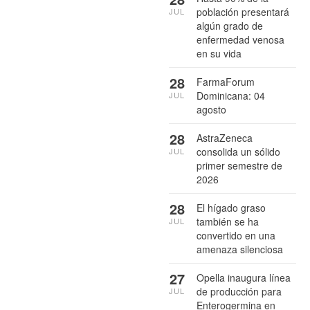
población presentará
JUL
algún grado de
enfermedad venosa
en su vida
28
FarmaForum
Dominicana: 04
JUL
agosto
28
AstraZeneca
consolida un sólido
JUL
primer semestre de
2026
28
El hígado graso
también se ha
JUL
convertido en una
amenaza silenciosa
27
Opella inaugura línea
de producción para
JUL
Enterogermina en