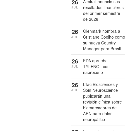
26
Almirall anuncio sus
resultados financieros
JUL
del primer semestre
de 2026
26
Glenmark nombra a
Cristiane Coelho como
JUL
su nueva Country
Manager para Brasil
26
FDA aprueba
TYLENOL con
JUL
naproxeno
26
Lilac Biosciences y
Soin Neuroscience
JUL
publicarán una
revisión clínica sobre
biomarcadores de
ARN para dolor
neuropático