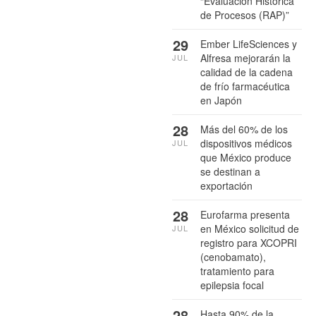
“Evaluación Histórica
de Procesos (RAP)”
29
Ember LifeSciences y
Alfresa mejorarán la
JUL
calidad de la cadena
de frío farmacéutica
en Japón
28
Más del 60% de los
dispositivos médicos
JUL
que México produce
se destinan a
exportación
28
Eurofarma presenta
en México solicitud de
JUL
registro para XCOPRI
(cenobamato),
tratamiento para
epilepsia focal
28
Hasta 90% de la