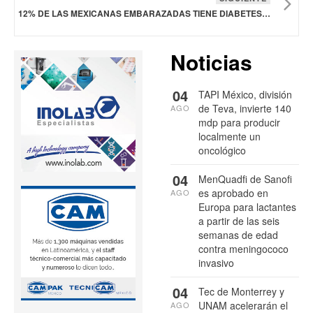
12% DE LAS MEXICANAS EMBARAZADAS TIENE DIABETES GESTACIONAL Y NUEVE DE CADA 10 NO LO SABE
Noticias
04
TAPI México, división
de Teva, invierte 140
AGO
mdp para producir
localmente un
oncológico
04
MenQuadfi de Sanofi
es aprobado en
AGO
Europa para lactantes
a partir de las seis
semanas de edad
contra meningococo
invasivo
04
Tec de Monterrey y
UNAM acelerarán el
AGO