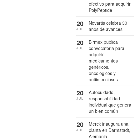
efectivo para adquirir
PolyPeptide
20
Novartis celebra 30
años de avances
JUL
20
Birmex publica
convocatoria para
JUL
adquirir
medicamentos
genéricos,
oncológicos y
antiinfecciosos
20
Autocuidado,
responsabilidad
JUL
individual que genera
un bien común
20
Merck inaugura una
planta en Darmstadt,
JUL
Alemania