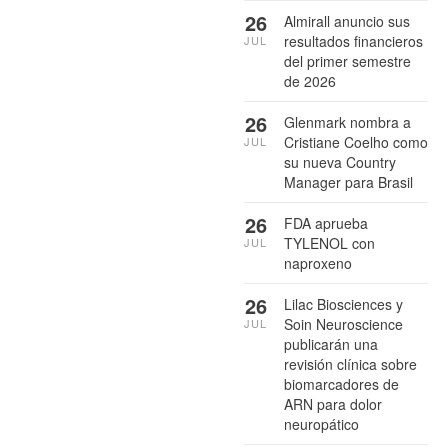
26
Almirall anuncio sus
resultados financieros
JUL
del primer semestre
de 2026
26
Glenmark nombra a
Cristiane Coelho como
JUL
su nueva Country
Manager para Brasil
26
FDA aprueba
TYLENOL con
JUL
naproxeno
26
Lilac Biosciences y
Soin Neuroscience
JUL
publicarán una
revisión clínica sobre
biomarcadores de
ARN para dolor
neuropático