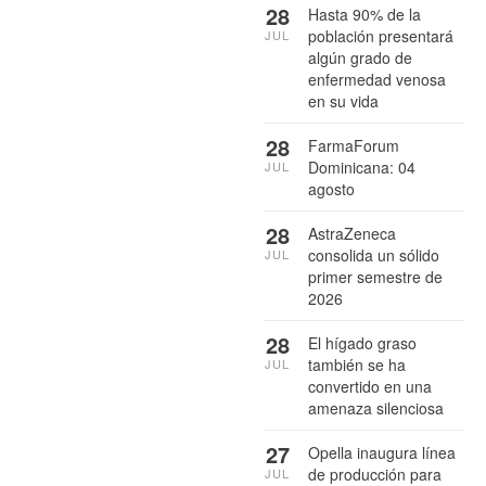
28
Hasta 90% de la
población presentará
JUL
algún grado de
enfermedad venosa
en su vida
28
FarmaForum
Dominicana: 04
JUL
agosto
28
AstraZeneca
consolida un sólido
JUL
primer semestre de
2026
28
El hígado graso
también se ha
JUL
convertido en una
amenaza silenciosa
27
Opella inaugura línea
de producción para
JUL