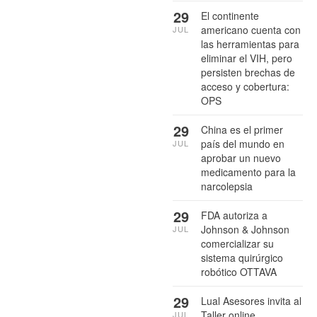
29
El continente
americano cuenta con
JUL
las herramientas para
eliminar el VIH, pero
persisten brechas de
acceso y cobertura:
OPS
29
China es el primer
país del mundo en
JUL
aprobar un nuevo
medicamento para la
narcolepsia
29
FDA autoriza a
Johnson & Johnson
JUL
comercializar su
sistema quirúrgico
robótico OTTAVA
29
Lual Asesores invita al
Taller online
JUL