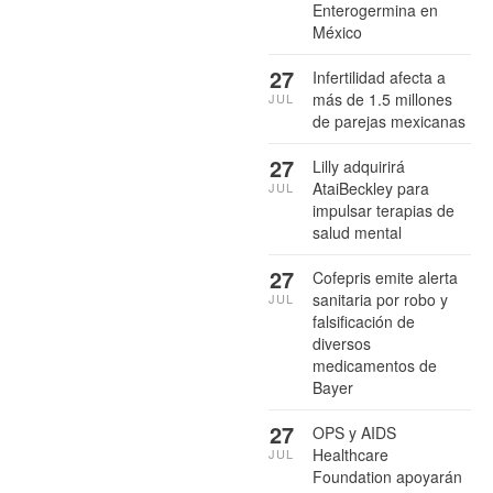
Enterogermina en
México
27
Infertilidad afecta a
más de 1.5 millones
JUL
de parejas mexicanas
27
Lilly adquirirá
AtaiBeckley para
JUL
impulsar terapias de
salud mental
27
Cofepris emite alerta
sanitaria por robo y
JUL
falsificación de
diversos
medicamentos de
Bayer
27
OPS y AIDS
Healthcare
JUL
Foundation apoyarán