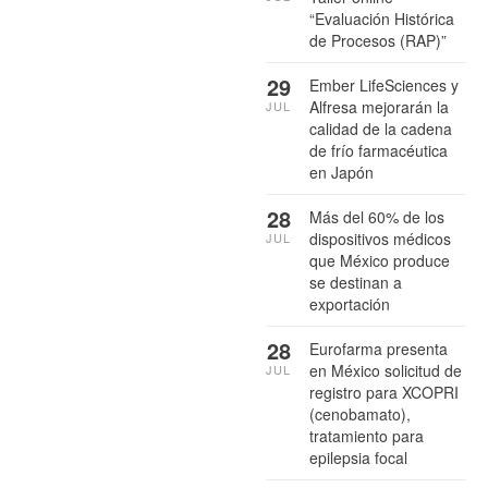
“Evaluación Histórica
de Procesos (RAP)”
29
Ember LifeSciences y
Alfresa mejorarán la
JUL
calidad de la cadena
de frío farmacéutica
en Japón
28
Más del 60% de los
dispositivos médicos
JUL
que México produce
se destinan a
exportación
28
Eurofarma presenta
en México solicitud de
JUL
registro para XCOPRI
(cenobamato),
tratamiento para
epilepsia focal