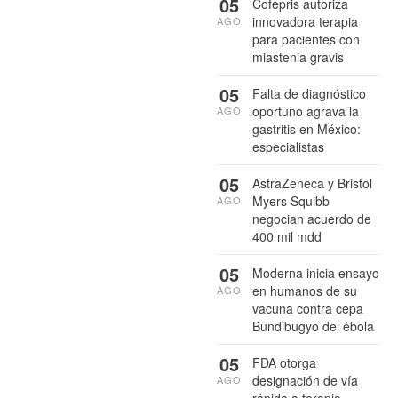
05
Cofepris autoriza
innovadora terapia
AGO
para pacientes con
miastenia gravis
05
Falta de diagnóstico
oportuno agrava la
AGO
gastritis en México:
especialistas
05
AstraZeneca y Bristol
Myers Squibb
AGO
negocian acuerdo de
400 mil mdd
05
Moderna inicia ensayo
en humanos de su
AGO
vacuna contra cepa
Bundibugyo del ébola
05
FDA otorga
designación de vía
AGO
rápida a terapia