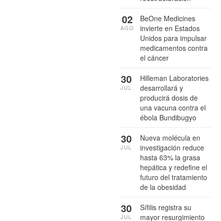
02
BeOne Medicines
invierte en Estados
AGO
Unidos para impulsar
medicamentos contra
el cáncer
30
Hilleman Laboratories
desarrollará y
JUL
producirá dosis de
una vacuna contra el
ébola Bundibugyo
30
Nueva molécula en
investigación reduce
JUL
hasta 63% la grasa
hepática y redefine el
futuro del tratamiento
de la obesidad
30
Sífilis registra su
mayor resurgimiento
JUL