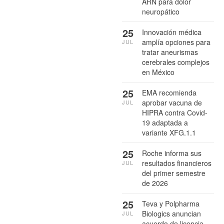
ARN para dolor
neuropático
25
Innovación médica
amplía opciones para
JUL
tratar aneurismas
cerebrales complejos
en México
25
EMA recomienda
aprobar vacuna de
JUL
HIPRA contra Covid-
19 adaptada a
variante XFG.1.1
25
Roche informa sus
resultados financieros
JUL
del primer semestre
de 2026
25
Teva y Polpharma
Biologics anuncian
JUL
acuerdo de licencia