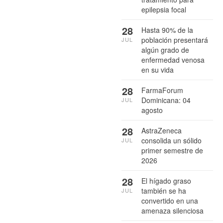
epilepsia focal
28
Hasta 90% de la
población presentará
JUL
algún grado de
enfermedad venosa
en su vida
28
FarmaForum
Dominicana: 04
JUL
agosto
28
AstraZeneca
consolida un sólido
JUL
primer semestre de
2026
28
El hígado graso
también se ha
JUL
convertido en una
amenaza silenciosa