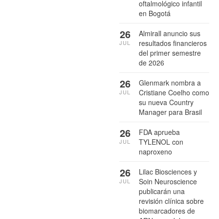
oftalmológico infantil
en Bogotá
26
Almirall anuncio sus
resultados financieros
JUL
del primer semestre
de 2026
26
Glenmark nombra a
Cristiane Coelho como
JUL
su nueva Country
Manager para Brasil
26
FDA aprueba
TYLENOL con
JUL
naproxeno
26
Lilac Biosciences y
Soin Neuroscience
JUL
publicarán una
revisión clínica sobre
biomarcadores de