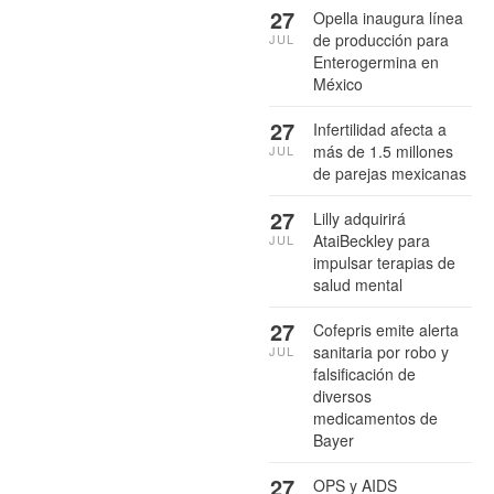
27
Opella inaugura línea
de producción para
JUL
Enterogermina en
México
27
Infertilidad afecta a
más de 1.5 millones
JUL
de parejas mexicanas
27
Lilly adquirirá
AtaiBeckley para
JUL
impulsar terapias de
salud mental
27
Cofepris emite alerta
sanitaria por robo y
JUL
falsificación de
diversos
medicamentos de
Bayer
27
OPS y AIDS