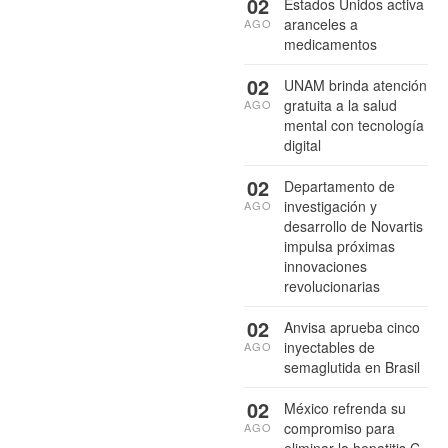
02
Estados Unidos activa
aranceles a
AGO
medicamentos
02
UNAM brinda atención
gratuita a la salud
AGO
mental con tecnología
digital
02
Departamento de
investigación y
AGO
desarrollo de Novartis
impulsa próximas
innovaciones
revolucionarias
02
Anvisa aprueba cinco
inyectables de
AGO
semaglutida en Brasil
02
México refrenda su
compromiso para
AGO
eliminar la hepatitis C