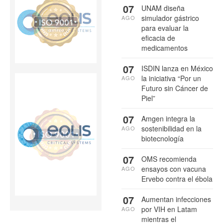
07
UNAM diseña
simulador gástrico
AGO
para evaluar la
eficacia de
medicamentos
07
ISDIN lanza en México
la iniciativa “Por un
AGO
Futuro sin Cáncer de
Piel”
07
Amgen integra la
sostenibilidad en la
AGO
biotecnología
07
OMS recomienda
ensayos con vacuna
AGO
Ervebo contra el ébola
07
Aumentan infecciones
por VIH en Latam
AGO
mientras el