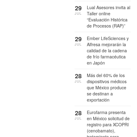
29
Lual Asesores invita al
Taller online
JUL
“Evaluación Histórica
de Procesos (RAP)”
29
Ember LifeSciences y
Alfresa mejorarán la
JUL
calidad de la cadena
de frío farmacéutica
en Japón
28
Más del 60% de los
dispositivos médicos
JUL
que México produce
se destinan a
exportación
28
Eurofarma presenta
en México solicitud de
JUL
registro para XCOPRI
(cenobamato),
tratamiento para