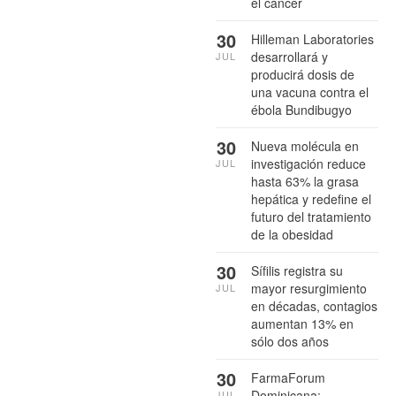
el cáncer
30
Hilleman Laboratories
desarrollará y
JUL
producirá dosis de
una vacuna contra el
ébola Bundibugyo
30
Nueva molécula en
investigación reduce
JUL
hasta 63% la grasa
hepática y redefine el
futuro del tratamiento
de la obesidad
30
Sífilis registra su
mayor resurgimiento
JUL
en décadas, contagios
aumentan 13% en
sólo dos años
30
FarmaForum
Dominicana:
JUL