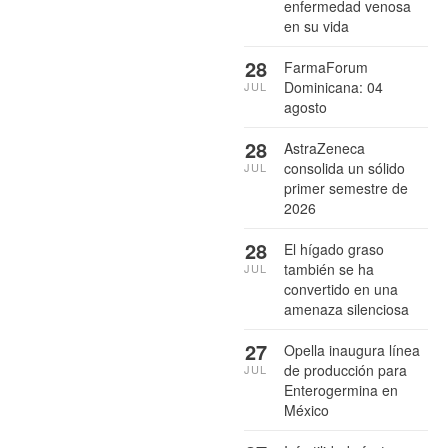
enfermedad venosa
en su vida
28
FarmaForum
Dominicana: 04
JUL
agosto
28
AstraZeneca
consolida un sólido
JUL
primer semestre de
2026
28
El hígado graso
también se ha
JUL
convertido en una
amenaza silenciosa
27
Opella inaugura línea
de producción para
JUL
Enterogermina en
México