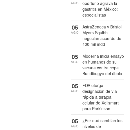
oportuno agrava la
AGO
gastritis en México:
especialistas
05
AstraZeneca y Bristol
Myers Squibb
AGO
negocian acuerdo de
400 mil mdd
05
Moderna inicia ensayo
en humanos de su
AGO
vacuna contra cepa
Bundibugyo del ébola
05
FDA otorga
designación de vía
AGO
rápida a terapia
celular de Xellsmart
para Parkinson
05
¿Por qué cambian los
niveles de
AGO