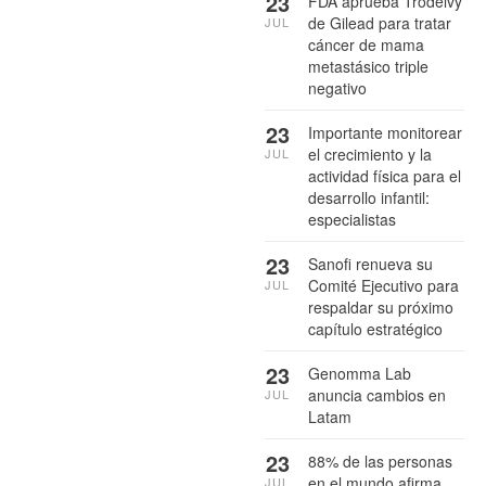
23
FDA aprueba Trodelvy
de Gilead para tratar
JUL
cáncer de mama
metastásico triple
negativo
23
Importante monitorear
el crecimiento y la
JUL
actividad física para el
desarrollo infantil:
especialistas
23
Sanofi renueva su
Comité Ejecutivo para
JUL
respaldar su próximo
capítulo estratégico
23
Genomma Lab
anuncia cambios en
JUL
Latam
23
88% de las personas
en el mundo afirma
JUL