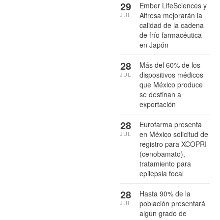
29
Ember LifeSciences y
Alfresa mejorarán la
JUL
calidad de la cadena
de frío farmacéutica
en Japón
28
Más del 60% de los
dispositivos médicos
JUL
que México produce
se destinan a
exportación
28
Eurofarma presenta
en México solicitud de
JUL
registro para XCOPRI
(cenobamato),
tratamiento para
epilepsia focal
28
Hasta 90% de la
población presentará
JUL
algún grado de