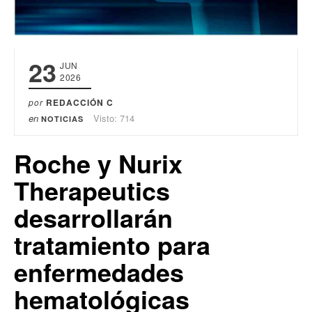
23
JUN
2026
por
REDACCIÓN C
en
Visto: 714
NOTICIAS
Roche y Nurix
Therapeutics
desarrollarán
tratamiento para
enfermedades
hematológicas