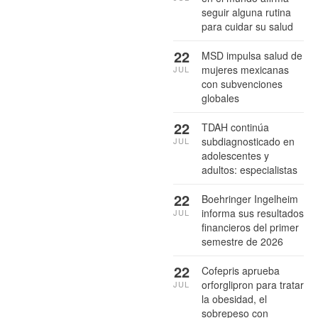
seguir alguna rutina
para cuidar su salud
22
MSD impulsa salud de
mujeres mexicanas
JUL
con subvenciones
globales
22
TDAH continúa
subdiagnosticado en
JUL
adolescentes y
adultos: especialistas
22
Boehringer Ingelheim
informa sus resultados
JUL
financieros del primer
semestre de 2026
22
Cofepris aprueba
orforglipron para tratar
JUL
la obesidad, el
sobrepeso con