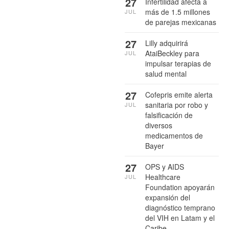
27
Infertilidad afecta a
más de 1.5 millones
JUL
de parejas mexicanas
27
Lilly adquirirá
AtaiBeckley para
JUL
impulsar terapias de
salud mental
27
Cofepris emite alerta
sanitaria por robo y
JUL
falsificación de
diversos
medicamentos de
Bayer
27
OPS y AIDS
Healthcare
JUL
Foundation apoyarán
expansión del
diagnóstico temprano
del VIH en Latam y el
Caribe