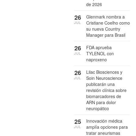
de 2026
26
Glenmark nombra a
Cristiane Coelho como
JUL
su nueva Country
Manager para Brasil
26
FDA aprueba
TYLENOL con
JUL
naproxeno
26
Lilac Biosciences y
Soin Neuroscience
JUL
publicarán una
revisión clínica sobre
biomarcadores de
ARN para dolor
neuropático
25
Innovación médica
amplía opciones para
JUL
tratar aneurismas