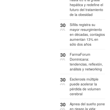
hepática y redefine el
futuro del tratamiento
de la obesidad
30
Sífilis registra su
mayor resurgimiento
JUL
en décadas, contagios
aumentan 13% en
sólo dos años
30
FarmaForum
Dominicana:
JUL
tendencias, reflexión,
análisis y networking
30
Esclerosis múltiple
puede acelerar la
JUL
pérdida de volumen
cerebral
30
Apnea del sueño pone
en riesgo la vida:
JUL