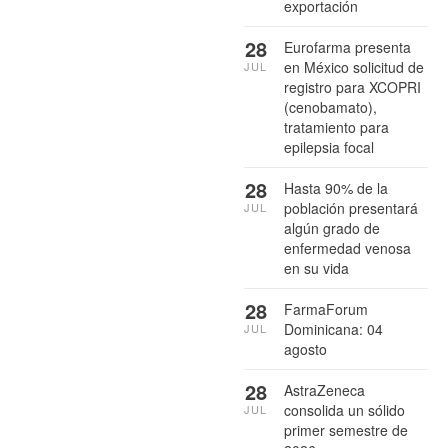
exportación
28
Eurofarma presenta
en México solicitud de
JUL
registro para XCOPRI
(cenobamato),
tratamiento para
epilepsia focal
28
Hasta 90% de la
población presentará
JUL
algún grado de
enfermedad venosa
en su vida
28
FarmaForum
Dominicana: 04
JUL
agosto
28
AstraZeneca
consolida un sólido
JUL
primer semestre de