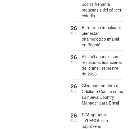
podría frenar la
metástasis del cáncer:
estudio
26
Eurofarma impulsa el
bienestar
JUL
oftalmológico infantil
en Bogotá
26
Almirall anuncio sus
resultados financieros
JUL
del primer semestre
de 2026
26
Glenmark nombra a
Cristiane Coelho como
JUL
su nueva Country
Manager para Brasil
26
FDA aprueba
TYLENOL con
JUL
naproxeno