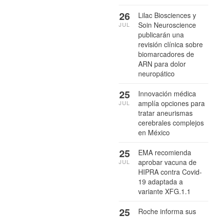
26
Lilac Biosciences y
Soin Neuroscience
JUL
publicarán una
revisión clínica sobre
biomarcadores de
ARN para dolor
neuropático
25
Innovación médica
amplía opciones para
JUL
tratar aneurismas
cerebrales complejos
en México
25
EMA recomienda
aprobar vacuna de
JUL
HIPRA contra Covid-
19 adaptada a
variante XFG.1.1
25
Roche informa sus