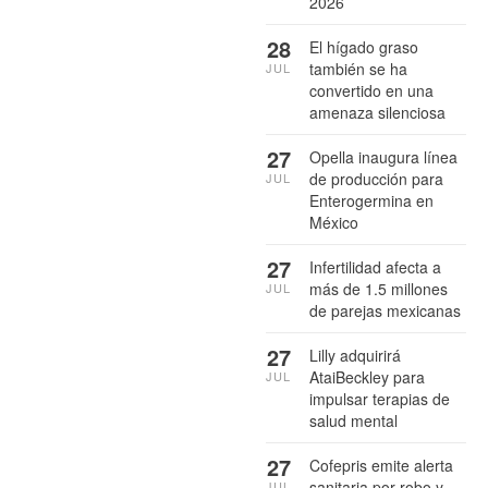
2026
28
El hígado graso
también se ha
JUL
convertido en una
amenaza silenciosa
27
Opella inaugura línea
de producción para
JUL
Enterogermina en
México
27
Infertilidad afecta a
más de 1.5 millones
JUL
de parejas mexicanas
27
Lilly adquirirá
AtaiBeckley para
JUL
impulsar terapias de
salud mental
27
Cofepris emite alerta
sanitaria por robo y
JUL