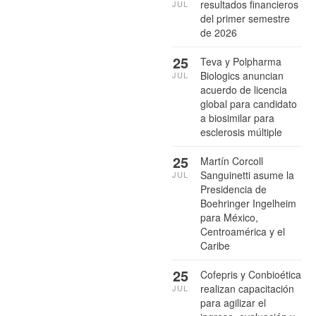
resultados financieros
JUL
del primer semestre
de 2026
25
Teva y Polpharma
Biologics anuncian
JUL
acuerdo de licencia
global para candidato
a biosimilar para
esclerosis múltiple
25
Martín Corcoll
Sanguinetti asume la
JUL
Presidencia de
Boehringer Ingelheim
para México,
Centroamérica y el
Caribe
25
Cofepris y Conbioética
realizan capacitación
JUL
para agilizar el