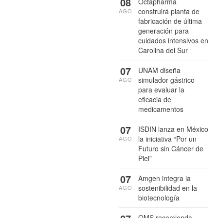
08
Octapharma
construirá planta de
AGO
fabricación de última
generación para
cuidados intensivos en
Carolina del Sur
07
UNAM diseña
simulador gástrico
AGO
para evaluar la
eficacia de
medicamentos
07
ISDIN lanza en México
la iniciativa “Por un
AGO
Futuro sin Cáncer de
Piel”
07
Amgen integra la
sostenibilidad en la
AGO
biotecnología
OMS recomienda