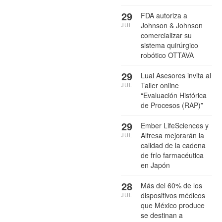
29
FDA autoriza a
Johnson & Johnson
JUL
comercializar su
sistema quirúrgico
robótico OTTAVA
29
Lual Asesores invita al
Taller online
JUL
“Evaluación Histórica
de Procesos (RAP)”
29
Ember LifeSciences y
Alfresa mejorarán la
JUL
calidad de la cadena
de frío farmacéutica
en Japón
28
Más del 60% de los
dispositivos médicos
JUL
que México produce
se destinan a