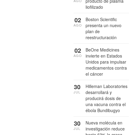
producto de plasma
AGO
liofilizado
02
Boston Scientific
presenta un nuevo
AGO
plan de
reestructuración
02
BeOne Medicines
invierte en Estados
AGO
Unidos para impulsar
medicamentos contra
el cáncer
30
Hilleman Laboratories
desarrollará y
JUL
producirá dosis de
una vacuna contra el
ébola Bundibugyo
30
Nueva molécula en
investigación reduce
JUL
hasta 63% la grasa