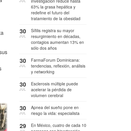
investigación reduce hasta
JUL
63% la grasa hepática y
redefine el futuro del
tratamiento de la obesidad
30
Sífilis registra su mayor
ta
resurgimiento en décadas,
JUL
contagios aumentan 13% en
sólo dos años
sus
30
FarmaForum Dominicana:
tendencias, reflexión, análisis
JUL
s
y networking
30
Esclerosis múltiple puede
acelerar la pérdida de
JUL
volumen cerebral
30
Apnea del sueño pone en
riesgo la vida: especialista
JUL
29
En México, cuatro de cada 10
JUL