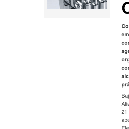
Co
em
com
ag
or
co
al
prá
Baj
Ali
21 
ape
Eje