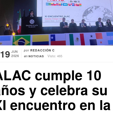
19
por
REDACCIÓN C
JUN
2026
en
Visto: 465
NOTICIAS
ALAC cumple 10
años y celebra su
I encuentro en la