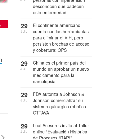
personas con hipertensión
desconocen que padecen
esta enfermedad
29
El continente americano
cuenta con las herramientas
JUL
para eliminar el VIH, pero
persisten brechas de acceso
y cobertura: OPS
n
29
China es el primer país del
mundo en aprobar un nuevo
JUL
medicamento para la
narcolepsia
29
FDA autoriza a Johnson &
Johnson comercializar su
JUL
sistema quirúrgico robótico
OTTAVA
29
Lual Asesores invita al Taller
online “Evaluación Histórica
JUL
de Procesos (RAP)”