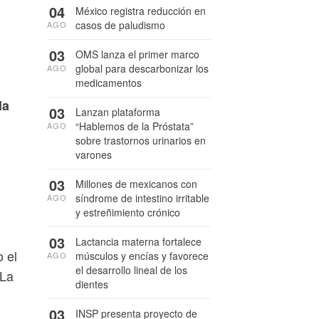
04
México registra reducción en
casos de paludismo
AGO
03
OMS lanza el primer marco
global para descarbonizar los
AGO
medicamentos
la
03
Lanzan plataforma
“Hablemos de la Próstata”
AGO
sobre trastornos urinarios en
varones
03
Millones de mexicanos con
síndrome de intestino irritable
AGO
y estreñimiento crónico
03
Lactancia materna fortalece
 el
músculos y encías y favorece
AGO
el desarrollo lineal de los
 La
dientes
03
INSP presenta proyecto de