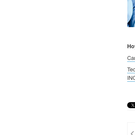
Ho
Can
Tec
IN