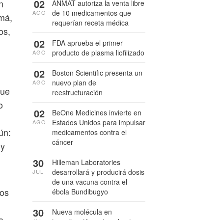
02
n
ANMAT autoriza la venta libre
de 10 medicamentos que
AGO
má,
requerían receta médica
os,
02
FDA aprueba el primer
producto de plasma liofilizado
AGO
02
Boston Scientific presenta un
nuevo plan de
AGO
que
reestructuración
o
02
BeOne Medicines invierte en
Estados Unidos para impulsar
AGO
ún:
medicamentos contra el
cáncer
 y
30
Hilleman Laboratories
desarrollará y producirá dosis
JUL
de una vacuna contra el
íos
ébola Bundibugyo
30
Nueva molécula en
a