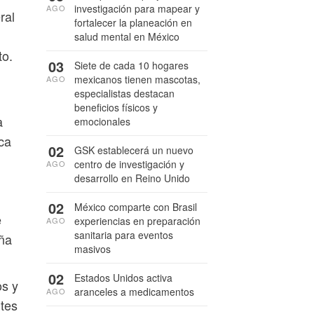
investigación para mapear y
AGO
ral
fortalecer la planeación en
salud mental en México
to.
03
Siete de cada 10 hogares
mexicanos tienen mascotas,
AGO
especialistas destacan
beneficios físicos y
a
emocionales
ca
02
GSK establecerá un nuevo
centro de investigación y
AGO
desarrollo en Reino Unido
02
México comparte con Brasil
e
experiencias en preparación
AGO
sanitaria para eventos
eña
masivos
02
Estados Unidos activa
os y
aranceles a medicamentos
AGO
tes