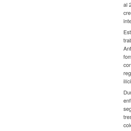
al 
cre
int
Est
tra
Ant
fom
con
reg
ilíc
Dur
enf
seg
tre
col