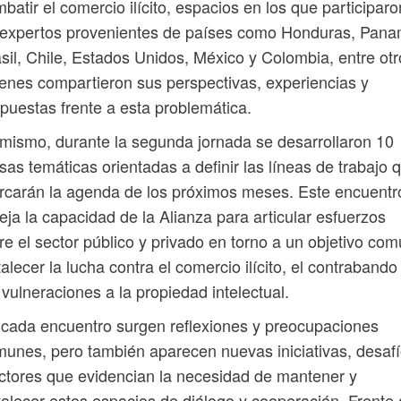
batir el comercio ilícito, espacios en los que participaro
 expertos provenientes de países como Honduras, Pana
sil, Chile, Estados Unidos, México y Colombia, entre otr
enes compartieron sus perspectivas, experiencias y
puestas frente a esta problemática.
mismo, durante la segunda jornada se desarrollaron 10
as temáticas orientadas a definir las líneas de trabajo 
carán la agenda de los próximos meses. Este encuentr
leja la capacidad de la Alianza para articular esfuerzos
re el sector público y privado en torno a un objetivo com
talecer la lucha contra el comercio ilícito, el contrabando
 vulneraciones a la propiedad intelectual.
cada encuentro surgen reflexiones y preocupaciones
unes, pero también aparecen nuevas iniciativas, desaf
ctores que evidencian la necesidad de mantener y
talecer estos espacios de diálogo y cooperación. Frente 