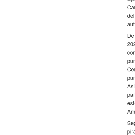
Can
del
aut
De 
202
con
pun
Cen
pun
Asi
paí
est
Amé
Seg
pir