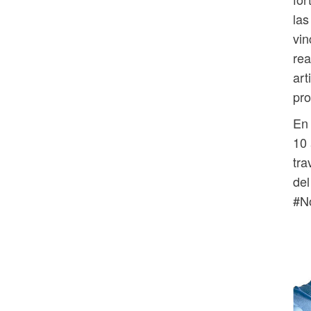
las
vin
rea
art
pro
En 
10 
tra
de
#N