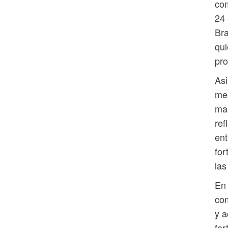
com
24
Bra
qui
pro
Asi
mes
mar
ref
ent
for
las
En 
com
y a
for