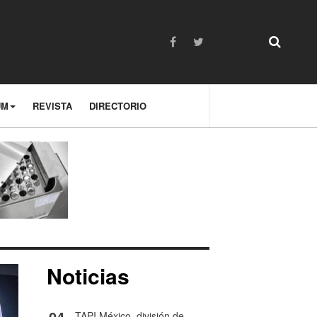
UM
REVISTA
DIRECTORIO
Noticias
04
TAPI México, división de