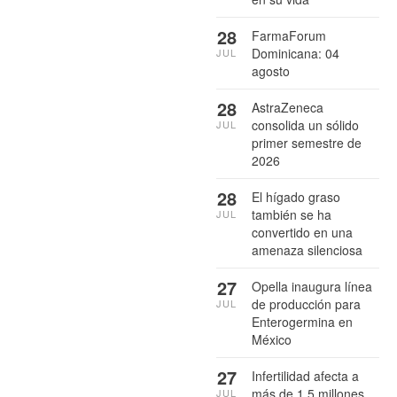
28
FarmaForum
Dominicana: 04
JUL
agosto
28
AstraZeneca
consolida un sólido
JUL
primer semestre de
2026
28
El hígado graso
también se ha
JUL
convertido en una
amenaza silenciosa
27
Opella inaugura línea
de producción para
JUL
Enterogermina en
México
27
Infertilidad afecta a
más de 1.5 millones
JUL