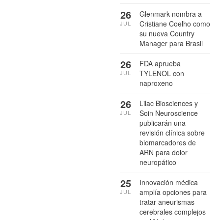
26
Glenmark nombra a
Cristiane Coelho como
JUL
su nueva Country
Manager para Brasil
26
FDA aprueba
TYLENOL con
JUL
naproxeno
26
Lilac Biosciences y
Soin Neuroscience
JUL
publicarán una
revisión clínica sobre
biomarcadores de
ARN para dolor
neuropático
25
Innovación médica
amplía opciones para
JUL
tratar aneurismas
cerebrales complejos