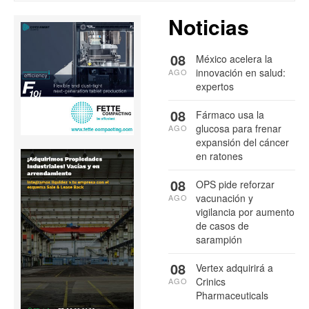
Noticias
08
México acelera la
innovación en salud:
AGO
expertos
08
Fármaco usa la
glucosa para frenar
AGO
expansión del cáncer
en ratones
08
OPS pide reforzar
vacunación y
AGO
vigilancia por aumento
de casos de
sarampión
08
Vertex adquirirá a
Crinics
AGO
Pharmaceuticals