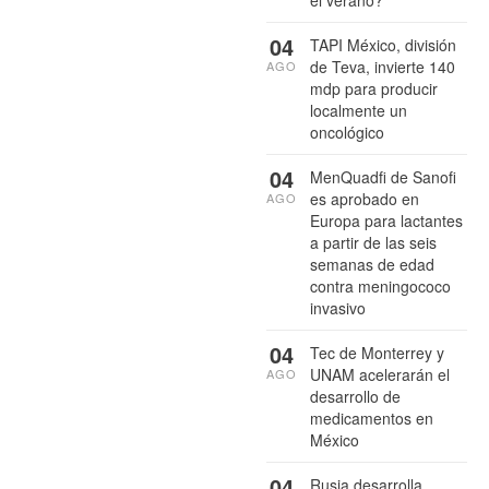
el verano?
04
TAPI México, división
de Teva, invierte 140
AGO
mdp para producir
localmente un
oncológico
04
MenQuadfi de Sanofi
es aprobado en
AGO
Europa para lactantes
a partir de las seis
semanas de edad
contra meningococo
invasivo
04
Tec de Monterrey y
UNAM acelerarán el
AGO
desarrollo de
medicamentos en
México
04
Rusia desarrolla