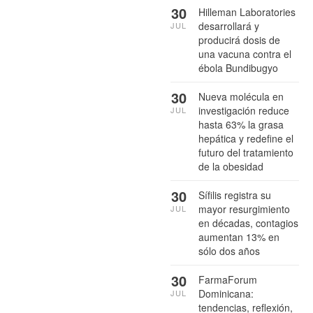
30
Hilleman Laboratories
desarrollará y
JUL
producirá dosis de
una vacuna contra el
ébola Bundibugyo
30
Nueva molécula en
investigación reduce
JUL
hasta 63% la grasa
hepática y redefine el
futuro del tratamiento
de la obesidad
30
Sífilis registra su
mayor resurgimiento
JUL
en décadas, contagios
aumentan 13% en
sólo dos años
30
FarmaForum
Dominicana:
JUL
tendencias, reflexión,