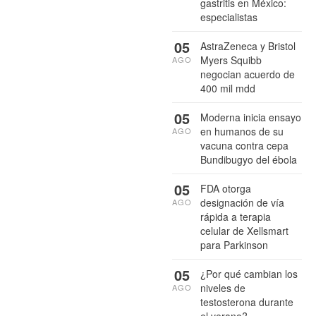
gastritis en México:
especialistas
05
AstraZeneca y Bristol
Myers Squibb
AGO
negocian acuerdo de
400 mil mdd
05
Moderna inicia ensayo
en humanos de su
AGO
vacuna contra cepa
Bundibugyo del ébola
05
FDA otorga
designación de vía
AGO
rápida a terapia
celular de Xellsmart
para Parkinson
05
¿Por qué cambian los
niveles de
AGO
testosterona durante