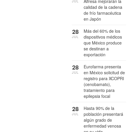
Alfresa mejorarán la
JUL
calidad de la cadena
de frío farmacéutica
en Japón
28
Más del 60% de los
dispositivos médicos
JUL
que México produce
se destinan a
exportación
28
Eurofarma presenta
en México solicitud de
JUL
registro para XCOPRI
(cenobamato),
tratamiento para
epilepsia focal
28
Hasta 90% de la
población presentará
JUL
algún grado de
enfermedad venosa
en su vida