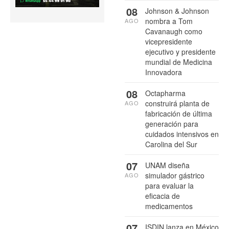
08
Johnson & Johnson
nombra a Tom
AGO
Cavanaugh como
vicepresidente
ejecutivo y presidente
mundial de Medicina
Innovadora
08
Octapharma
construirá planta de
AGO
fabricación de última
generación para
cuidados intensivos en
Carolina del Sur
07
UNAM diseña
simulador gástrico
AGO
para evaluar la
eficacia de
medicamentos
07
ISDIN lanza en México