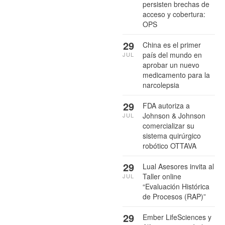
persisten brechas de
acceso y cobertura:
OPS
29
China es el primer
país del mundo en
JUL
aprobar un nuevo
medicamento para la
narcolepsia
29
FDA autoriza a
Johnson & Johnson
JUL
comercializar su
sistema quirúrgico
robótico OTTAVA
29
Lual Asesores invita al
Taller online
JUL
“Evaluación Histórica
de Procesos (RAP)”
29
Ember LifeSciences y