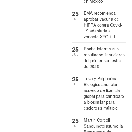
en México
25
EMA recomienda
aprobar vacuna de
JUL
HIPRA contra Covid-
19 adaptada a
variante XFG.1.1
25
Roche informa sus
resultados financieros
JUL
del primer semestre
de 2026
25
Teva y Polpharma
Biologics anuncian
JUL
acuerdo de licencia
global para candidato
a biosimilar para
esclerosis múltiple
25
Martín Corcoll
Sanguinetti asume la
JUL
Presidencia de