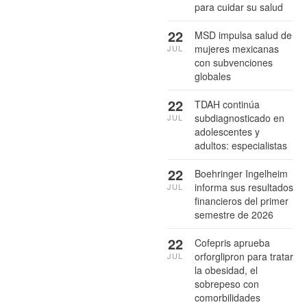
para cuidar su salud
22
MSD impulsa salud de
mujeres mexicanas
JUL
con subvenciones
globales
22
TDAH continúa
subdiagnosticado en
JUL
adolescentes y
adultos: especialistas
22
Boehringer Ingelheim
informa sus resultados
JUL
financieros del primer
semestre de 2026
22
Cofepris aprueba
orforglipron para tratar
JUL
la obesidad, el
sobrepeso con
comorbilidades