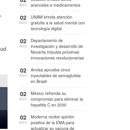
aranceles a medicamentos
AGO
y
02
UNAM brinda atención
gratuita a la salud mental con
AGO
tecnología digital
02
Departamento de
investigación y desarrollo de
AGO
lud
Novartis impulsa próximas
innovaciones revolucionarias
02
Anvisa aprueba cinco
inyectables de semaglutida
AGO
en Brasil
02
México refrenda su
compromiso para eliminar la
AGO
hepatitis C en 2030
02
Moderna recibe opinión
positiva de la EMA para
AGO
actualizar su vacuna de