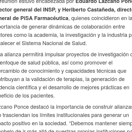
 reunión estuvo encabezada por
Eduardo Lazcano Pon
ector general del INSP, y Heriberto Castañeda, direct
, quienes coincidieron en l
neral de PiSA Farmacéutica
ortancia de generar dinámicas de colaboración entre
tores como la academia, la investigación y la industria 
talecer el Sistema Nacional de Salud.
a alianza permitirá impulsar proyectos de investigación 
enfoque de salud pública, así como promover el
ercambio de conocimiento y capacidades técnicas que
tribuyan a la validación de terapias, la generación de
dencia científica y el desarrollo de mejores prácticas en
eficio de los pacientes.
cano Ponce destacó la importancia de construir alianza
 trasciendan los límites institucionales para generar un
acto positivo en la sociedad. “Debemos mantener siem
anhelo de ir más allá de nuestras propias instituciones p