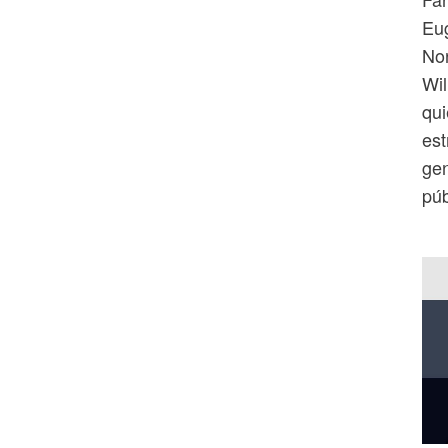
Eug
Nor
Wil
qui
est
gen
púb