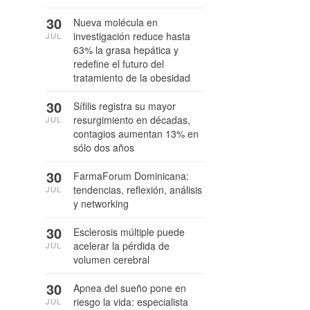
30
Nueva molécula en
investigación reduce hasta
JUL
63% la grasa hepática y
redefine el futuro del
tratamiento de la obesidad
30
Sífilis registra su mayor
resurgimiento en décadas,
JUL
contagios aumentan 13% en
sólo dos años
30
FarmaForum Dominicana:
tendencias, reflexión, análisis
JUL
y networking
30
Esclerosis múltiple puede
acelerar la pérdida de
JUL
volumen cerebral
30
Apnea del sueño pone en
riesgo la vida: especialista
JUL