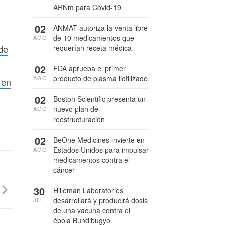
ARNm para Covid-19
02
ANMAT autoriza la venta libre
de 10 medicamentos que
AGO
de
requerían receta médica
02
FDA aprueba el primer
producto de plasma liofilizado
AGO
 en
02
Boston Scientific presenta un
nuevo plan de
AGO
reestructuración
02
BeOne Medicines invierte en
Estados Unidos para impulsar
AGO
medicamentos contra el
cáncer
30
Hilleman Laboratories
desarrollará y producirá dosis
JUL
de una vacuna contra el
ébola Bundibugyo