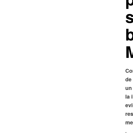
s
Co
de
un 
la 
evi
re
me