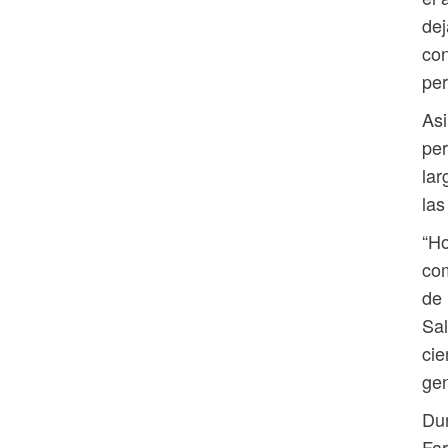
dej
con
per
Asi
per
lar
las
“Ho
com
de 
Sal
cie
gen
Dur
Far