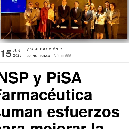
15
por
REDACCIÓN C
JUN
2026
en
Visto: 686
NOTICIAS
INSP y PiSA
Farmacéutica
suman esfuerzos
ara mejorar la