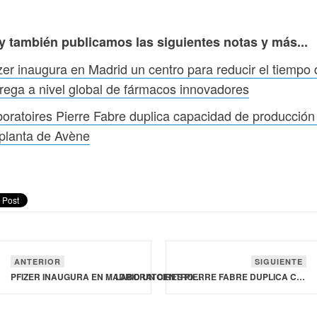
y también publicamos las siguientes notas y más...
zer inaugura en Madrid un centro para reducir el tiempo 
rega a nivel global de fármacos innovadores
oratoires Pierre Fabre duplica capacidad de producción
planta de Avène
ANTERIOR
SIGUIENTE
PFIZER INAUGURA EN MADRID UN CENTRO PARA REDUCIR EL TIEMPO DE ENTREGA A NIVEL GLOBAL DE FÁRMACOS INNOVADORES
LABORATOIRES PIERRE FABRE DUPLICA CAPACIDAD DE PRODUCCIÓN EN SU PLANTA DE AVÈNE