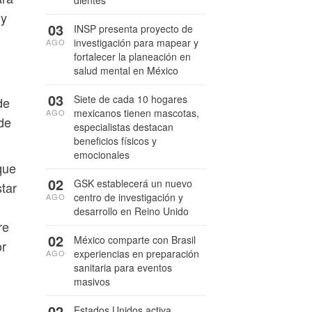
dientes
 y
03
INSP presenta proyecto de
investigación para mapear y
AGO
fortalecer la planeación en
salud mental en México
03
Siete de cada 10 hogares
de
mexicanos tienen mascotas,
AGO
de
especialistas destacan
beneficios físicos y
emocionales
que
02
GSK establecerá un nuevo
tar
centro de investigación y
AGO
desarrollo en Reino Unido
re
02
México comparte con Brasil
or
experiencias en preparación
AGO
sanitaria para eventos
masivos
02
Estados Unidos activa