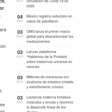
ce,
circulación de Covid-19 en
AGO
2026
or
a
04
México registra reducción en
casos de paludismo
AGO
para
03
OMS lanza el primer marco
global para descarbonizar los
AGO
medicamentos
con
03
Lanzan plataforma
“Hablemos de la Próstata”
AGO
sobre trastornos urinarios en
varones
03
Millones de mexicanos con
síndrome de intestino irritable
AGO
y estreñimiento crónico
s
03
Lactancia materna fortalece
músculos y encías y favorece
AGO
pre
el desarrollo lineal de los
ara