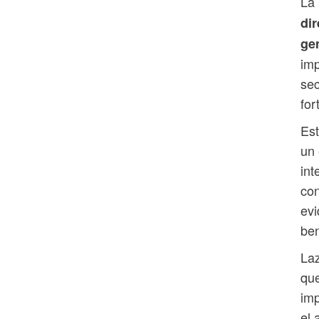
La
dir
ge
imp
sec
for
Est
un 
int
con
evi
ben
Laz
que
imp
el 