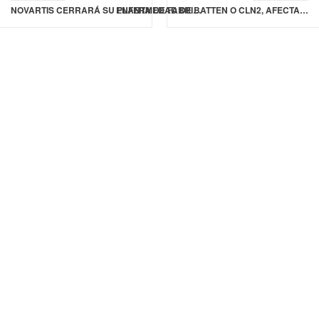
NOVARTIS CERRARÁ SU PLANTA DE FABRICACIÓN EN ALEMANIA
ENFERMEDAD DE BATTEN O CLN2, AFECTA EL SISTEMA NERVIOSO CAUSANDO DAÑO NEURONAL IRREVERSIBLE Y POTENCIALMENTE MORTAL