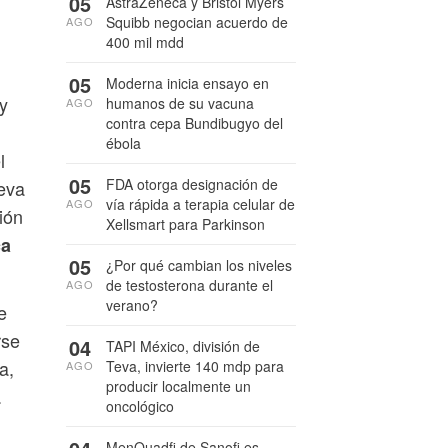
05
AstraZeneca y Bristol Myers
Squibb negocian acuerdo de
AGO
400 mil mdd
05
Moderna inicia ensayo en
y
humanos de su vacuna
AGO
contra cepa Bundibugyo del
ébola
l
05
FDA otorga designación de
ueva
vía rápida a terapia celular de
AGO
ión
Xellsmart para Parkinson
ca
05
¿Por qué cambian los niveles
de testosterona durante el
AGO
verano?
e
rse
04
TAPI México, división de
a,
Teva, invierte 140 mdp para
AGO
producir localmente un
.
oncológico
MenQuadfi de Sanofi es