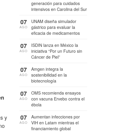
generación para cuidados
intensivos en Carolina del Sur
07
UNAM diseña simulador
gástrico para evaluar la
AGO
eficacia de medicamentos
07
ISDIN lanza en México la
iniciativa “Por un Futuro sin
AGO
Cáncer de Piel”
07
Amgen integra la
sostenibilidad en la
AGO
biotecnología
07
OMS recomienda ensayos
en
con vacuna Ervebo contra el
AGO
ébola
07
s y
Aumentan infecciones por
VIH en Latam mientras el
AGO
no
financiamiento global