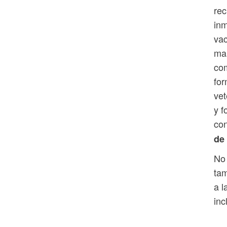
rec
inm
vac
man
com
for
vet
y f
con
de
No 
tam
a l
inc