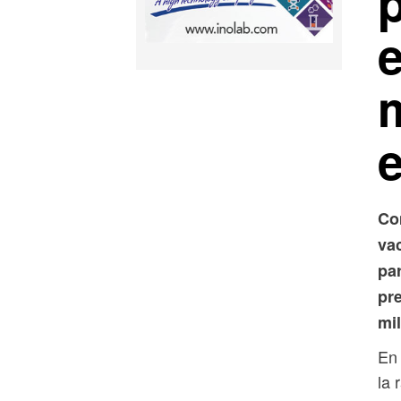
Co
va
pa
pr
mi
En 
la 