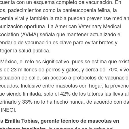
 cuenta con un esquema completo de vacunación. En
os, padecimientos como la panleucopenia felina, la
cemia viral y también la rabia pueden prevenirse median
unización oportuna. La American Veterinary Medical
ociation (AVMA) señala que mantener actualizado el
endario de vacunación es clave para evitar brotes y
teger la salud pública.
México, el reto es significativo, pues se estima que exis
 de 23 millones de perros y gatos, y cerca del 70% viv
situación de calle, sin acceso a protocolos de vacunació
cuados. Inclusive entre mascotas con hogar, la prevenc
ue siendo limitada: solo el 42% de los tutores las lleva al
erinario y 33% no lo ha hecho nunca, de acuerdo con d
 INEGI.
ra
Emilia Tobías, gerente técnico de mascotas en
, la vacunación es la principal
ehringer Ingelheim