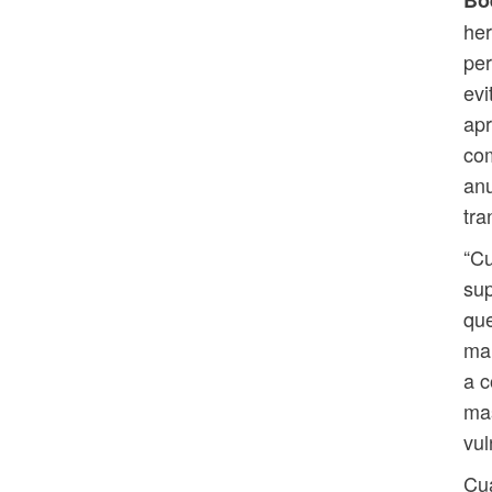
her
per
evi
apr
com
anu
tra
“Cu
sup
qu
man
a c
mas
vul
Cua