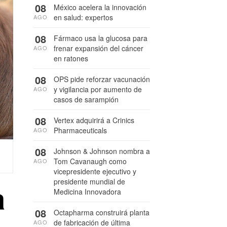
08
México acelera la innovación
en salud: expertos
AGO
08
Fármaco usa la glucosa para
frenar expansión del cáncer
AGO
en ratones
08
OPS pide reforzar vacunación
y vigilancia por aumento de
AGO
casos de sarampión
08
Vertex adquirirá a Crinics
Pharmaceuticals
AGO
08
Johnson & Johnson nombra a
Tom Cavanaugh como
AGO
vicepresidente ejecutivo y
presidente mundial de
a
Medicina Innovadora
08
Octapharma construirá planta
de fabricación de última
AGO