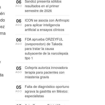
06
Sandoz presenta sólidos
s
resultados en el primer
AGO
semestre de 2026
ién
ado
06
ICON se asocia con Anthropic
para aplicar inteligencia
AGO
vez
artificial a ensayos clínicos
rma
06
FDA aprueba ORZEYFUL
(oveporexton) de Takeda
AGO
para tratar la causa
subyacente de la narcolepsia
tipo 1
e
05
Cofepris autoriza innovadora
terapia para pacientes con
AGO
da
miastenia gravis
05
Falta de diagnóstico oportuno
agrava la gastritis en México:
AGO
especialistas