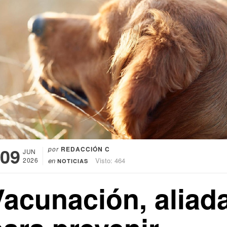
09
por
REDACCIÓN C
JUN
2026
en
Visto: 464
NOTICIAS
Vacunación, aliad