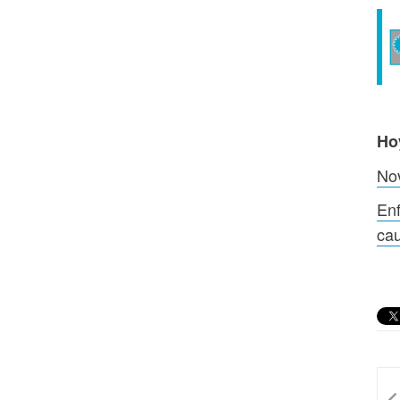
Ho
Nov
Enf
cau