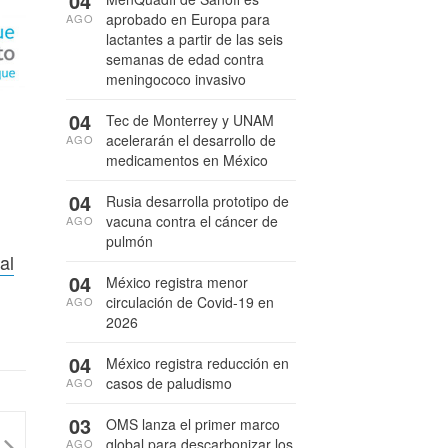
04
aprobado en Europa para
AGO
lactantes a partir de las seis
semanas de edad contra
meningococo invasivo
04
Tec de Monterrey y UNAM
acelerarán el desarrollo de
AGO
medicamentos en México
04
Rusia desarrolla prototipo de
vacuna contra el cáncer de
AGO
pulmón
al
04
México registra menor
circulación de Covid-19 en
AGO
2026
04
México registra reducción en
casos de paludismo
AGO
03
OMS lanza el primer marco
global para descarbonizar los
AGO