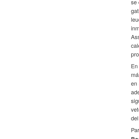
se
gat
leu
inm
Ass
cal
pro
En 
más
en 
ade
sig
vet
del
Pa
Bo