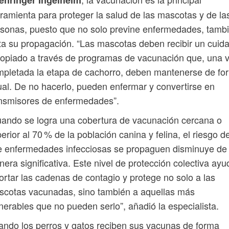
ramienta para proteger la salud de las mascotas y de la
sonas, puesto que no solo previne enfermedades, tamb
ta su propagación. “Las mascotas deben recibir un cuid
opiado a través de programas de vacunación que, una 
pletada la etapa de cachorro, deben mantenerse de fo
al. De no hacerlo, pueden enfermar y convertirse en
nsmisores de enfermedades”.
ando se logra una cobertura de vacunación cercana o
erior al 70 % de la población canina y felina, el riesgo d
e enfermedades infecciosas se propaguen disminuye de
era significativa. Este nivel de protección colectiva ayu
ortar las cadenas de contagio y protege no solo a las
cotas vacunadas, sino también a aquellas más
nerables que no pueden serlo”, añadió la especialista.
ndo los perros y gatos reciben sus vacunas de forma