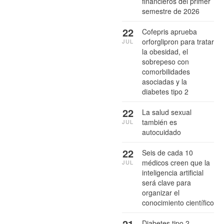
financieros del primer
semestre de 2026
22
Cofepris aprueba
orforglipron para tratar
JUL
la obesidad, el
sobrepeso con
comorbilidades
asociadas y la
diabetes tipo 2
22
La salud sexual
también es
JUL
autocuidado
22
Seis de cada 10
médicos creen que la
JUL
inteligencia artificial
será clave para
organizar el
conocimiento científico
21
Diabetes tipo 2,