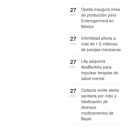
27
Opella inaugura línea
de producción para
JUL
Enterogermina en
México
27
Infertilidad afecta a
más de 1.5 millones
JUL
de parejas mexicanas
27
Lilly adquirirá
AtaiBeckley para
JUL
impulsar terapias de
salud mental
27
Cofepris emite alerta
sanitaria por robo y
JUL
falsificación de
diversos
medicamentos de
Bayer