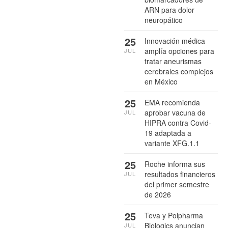
ARN para dolor
neuropático
25
Innovación médica
amplía opciones para
JUL
tratar aneurismas
cerebrales complejos
en México
25
EMA recomienda
aprobar vacuna de
JUL
HIPRA contra Covid-
19 adaptada a
variante XFG.1.1
25
Roche informa sus
resultados financieros
JUL
del primer semestre
de 2026
25
Teva y Polpharma
Biologics anuncian
JUL