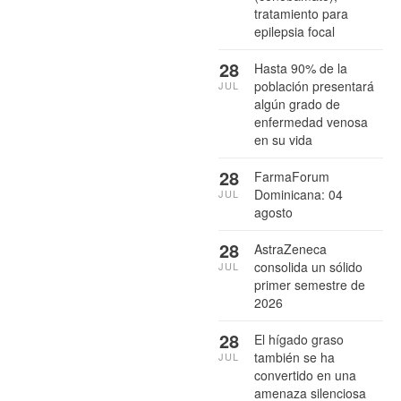
tratamiento para
epilepsia focal
28
Hasta 90% de la
población presentará
JUL
algún grado de
enfermedad venosa
en su vida
28
FarmaForum
Dominicana: 04
JUL
agosto
28
AstraZeneca
consolida un sólido
JUL
primer semestre de
2026
28
El hígado graso
también se ha
JUL
convertido en una
amenaza silenciosa