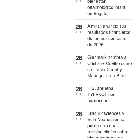
bienestar
JUL
oftalmológico infantil
en Bogotá
26
Almirall anuncio sus
resultados financieros
JUL
del primer semestre
de 2026
26
Glenmark nombra a
Cristiane Coelho como
JUL
su nueva Country
Manager para Brasil
26
FDA aprueba
TYLENOL con
JUL
naproxeno
26
Lilac Biosciences y
Soin Neuroscience
JUL
publicarán una
revisión clínica sobre
biomarcadores de