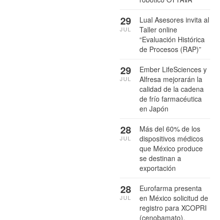
29
Lual Asesores invita al
Taller online
JUL
“Evaluación Histórica
de Procesos (RAP)”
29
Ember LifeSciences y
Alfresa mejorarán la
JUL
calidad de la cadena
de frío farmacéutica
en Japón
28
Más del 60% de los
dispositivos médicos
JUL
que México produce
se destinan a
exportación
28
Eurofarma presenta
en México solicitud de
JUL
registro para XCOPRI
(cenobamato),