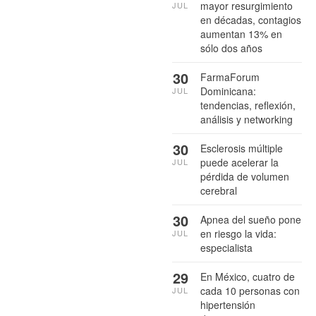
mayor resurgimiento
JUL
en décadas, contagios
aumentan 13% en
sólo dos años
30
FarmaForum
Dominicana:
JUL
tendencias, reflexión,
análisis y networking
30
Esclerosis múltiple
puede acelerar la
JUL
pérdida de volumen
cerebral
30
Apnea del sueño pone
en riesgo la vida:
JUL
especialista
29
En México, cuatro de
cada 10 personas con
JUL
hipertensión