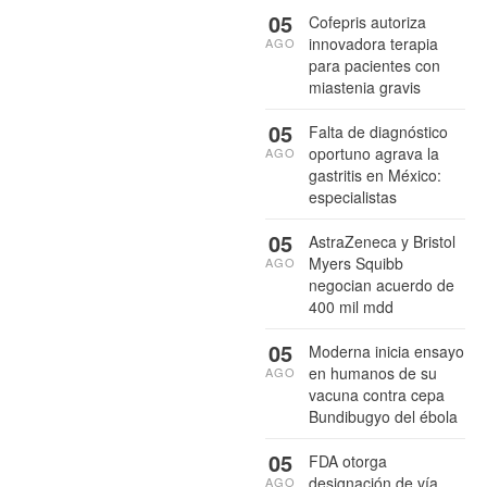
05
Cofepris autoriza
innovadora terapia
AGO
para pacientes con
miastenia gravis
05
Falta de diagnóstico
oportuno agrava la
AGO
gastritis en México:
especialistas
05
AstraZeneca y Bristol
Myers Squibb
AGO
negocian acuerdo de
400 mil mdd
05
Moderna inicia ensayo
en humanos de su
AGO
vacuna contra cepa
Bundibugyo del ébola
05
FDA otorga
designación de vía
AGO