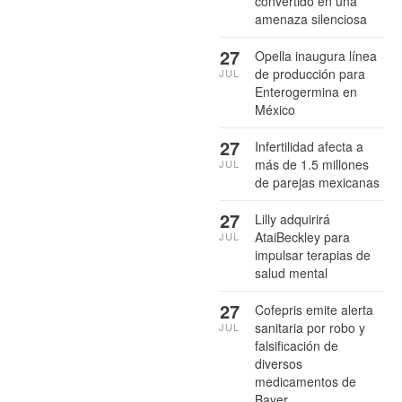
convertido en una
amenaza silenciosa
27
Opella inaugura línea
de producción para
JUL
Enterogermina en
México
27
Infertilidad afecta a
más de 1.5 millones
JUL
de parejas mexicanas
27
Lilly adquirirá
AtaiBeckley para
JUL
impulsar terapias de
salud mental
27
Cofepris emite alerta
sanitaria por robo y
JUL
falsificación de
diversos
medicamentos de
Bayer