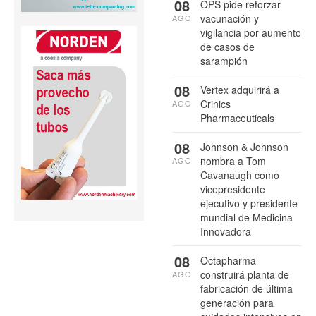
08
OPS pide reforzar
vacunación y
AGO
vigilancia por aumento
de casos de
sarampión
08
Vertex adquirirá a
Crinics
AGO
Pharmaceuticals
08
Johnson & Johnson
nombra a Tom
AGO
Cavanaugh como
vicepresidente
ejecutivo y presidente
mundial de Medicina
Innovadora
08
Octapharma
construirá planta de
AGO
fabricación de última
generación para