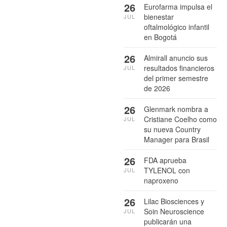
26
Eurofarma impulsa el
bienestar
JUL
oftalmológico infantil
en Bogotá
26
Almirall anuncio sus
resultados financieros
JUL
del primer semestre
de 2026
26
Glenmark nombra a
Cristiane Coelho como
JUL
su nueva Country
Manager para Brasil
26
FDA aprueba
TYLENOL con
JUL
naproxeno
26
Lilac Biosciences y
Soin Neuroscience
JUL
publicarán una