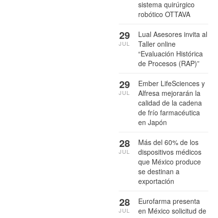
sistema quirúrgico
robótico OTTAVA
29
Lual Asesores invita al
Taller online
JUL
“Evaluación Histórica
de Procesos (RAP)”
29
Ember LifeSciences y
Alfresa mejorarán la
JUL
calidad de la cadena
de frío farmacéutica
en Japón
28
Más del 60% de los
dispositivos médicos
JUL
que México produce
se destinan a
exportación
28
Eurofarma presenta
en México solicitud de
JUL