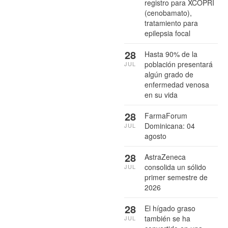
registro para XCOPRI
(cenobamato),
tratamiento para
epilepsia focal
28
Hasta 90% de la
población presentará
JUL
algún grado de
enfermedad venosa
en su vida
28
FarmaForum
Dominicana: 04
JUL
agosto
28
AstraZeneca
consolida un sólido
JUL
primer semestre de
2026
28
El hígado graso
también se ha
JUL