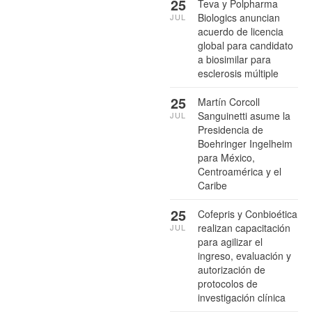
25
Teva y Polpharma
Biologics anuncian
JUL
acuerdo de licencia
global para candidato
a biosimilar para
esclerosis múltiple
25
Martín Corcoll
Sanguinetti asume la
JUL
Presidencia de
Boehringer Ingelheim
para México,
Centroamérica y el
Caribe
25
Cofepris y Conbioética
realizan capacitación
JUL
para agilizar el
ingreso, evaluación y
autorización de
protocolos de
investigación clínica