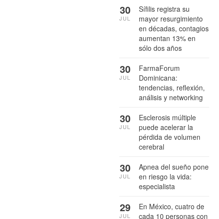
30
Sífilis registra su
mayor resurgimiento
JUL
en décadas, contagios
aumentan 13% en
sólo dos años
30
FarmaForum
Dominicana:
JUL
tendencias, reflexión,
análisis y networking
30
Esclerosis múltiple
puede acelerar la
JUL
pérdida de volumen
cerebral
30
Apnea del sueño pone
en riesgo la vida:
JUL
especialista
29
En México, cuatro de
cada 10 personas con
JUL