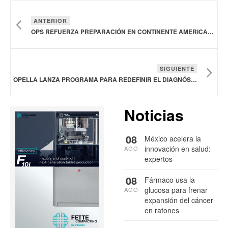
ANTERIOR
OPS REFUERZA PREPARACIÓN EN CONTINENTE AMERICANO ANTE BROTE DE ÉBOLA EN ÁFRICA
SIGUIENTE
OPELLA LANZA PROGRAMA PARA REDEFINIR EL DIAGNÓSTICO Y TRATAMIENTO DE LA ENFERMEDAD HEPÁTICA ASOCIADA A LA OBESIDAD
Noticias
08
México acelera la
innovación en salud:
AGO
expertos
08
Fármaco usa la
glucosa para frenar
AGO
expansión del cáncer
en ratones