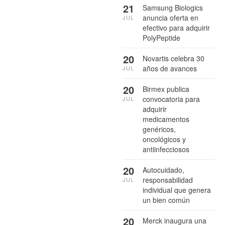
21
Samsung Biologics
anuncia oferta en
JUL
efectivo para adquirir
PolyPeptide
20
Novartis celebra 30
años de avances
JUL
20
Birmex publica
convocatoria para
JUL
adquirir
medicamentos
genéricos,
oncológicos y
antiinfecciosos
20
Autocuidado,
responsabilidad
JUL
individual que genera
un bien común
20
Merck inaugura una