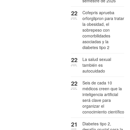
semestre de 2026
22
Cofepris aprueba
orforglipron para tratar
JUL
la obesidad, el
sobrepeso con
comorbilidades
asociadas y la
diabetes tipo 2
22
La salud sexual
también es
JUL
autocuidado
22
Seis de cada 10
médicos creen que la
JUL
inteligencia artificial
será clave para
organizar el
conocimiento científico
21
Diabetes tipo 2,
desafío crucial para la
JUL