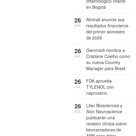
oftalmológico infantil
en Bogotá
26
Almirall anuncio sus
resultados financieros
JUL
del primer semestre
de 2026
26
Glenmark nombra a
Cristiane Coelho como
JUL
su nueva Country
Manager para Brasil
26
FDA aprueba
TYLENOL con
JUL
naproxeno
26
Lilac Biosciences y
Soin Neuroscience
JUL
publicarán una
revisión clínica sobre
biomarcadores de
ARN para dolor