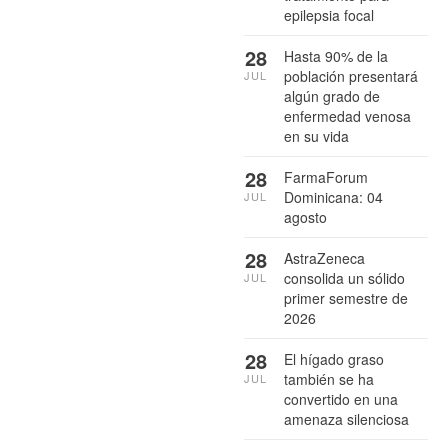
epilepsia focal
28
Hasta 90% de la
población presentará
JUL
algún grado de
enfermedad venosa
en su vida
28
FarmaForum
Dominicana: 04
JUL
agosto
28
AstraZeneca
consolida un sólido
JUL
primer semestre de
2026
28
El hígado graso
también se ha
JUL
convertido en una
amenaza silenciosa