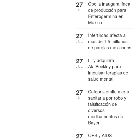
27
Opella inaugura línea
de producción para
JUL
Enterogermina en
México
27
Infertilidad afecta a
más de 1.5 millones
JUL
de parejas mexicanas
27
Lilly adquirirá
AtaiBeckley para
JUL
impulsar terapias de
salud mental
27
Cofepris emite alerta
sanitaria por robo y
JUL
falsificación de
diversos
medicamentos de
Bayer
27
OPS y AIDS