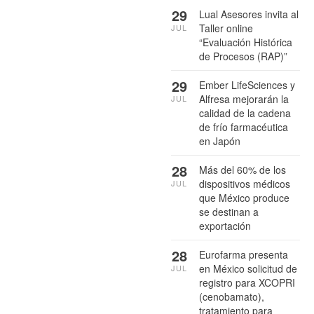
29
Lual Asesores invita al
Taller online
JUL
“Evaluación Histórica
de Procesos (RAP)”
29
Ember LifeSciences y
Alfresa mejorarán la
JUL
calidad de la cadena
de frío farmacéutica
en Japón
28
Más del 60% de los
dispositivos médicos
JUL
que México produce
se destinan a
exportación
28
Eurofarma presenta
en México solicitud de
JUL
registro para XCOPRI
(cenobamato),
tratamiento para