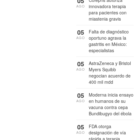
05
innovadora terapia
AGO
para pacientes con
miastenia gravis
05
Falta de diagnóstico
oportuno agrava la
AGO
gastritis en México:
especialistas
05
AstraZeneca y Bristol
Myers Squibb
AGO
negocian acuerdo de
400 mil mdd
05
Moderna inicia ensayo
en humanos de su
AGO
vacuna contra cepa
Bundibugyo del ébola
05
FDA otorga
designación de vía
AGO
rápida a terapia