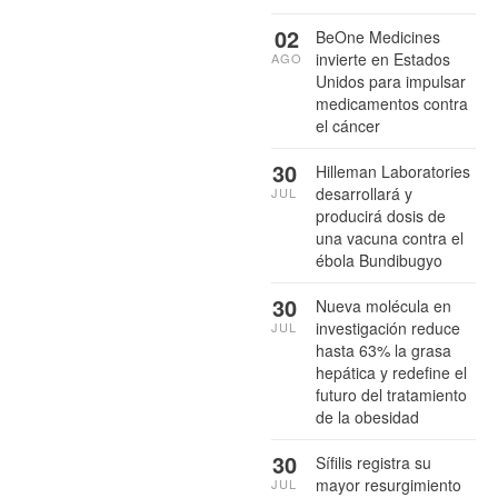
02
BeOne Medicines
invierte en Estados
AGO
Unidos para impulsar
medicamentos contra
el cáncer
30
Hilleman Laboratories
desarrollará y
JUL
producirá dosis de
una vacuna contra el
ébola Bundibugyo
30
Nueva molécula en
investigación reduce
JUL
hasta 63% la grasa
hepática y redefine el
futuro del tratamiento
de la obesidad
30
Sífilis registra su
mayor resurgimiento
JUL