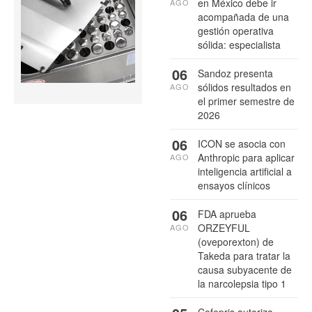
en México debe ir
AGO
acompañada de una
gestión operativa
sólida: especialista
06
Sandoz presenta
sólidos resultados en
AGO
el primer semestre de
2026
06
ICON se asocia con
Anthropic para aplicar
AGO
inteligencia artificial a
ensayos clínicos
06
FDA aprueba
ORZEYFUL
AGO
(oveporexton) de
Takeda para tratar la
causa subyacente de
la narcolepsia tipo 1
Cofepris autoriza