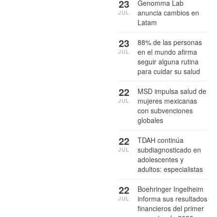
23
Genomma Lab
anuncia cambios en
JUL
Latam
23
88% de las personas
en el mundo afirma
JUL
seguir alguna rutina
para cuidar su salud
22
MSD impulsa salud de
mujeres mexicanas
JUL
con subvenciones
globales
22
TDAH continúa
subdiagnosticado en
JUL
adolescentes y
adultos: especialistas
22
Boehringer Ingelheim
informa sus resultados
JUL
financieros del primer