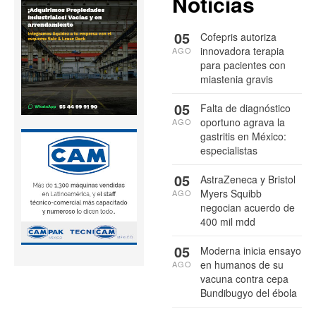
Noticias
05
Cofepris autoriza
innovadora terapia
AGO
para pacientes con
miastenia gravis
05
Falta de diagnóstico
oportuno agrava la
AGO
gastritis en México:
especialistas
05
AstraZeneca y Bristol
Myers Squibb
AGO
negocian acuerdo de
400 mil mdd
05
Moderna inicia ensayo
en humanos de su
AGO
vacuna contra cepa
Bundibugyo del ébola