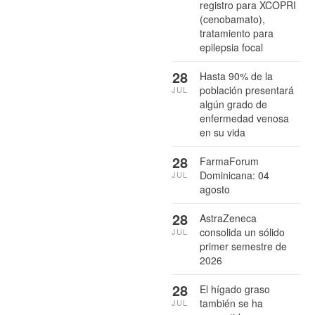
registro para XCOPRI
(cenobamato),
tratamiento para
epilepsia focal
28
Hasta 90% de la
población presentará
JUL
algún grado de
enfermedad venosa
en su vida
28
FarmaForum
Dominicana: 04
JUL
agosto
28
AstraZeneca
consolida un sólido
JUL
primer semestre de
2026
28
El hígado graso
también se ha
JUL