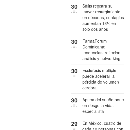
30
Sífilis registra su
mayor resurgimiento
JUL
en décadas, contagios
aumentan 13% en
sólo dos años
30
FarmaForum
Dominicana:
JUL
tendencias, reflexión,
análisis y networking
30
Esclerosis múltiple
puede acelerar la
JUL
pérdida de volumen
cerebral
30
Apnea del sueño pone
en riesgo la vida:
JUL
especialista
29
En México, cuatro de
cada 10 personas con
JUL