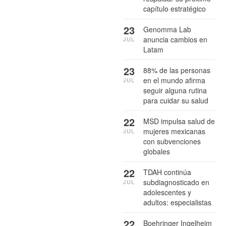
capítulo estratégico
23
Genomma Lab
anuncia cambios en
JUL
Latam
23
88% de las personas
en el mundo afirma
JUL
seguir alguna rutina
para cuidar su salud
22
MSD impulsa salud de
mujeres mexicanas
JUL
con subvenciones
globales
22
TDAH continúa
subdiagnosticado en
JUL
adolescentes y
adultos: especialistas
22
Boehringer Ingelheim