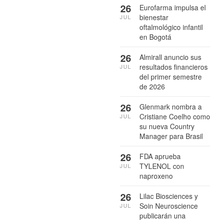
26
Eurofarma impulsa el
bienestar
JUL
oftalmológico infantil
en Bogotá
26
Almirall anuncio sus
resultados financieros
JUL
del primer semestre
de 2026
26
Glenmark nombra a
Cristiane Coelho como
JUL
su nueva Country
Manager para Brasil
26
FDA aprueba
TYLENOL con
JUL
naproxeno
26
Lilac Biosciences y
Soin Neuroscience
JUL
publicarán una