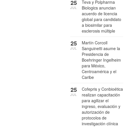
25
Teva y Polpharma
Biologics anuncian
JUL
acuerdo de licencia
global para candidato
a biosimilar para
esclerosis múltiple
25
Martín Corcoll
Sanguinetti asume la
JUL
Presidencia de
Boehringer Ingelheim
para México,
Centroamérica y el
Caribe
25
Cofepris y Conbioética
realizan capacitación
JUL
para agilizar el
ingreso, evaluación y
autorización de
protocolos de
investigación clínica