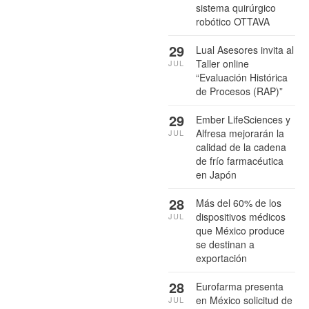
sistema quirúrgico
robótico OTTAVA
29
Lual Asesores invita al
Taller online
JUL
“Evaluación Histórica
de Procesos (RAP)”
29
Ember LifeSciences y
Alfresa mejorarán la
JUL
calidad de la cadena
de frío farmacéutica
en Japón
28
Más del 60% de los
dispositivos médicos
JUL
que México produce
se destinan a
exportación
28
Eurofarma presenta
en México solicitud de
JUL