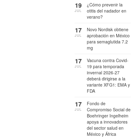
19
¿Cómo prevenir la
otitis del nadador en
JUL
verano?
17
Novo Nordisk obtiene
aprobación en México
JUL
para semaglutida 7.2
mg
17
Vacuna contra Covid-
19 para temporada
JUL
invernal 2026-27
deberá dirigirse a la
variante XFG1: EMA y
FDA
17
Fondo de
Compromiso Social de
JUL
Boehringer Ingelheim
apoya a innovadores
del sector salud en
México y África