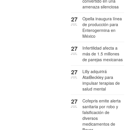
convertido en una
amenaza silenciosa
27
Opella inaugura línea
de producción para
JUL
Enterogermina en
México
27
Infertilidad afecta a
más de 1.5 millones
JUL
de parejas mexicanas
27
Lilly adquirirá
AtaiBeckley para
JUL
impulsar terapias de
salud mental
27
Cofepris emite alerta
sanitaria por robo y
JUL
falsificación de
diversos
medicamentos de
Bayer