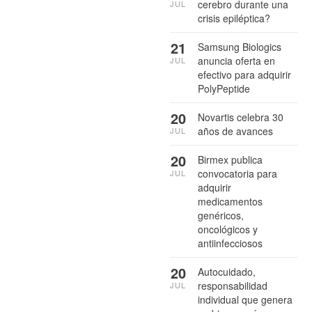
cerebro durante una
JUL
crisis epiléptica?
21
Samsung Biologics
anuncia oferta en
JUL
efectivo para adquirir
PolyPeptide
20
Novartis celebra 30
años de avances
JUL
20
Birmex publica
convocatoria para
JUL
adquirir
medicamentos
genéricos,
oncológicos y
antiinfecciosos
20
Autocuidado,
responsabilidad
JUL
individual que genera