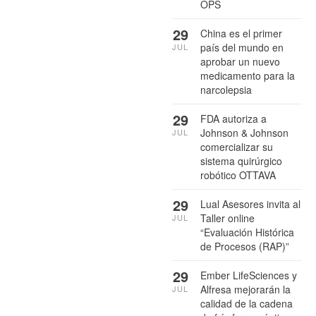
OPS
29
China es el primer
país del mundo en
JUL
aprobar un nuevo
medicamento para la
narcolepsia
29
FDA autoriza a
Johnson & Johnson
JUL
comercializar su
sistema quirúrgico
robótico OTTAVA
29
Lual Asesores invita al
Taller online
JUL
“Evaluación Histórica
de Procesos (RAP)”
29
Ember LifeSciences y
Alfresa mejorarán la
JUL
calidad de la cadena