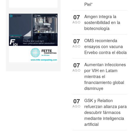
Piel”
07
Amgen integra la
sostenibilidad en la
AGO
biotecnología
07
OMS recomienda
ensayos con vacuna
AGO
Ervebo contra el ébola
07
Aumentan infecciones
por VIH en Latam
AGO
mientras el
financiamiento global
disminuye
07
GSK y Relation
refuerzan alianza para
AGO
descubrir fármacos
mediante inteligencia
artificial