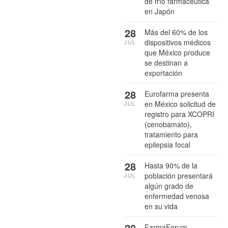
de frío farmacéutica
en Japón
28
Más del 60% de los
dispositivos médicos
JUL
que México produce
se destinan a
exportación
28
Eurofarma presenta
en México solicitud de
JUL
registro para XCOPRI
(cenobamato),
tratamiento para
epilepsia focal
28
Hasta 90% de la
población presentará
JUL
algún grado de
enfermedad venosa
en su vida
28
FarmaForum