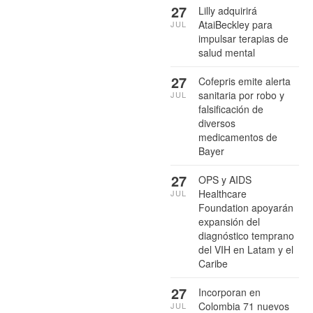
27
Lilly adquirirá
AtaiBeckley para
JUL
impulsar terapias de
salud mental
27
Cofepris emite alerta
sanitaria por robo y
JUL
falsificación de
diversos
medicamentos de
Bayer
27
OPS y AIDS
Healthcare
JUL
Foundation apoyarán
expansión del
diagnóstico temprano
del VIH en Latam y el
Caribe
27
Incorporan en
Colombia 71 nuevos
JUL