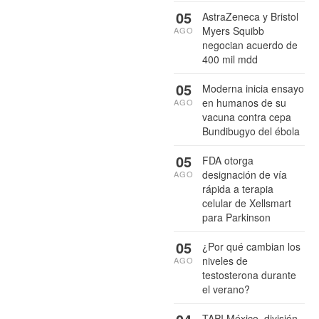
05
AstraZeneca y Bristol
Myers Squibb
AGO
negocian acuerdo de
400 mil mdd
05
Moderna inicia ensayo
en humanos de su
AGO
vacuna contra cepa
Bundibugyo del ébola
05
FDA otorga
designación de vía
AGO
rápida a terapia
celular de Xellsmart
para Parkinson
05
¿Por qué cambian los
niveles de
AGO
testosterona durante
el verano?
TAPI México, división