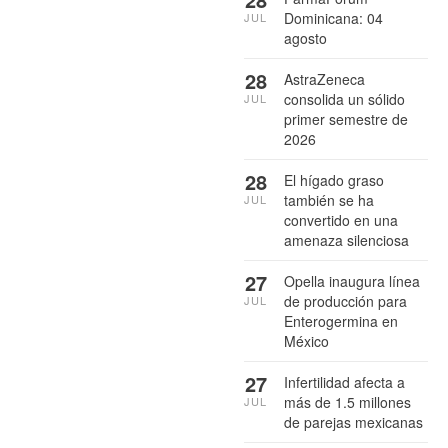
Dominicana: 04
JUL
agosto
28
AstraZeneca
consolida un sólido
JUL
primer semestre de
2026
28
El hígado graso
también se ha
JUL
convertido en una
amenaza silenciosa
27
Opella inaugura línea
de producción para
JUL
Enterogermina en
México
27
Infertilidad afecta a
más de 1.5 millones
JUL
de parejas mexicanas