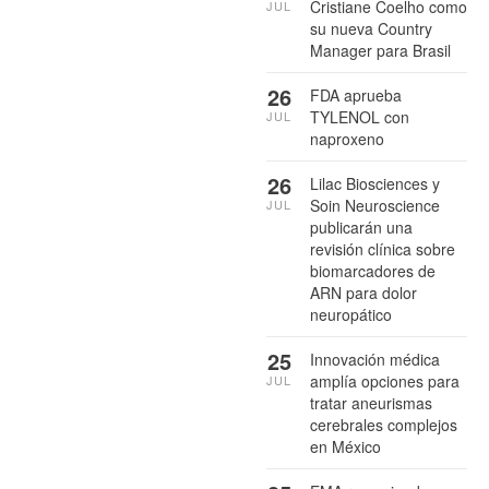
Cristiane Coelho como
JUL
su nueva Country
Manager para Brasil
26
FDA aprueba
TYLENOL con
JUL
naproxeno
26
Lilac Biosciences y
Soin Neuroscience
JUL
publicarán una
revisión clínica sobre
biomarcadores de
ARN para dolor
neuropático
25
Innovación médica
amplía opciones para
JUL
tratar aneurismas
cerebrales complejos
en México