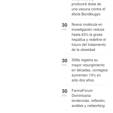
producirá dosis de
una vacuna contra el
ébola Bundibugyo
30
Nueva molécula en
investigación reduce
JUL
hasta 63% la grasa
hepática y redefine el
futuro del tratamiento
de la obesidad
30
Sífilis registra su
mayor resurgimiento
JUL
en décadas, contagios
aumentan 13% en
sólo dos años
30
FarmaForum
Dominicana:
JUL
tendencias, reflexión,
análisis y networking