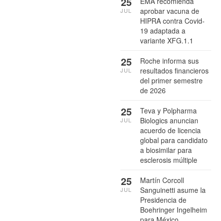
25
EMA recomienda
aprobar vacuna de
JUL
HIPRA contra Covid-
19 adaptada a
variante XFG.1.1
25
Roche informa sus
resultados financieros
JUL
del primer semestre
de 2026
25
Teva y Polpharma
Biologics anuncian
JUL
acuerdo de licencia
global para candidato
a biosimilar para
esclerosis múltiple
25
Martín Corcoll
Sanguinetti asume la
JUL
Presidencia de
Boehringer Ingelheim
para México,