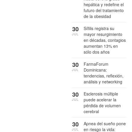
hepática y redefine el
futuro del tratamiento
de la obesidad
30
Sífilis registra su
mayor resurgimiento
JUL
en décadas, contagios
aumentan 13% en
sólo dos años
30
FarmaForum
Dominicana:
JUL
tendencias, reflexión,
análisis y networking
30
Esclerosis múltiple
puede acelerar la
JUL
pérdida de volumen
cerebral
30
Apnea del sueño pone
en riesgo la vida:
JUL