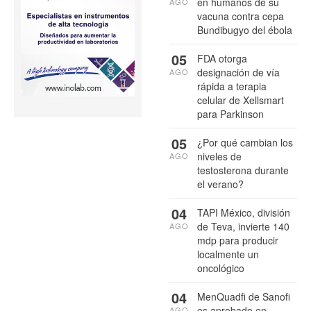
en humanos de su
AGO
vacuna contra cepa
Bundibugyo del ébola
05
FDA otorga
designación de vía
AGO
rápida a terapia
celular de Xellsmart
para Parkinson
05
¿Por qué cambian los
niveles de
AGO
testosterona durante
el verano?
04
TAPI México, división
de Teva, invierte 140
AGO
mdp para producir
localmente un
oncológico
04
MenQuadfi de Sanofi
es aprobado en
AGO