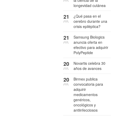
la ciencia de la
JUL
longevidad cutánea
21
¿Qué pasa en el
cerebro durante una
JUL
crisis epiléptica?
21
Samsung Biologics
anuncia oferta en
JUL
efectivo para adquirir
PolyPeptide
20
Novartis celebra 30
años de avances
JUL
20
Birmex publica
convocatoria para
JUL
adquirir
medicamentos
genéricos,
oncológicos y
antiinfecciosos