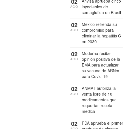
02
Anvisa aprueba cinco
inyectables de
AGO
semaglutida en Brasil
02
México refrenda su
compromiso para
AGO
eliminar la hepatitis C
en 2030
02
Moderna recibe
opinión positiva de la
AGO
EMA para actualizar
su vacuna de ARNm
para Covid-19
02
ANMAT autoriza la
venta libre de 10
AGO
medicamentos que
requerían receta
médica
02
FDA aprueba el primer
producto de plasma
AGO