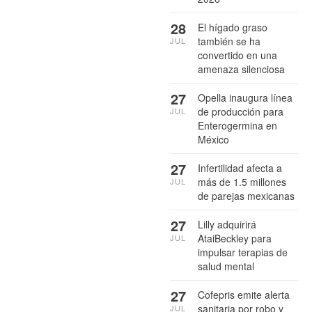
28
El hígado graso
también se ha
JUL
convertido en una
amenaza silenciosa
27
Opella inaugura línea
de producción para
JUL
Enterogermina en
México
27
Infertilidad afecta a
más de 1.5 millones
JUL
de parejas mexicanas
27
Lilly adquirirá
AtaiBeckley para
JUL
impulsar terapias de
salud mental
27
Cofepris emite alerta
sanitaria por robo y
JUL