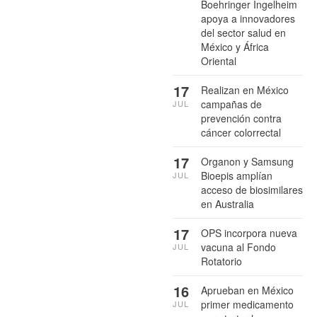
Boehringer Ingelheim
apoya a innovadores
del sector salud en
México y África
Oriental
17
Realizan en México
campañas de
JUL
prevención contra
cáncer colorrectal
17
Organon y Samsung
Bioepis amplían
JUL
acceso de biosimilares
en Australia
17
OPS incorpora nueva
vacuna al Fondo
JUL
Rotatorio
16
Aprueban en México
primer medicamento
JUL