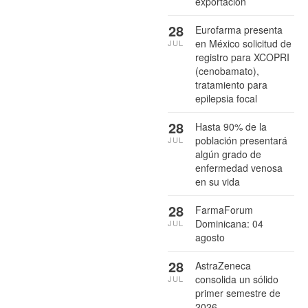
exportación
28
Eurofarma presenta
en México solicitud de
JUL
registro para XCOPRI
(cenobamato),
tratamiento para
epilepsia focal
28
Hasta 90% de la
población presentará
JUL
algún grado de
enfermedad venosa
en su vida
28
FarmaForum
Dominicana: 04
JUL
agosto
28
AstraZeneca
consolida un sólido
JUL
primer semestre de
2026