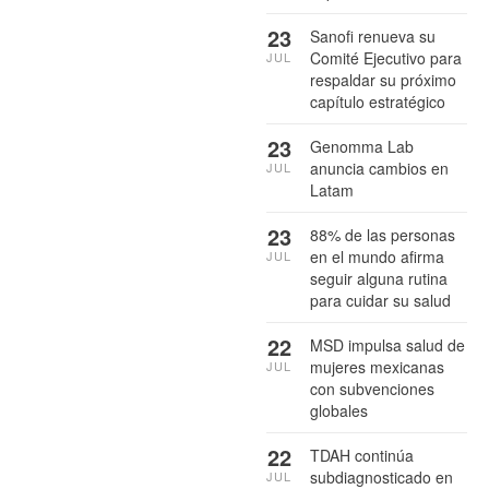
23
Sanofi renueva su
Comité Ejecutivo para
JUL
respaldar su próximo
capítulo estratégico
23
Genomma Lab
anuncia cambios en
JUL
Latam
23
88% de las personas
en el mundo afirma
JUL
seguir alguna rutina
para cuidar su salud
22
MSD impulsa salud de
mujeres mexicanas
JUL
con subvenciones
globales
22
TDAH continúa
subdiagnosticado en
JUL