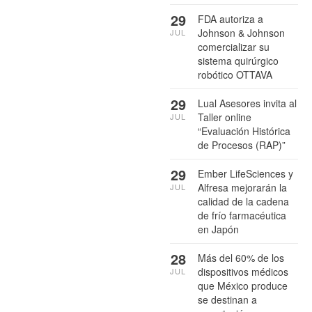
29
FDA autoriza a
Johnson & Johnson
JUL
comercializar su
sistema quirúrgico
robótico OTTAVA
29
Lual Asesores invita al
Taller online
JUL
“Evaluación Histórica
de Procesos (RAP)”
29
Ember LifeSciences y
Alfresa mejorarán la
JUL
calidad de la cadena
de frío farmacéutica
en Japón
28
Más del 60% de los
dispositivos médicos
JUL
que México produce
se destinan a