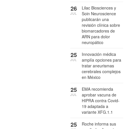
26
Lilac Biosciences y
Soin Neuroscience
JUL
publicarán una
revisión clínica sobre
biomarcadores de
ARN para dolor
neuropático
25
Innovación médica
amplía opciones para
JUL
tratar aneurismas
cerebrales complejos
en México
25
EMA recomienda
aprobar vacuna de
JUL
HIPRA contra Covid-
19 adaptada a
variante XFG.1.1
25
Roche informa sus