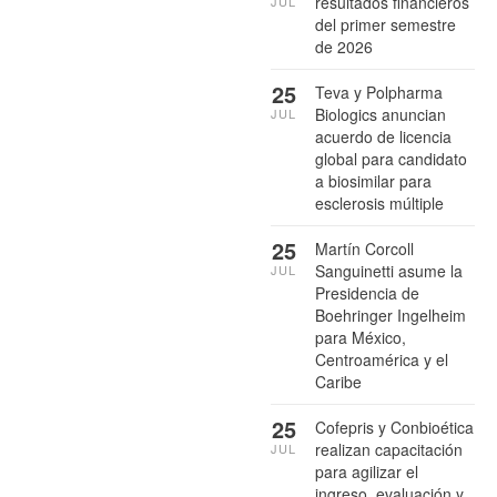
resultados financieros
JUL
del primer semestre
de 2026
25
Teva y Polpharma
Biologics anuncian
JUL
acuerdo de licencia
global para candidato
a biosimilar para
esclerosis múltiple
25
Martín Corcoll
Sanguinetti asume la
JUL
Presidencia de
Boehringer Ingelheim
para México,
Centroamérica y el
Caribe
25
Cofepris y Conbioética
realizan capacitación
JUL
para agilizar el
ingreso, evaluación y