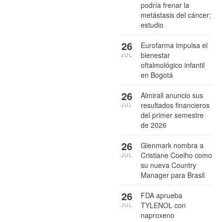
podría frenar la
metástasis del cáncer:
estudio
26
Eurofarma impulsa el
bienestar
JUL
oftalmológico infantil
en Bogotá
26
Almirall anuncio sus
resultados financieros
JUL
del primer semestre
de 2026
26
Glenmark nombra a
Cristiane Coelho como
JUL
su nueva Country
Manager para Brasil
26
FDA aprueba
TYLENOL con
JUL
naproxeno