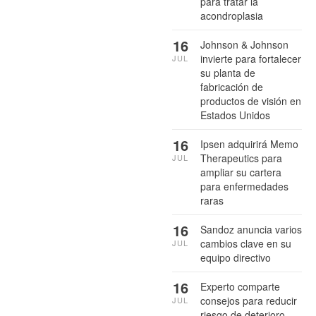
para tratar la
acondroplasia
16
Johnson & Johnson
invierte para fortalecer
JUL
su planta de
fabricación de
productos de visión en
Estados Unidos
16
Ipsen adquirirá Memo
Therapeutics para
JUL
ampliar su cartera
para enfermedades
raras
16
Sandoz anuncia varios
cambios clave en su
JUL
equipo directivo
16
Experto comparte
consejos para reducir
JUL
riesgo de deterioro