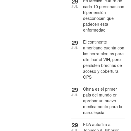
29
En México, cuatro de
cada 10 personas con
JUL
hipertensión
desconocen que
padecen esta
enfermedad
29
El continente
americano cuenta con
JUL
las herramientas para
eliminar el VIH, pero
persisten brechas de
acceso y cobertura:
OPS
29
China es el primer
país del mundo en
JUL
aprobar un nuevo
medicamento para la
narcolepsia
29
FDA autoriza a
Johnson & Johnson
JUL