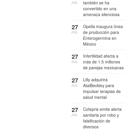
también se ha
JUL
convertido en una
amenaza silenciosa
27
Opella inaugura línea
de producción para
JUL
Enterogermina en
México
27
Infertilidad afecta a
más de 1.5 millones
JUL
de parejas mexicanas
27
Lilly adquirirá
AtaiBeckley para
JUL
impulsar terapias de
salud mental
27
Cofepris emite alerta
sanitaria por robo y
JUL
falsificación de
diversos