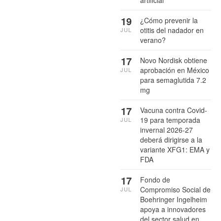
artificial
19
¿Cómo prevenir la
otitis del nadador en
JUL
verano?
17
Novo Nordisk obtiene
aprobación en México
JUL
para semaglutida 7.2
mg
17
Vacuna contra Covid-
19 para temporada
JUL
invernal 2026-27
deberá dirigirse a la
variante XFG1: EMA y
FDA
17
Fondo de
Compromiso Social de
JUL
Boehringer Ingelheim
apoya a innovadores
del sector salud en