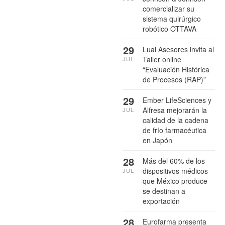
comercializar su
sistema quirúrgico
robótico OTTAVA
29
Lual Asesores invita al
Taller online
JUL
“Evaluación Histórica
de Procesos (RAP)”
29
Ember LifeSciences y
Alfresa mejorarán la
JUL
calidad de la cadena
de frío farmacéutica
en Japón
28
Más del 60% de los
dispositivos médicos
JUL
que México produce
se destinan a
exportación
28
Eurofarma presenta