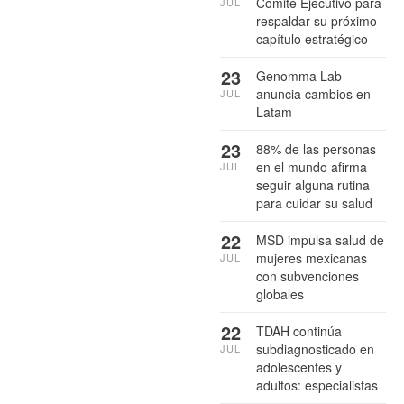
Comité Ejecutivo para
JUL
respaldar su próximo
capítulo estratégico
23
Genomma Lab
anuncia cambios en
JUL
Latam
23
88% de las personas
en el mundo afirma
JUL
seguir alguna rutina
para cuidar su salud
22
MSD impulsa salud de
mujeres mexicanas
JUL
con subvenciones
globales
22
TDAH continúa
subdiagnosticado en
JUL
adolescentes y
adultos: especialistas