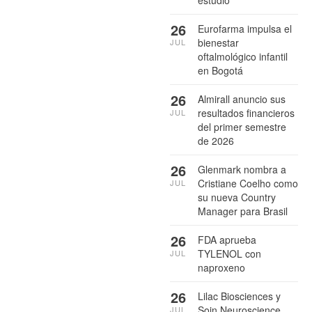
estudio
26
Eurofarma impulsa el
bienestar
JUL
oftalmológico infantil
en Bogotá
26
Almirall anuncio sus
resultados financieros
JUL
del primer semestre
de 2026
26
Glenmark nombra a
Cristiane Coelho como
JUL
su nueva Country
Manager para Brasil
26
FDA aprueba
TYLENOL con
JUL
naproxeno
26
Lilac Biosciences y
Soin Neuroscience
JUL