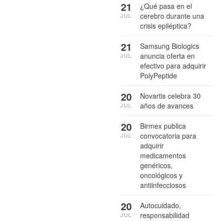
21
¿Qué pasa en el
cerebro durante una
JUL
crisis epiléptica?
21
Samsung Biologics
anuncia oferta en
JUL
efectivo para adquirir
PolyPeptide
20
Novartis celebra 30
años de avances
JUL
20
Birmex publica
convocatoria para
JUL
adquirir
medicamentos
genéricos,
oncológicos y
antiinfecciosos
20
Autocuidado,
responsabilidad
JUL