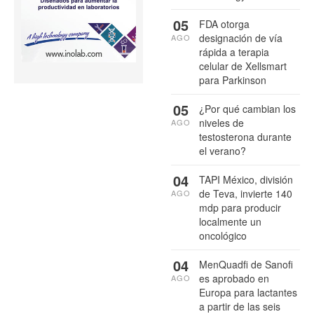
05
FDA otorga
designación de vía
AGO
rápida a terapia
celular de Xellsmart
para Parkinson
05
¿Por qué cambian los
niveles de
AGO
testosterona durante
el verano?
04
TAPI México, división
de Teva, invierte 140
AGO
mdp para producir
localmente un
oncológico
04
MenQuadfi de Sanofi
es aprobado en
AGO
Europa para lactantes
a partir de las seis