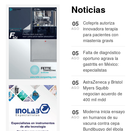
Noticias
05
Cofepris autoriza
innovadora terapia
AGO
para pacientes con
miastenia gravis
05
Falta de diagnóstico
oportuno agrava la
AGO
gastritis en México:
especialistas
05
AstraZeneca y Bristol
Myers Squibb
AGO
negocian acuerdo de
400 mil mdd
05
Moderna inicia ensayo
en humanos de su
AGO
vacuna contra cepa
Bundibugyo del ébola