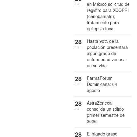
en México solicitud de
JUL
registro para XCOPRI
(cenobamato),
tratamiento para
epilepsia focal
28
Hasta 90% de la
población presentará
JUL
algún grado de
enfermedad venosa
en su vida
28
FarmaForum
Dominicana: 04
JUL
agosto
28
AstraZeneca
consolida un sólido
JUL
primer semestre de
2026
28
El hígado graso