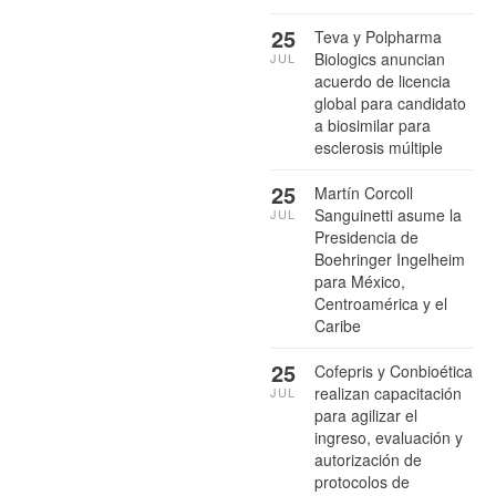
25
Teva y Polpharma
Biologics anuncian
JUL
acuerdo de licencia
global para candidato
a biosimilar para
esclerosis múltiple
25
Martín Corcoll
Sanguinetti asume la
JUL
Presidencia de
Boehringer Ingelheim
para México,
Centroamérica y el
Caribe
25
Cofepris y Conbioética
realizan capacitación
JUL
para agilizar el
ingreso, evaluación y
autorización de
protocolos de