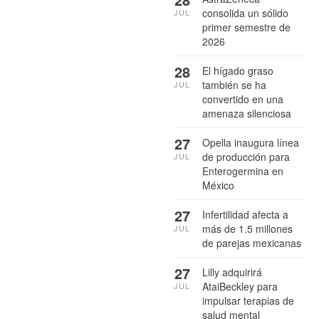
consolida un sólido
JUL
primer semestre de
2026
28
El hígado graso
también se ha
JUL
convertido en una
amenaza silenciosa
27
Opella inaugura línea
de producción para
JUL
Enterogermina en
México
27
Infertilidad afecta a
más de 1.5 millones
JUL
de parejas mexicanas
27
Lilly adquirirá
AtaiBeckley para
JUL
impulsar terapias de
salud mental