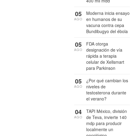
400 mil mdd
05
Moderna inicia ensayo
en humanos de su
AGO
vacuna contra cepa
Bundibugyo del ébola
05
FDA otorga
designación de vía
AGO
rápida a terapia
celular de Xellsmart
para Parkinson
05
¿Por qué cambian los
niveles de
AGO
testosterona durante
el verano?
04
TAPI México, división
de Teva, invierte 140
AGO
mdp para producir
localmente un
oncológico