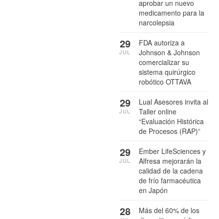
aprobar un nuevo
medicamento para la
narcolepsia
29
FDA autoriza a
Johnson & Johnson
JUL
comercializar su
sistema quirúrgico
robótico OTTAVA
29
Lual Asesores invita al
Taller online
JUL
“Evaluación Histórica
de Procesos (RAP)”
29
Ember LifeSciences y
Alfresa mejorarán la
JUL
calidad de la cadena
de frío farmacéutica
en Japón
28
Más del 60% de los