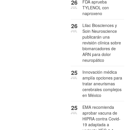
26
FDA aprueba
TYLENOL con
JUL
naproxeno
26
Lilac Biosciences y
Soin Neuroscience
JUL
publicarán una
revisión clínica sobre
biomarcadores de
ARN para dolor
neuropático
25
Innovación médica
amplía opciones para
JUL
tratar aneurismas
cerebrales complejos
en México
25
EMA recomienda
aprobar vacuna de
JUL
HIPRA contra Covid-
19 adaptada a