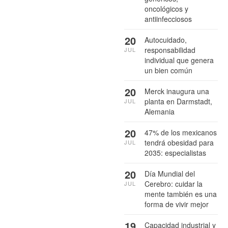
oncológicos y
antiinfecciosos
20
Autocuidado,
responsabilidad
JUL
individual que genera
un bien común
20
Merck inaugura una
planta en Darmstadt,
JUL
Alemania
20
47% de los mexicanos
tendrá obesidad para
JUL
2035: especialistas
20
Día Mundial del
Cerebro: cuidar la
JUL
mente también es una
forma de vivir mejor
19
Capacidad industrial y