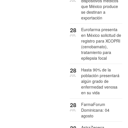
dispositivos médicos
JUL
que México produce
se destinan a
exportación
28
Eurofarma presenta
en México solicitud de
JUL
registro para XCOPRI
(cenobamato),
tratamiento para
epilepsia focal
28
Hasta 90% de la
población presentará
JUL
algún grado de
enfermedad venosa
en su vida
28
FarmaForum
Dominicana: 04
JUL
agosto
28
AstraZeneca