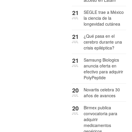
21
SEGLE trae a México
la ciencia de la
JUL
longevidad cutánea
21
¿Qué pasa en el
cerebro durante una
JUL
crisis epiléptica?
21
Samsung Biologics
anuncia oferta en
JUL
efectivo para adquirir
PolyPeptide
20
Novartis celebra 30
años de avances
JUL
20
Birmex publica
convocatoria para
JUL
adquirir
medicamentos
genéricos,