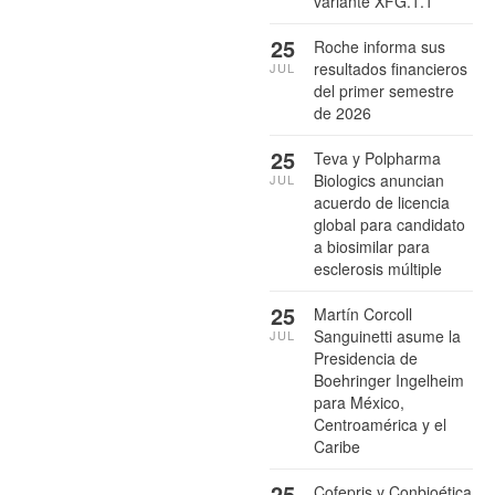
variante XFG.1.1
25
Roche informa sus
resultados financieros
JUL
del primer semestre
de 2026
25
Teva y Polpharma
Biologics anuncian
JUL
acuerdo de licencia
global para candidato
a biosimilar para
esclerosis múltiple
25
Martín Corcoll
Sanguinetti asume la
JUL
Presidencia de
Boehringer Ingelheim
para México,
Centroamérica y el
Caribe
25
Cofepris y Conbioética