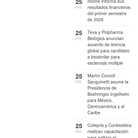
25
Roche informa sus
resultados financieros
JUL
del primer semestre
de 2026
25
Teva y Polpharma
Biologics anuncian
JUL
acuerdo de licencia
global para candidato
a biosimilar para
esclerosis múltiple
25
Martín Corcoll
Sanguinetti asume la
JUL
Presidencia de
Boehringer Ingelheim
para México,
Centroamérica y el
Caribe
25
Cofepris y Conbioética
realizan capacitación
JUL
para agilizar el