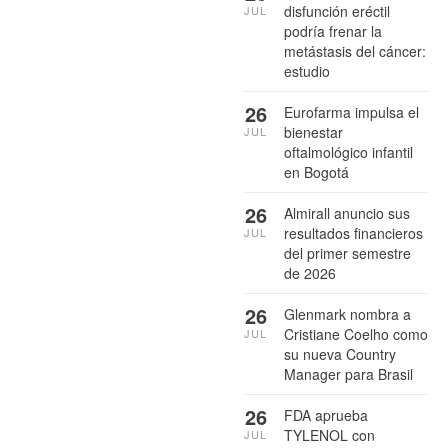
disfunción eréctil
JUL
podría frenar la
metástasis del cáncer:
estudio
26
Eurofarma impulsa el
bienestar
JUL
oftalmológico infantil
en Bogotá
26
Almirall anuncio sus
resultados financieros
JUL
del primer semestre
de 2026
26
Glenmark nombra a
Cristiane Coelho como
JUL
su nueva Country
Manager para Brasil
26
FDA aprueba
TYLENOL con
JUL