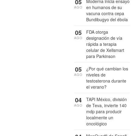
05
Moderna inicia ensayo
en humanos de su
AGO
vacuna contra cepa
Bundibugyo del ébola
05
FDA otorga
designación de vía
AGO
rápida a terapia
celular de Xellsmart
para Parkinson
05
¿Por qué cambian los
niveles de
AGO
testosterona durante
el verano?
04
TAPI México, división
de Teva, invierte 140
AGO
mdp para producir
localmente un
oncológico
MenQuadfi de Sanofi