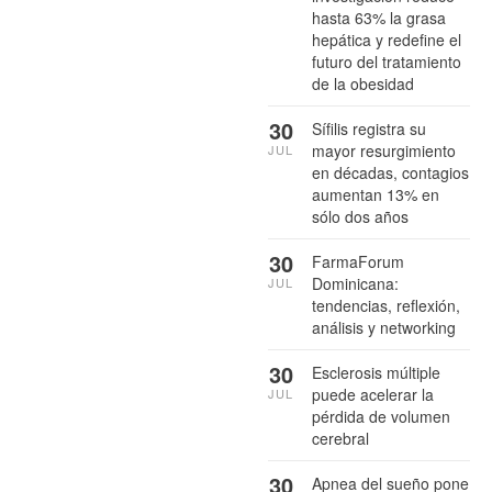
hasta 63% la grasa
hepática y redefine el
futuro del tratamiento
de la obesidad
30
Sífilis registra su
mayor resurgimiento
JUL
en décadas, contagios
aumentan 13% en
sólo dos años
30
FarmaForum
Dominicana:
JUL
tendencias, reflexión,
análisis y networking
30
Esclerosis múltiple
puede acelerar la
JUL
pérdida de volumen
cerebral
30
Apnea del sueño pone