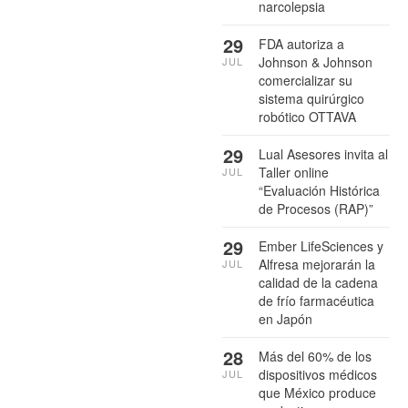
narcolepsia
29
FDA autoriza a
Johnson & Johnson
JUL
comercializar su
sistema quirúrgico
robótico OTTAVA
29
Lual Asesores invita al
Taller online
JUL
“Evaluación Histórica
de Procesos (RAP)”
29
Ember LifeSciences y
Alfresa mejorarán la
JUL
calidad de la cadena
de frío farmacéutica
en Japón
28
Más del 60% de los
dispositivos médicos
JUL
que México produce