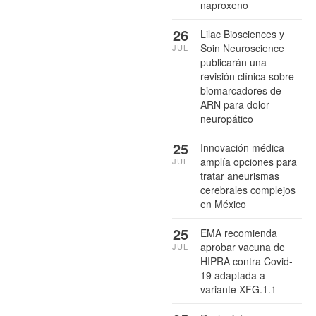
naproxeno
26
Lilac Biosciences y
Soin Neuroscience
JUL
publicarán una
revisión clínica sobre
biomarcadores de
ARN para dolor
neuropático
25
Innovación médica
amplía opciones para
JUL
tratar aneurismas
cerebrales complejos
en México
25
EMA recomienda
aprobar vacuna de
JUL
HIPRA contra Covid-
19 adaptada a
variante XFG.1.1