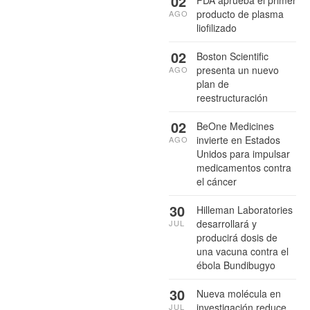
02
producto de plasma
AGO
liofilizado
02
Boston Scientific
presenta un nuevo
AGO
plan de
reestructuración
02
BeOne Medicines
invierte en Estados
AGO
Unidos para impulsar
medicamentos contra
el cáncer
30
Hilleman Laboratories
desarrollará y
JUL
producirá dosis de
una vacuna contra el
ébola Bundibugyo
30
Nueva molécula en
investigación reduce
JUL