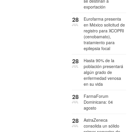
se destinan a
exportación
28
Eurofarma presenta
en México solicitud de
JUL
registro para XCOPRI
(cenobamato),
tratamiento para
epilepsia focal
28
Hasta 90% de la
población presentará
JUL
algún grado de
enfermedad venosa
en su vida
28
FarmaForum
Dominicana: 04
JUL
agosto
28
AstraZeneca
consolida un sólido
JUL
primer semestre de