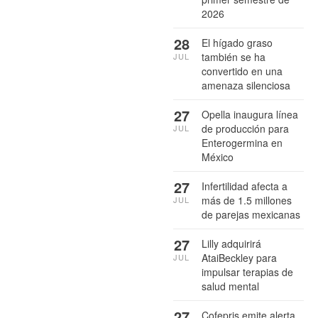
2026
28
El hígado graso
también se ha
JUL
convertido en una
amenaza silenciosa
27
Opella inaugura línea
de producción para
JUL
Enterogermina en
México
27
Infertilidad afecta a
más de 1.5 millones
JUL
de parejas mexicanas
27
Lilly adquirirá
AtaiBeckley para
JUL
impulsar terapias de
salud mental
27
Cofepris emite alerta