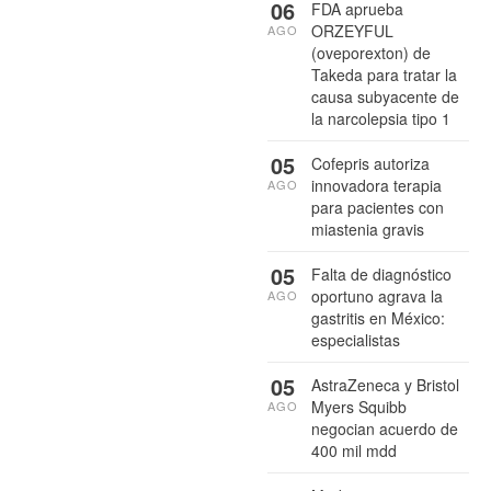
06
FDA aprueba
ORZEYFUL
AGO
(oveporexton) de
Takeda para tratar la
causa subyacente de
la narcolepsia tipo 1
05
Cofepris autoriza
innovadora terapia
AGO
para pacientes con
miastenia gravis
05
Falta de diagnóstico
oportuno agrava la
AGO
gastritis en México:
especialistas
05
AstraZeneca y Bristol
Myers Squibb
AGO
negocian acuerdo de
400 mil mdd