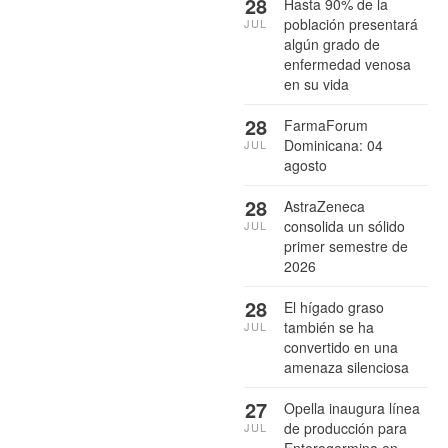
28
Hasta 90% de la
población presentará
JUL
algún grado de
enfermedad venosa
en su vida
28
FarmaForum
Dominicana: 04
JUL
agosto
28
AstraZeneca
consolida un sólido
JUL
primer semestre de
2026
28
El hígado graso
también se ha
JUL
convertido en una
amenaza silenciosa
27
Opella inaugura línea
de producción para
JUL
Enterogermina en