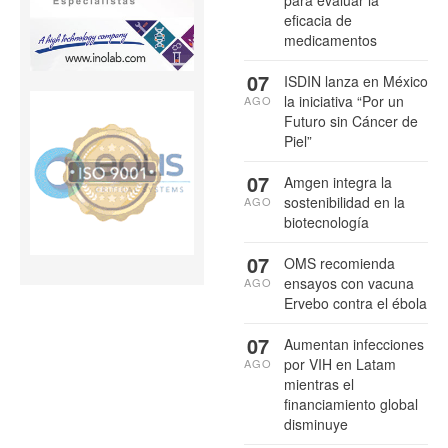
eficacia de
medicamentos
07
ISDIN lanza en México
la iniciativa “Por un
AGO
Futuro sin Cáncer de
Piel”
07
Amgen integra la
sostenibilidad en la
AGO
biotecnología
07
OMS recomienda
ensayos con vacuna
AGO
Ervebo contra el ébola
07
Aumentan infecciones
por VIH en Latam
AGO
mientras el
financiamiento global
disminuye