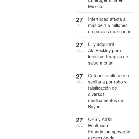
México
27
Infertilidad afecta a
más de 1.5 millones
JUL
de parejas mexicanas
27
Lilly adquirirá
AtaiBeckley para
JUL
impulsar terapias de
salud mental
27
Cofepris emite alerta
sanitaria por robo y
JUL
falsificación de
diversos
medicamentos de
Bayer
27
OPS y AIDS
Healthcare
JUL
Foundation apoyarán
expansión del