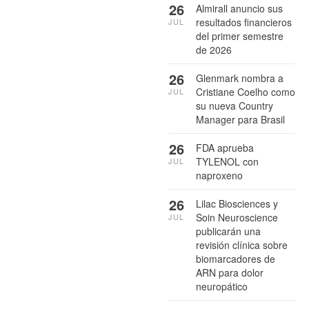
26
Almirall anuncio sus
resultados financieros
JUL
del primer semestre
de 2026
26
Glenmark nombra a
Cristiane Coelho como
JUL
su nueva Country
Manager para Brasil
26
FDA aprueba
TYLENOL con
JUL
naproxeno
26
Lilac Biosciences y
Soin Neuroscience
JUL
publicarán una
revisión clínica sobre
biomarcadores de
ARN para dolor
neuropático