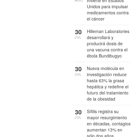
invierte en Estados
Unidos para impulsar
medicamentos contra
el cáncer
30
Hilleman Laboratories
desarrollará y
JUL
producirá dosis de
una vacuna contra el
ébola Bundibugyo
30
Nueva molécula en
investigación reduce
JUL
hasta 63% la grasa
hepática y redefine el
futuro del tratamiento
de la obesidad
30
Sífilis registra su
mayor resurgimiento
JUL
en décadas, contagios
aumentan 13% en
sólo dos años