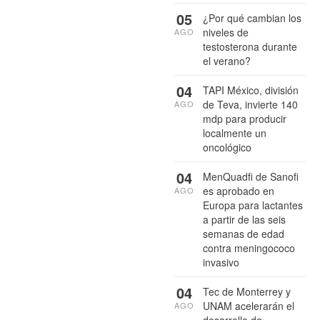
05
¿Por qué cambian los
niveles de
AGO
testosterona durante
el verano?
04
TAPI México, división
de Teva, invierte 140
AGO
mdp para producir
localmente un
oncológico
04
MenQuadfi de Sanofi
es aprobado en
AGO
Europa para lactantes
a partir de las seis
semanas de edad
contra meningococo
invasivo
04
Tec de Monterrey y
UNAM acelerarán el
AGO
desarrollo de