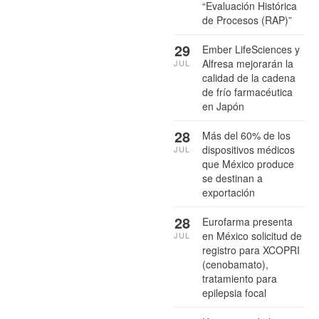
“Evaluación Histórica
de Procesos (RAP)”
29
Ember LifeSciences y
Alfresa mejorarán la
JUL
calidad de la cadena
de frío farmacéutica
en Japón
28
Más del 60% de los
dispositivos médicos
JUL
que México produce
se destinan a
exportación
28
Eurofarma presenta
en México solicitud de
JUL
registro para XCOPRI
(cenobamato),
tratamiento para
epilepsia focal