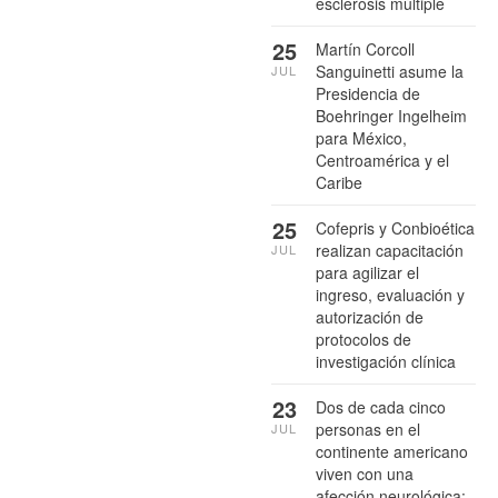
esclerosis múltiple
25
Martín Corcoll
Sanguinetti asume la
JUL
Presidencia de
Boehringer Ingelheim
para México,
Centroamérica y el
Caribe
25
Cofepris y Conbioética
realizan capacitación
JUL
para agilizar el
ingreso, evaluación y
autorización de
protocolos de
investigación clínica
23
Dos de cada cinco
personas en el
JUL
continente americano
viven con una
afección neurológica: