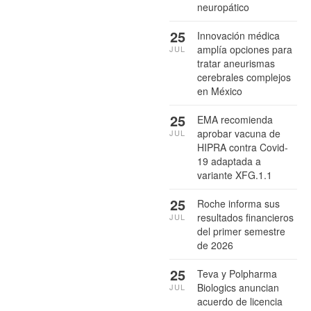
neuropático
25
Innovación médica
amplía opciones para
JUL
tratar aneurismas
cerebrales complejos
en México
25
EMA recomienda
aprobar vacuna de
JUL
HIPRA contra Covid-
19 adaptada a
variante XFG.1.1
25
Roche informa sus
resultados financieros
JUL
del primer semestre
de 2026
25
Teva y Polpharma
Biologics anuncian
JUL
acuerdo de licencia