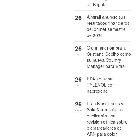
en Bogotá
26
Almirall anuncio sus
resultados financieros
JUL
del primer semestre
de 2026
26
Glenmark nombra a
Cristiane Coelho como
JUL
su nueva Country
Manager para Brasil
26
FDA aprueba
TYLENOL con
JUL
naproxeno
26
Lilac Biosciences y
Soin Neuroscience
JUL
publicarán una
revisión clínica sobre
biomarcadores de
ARN para dolor