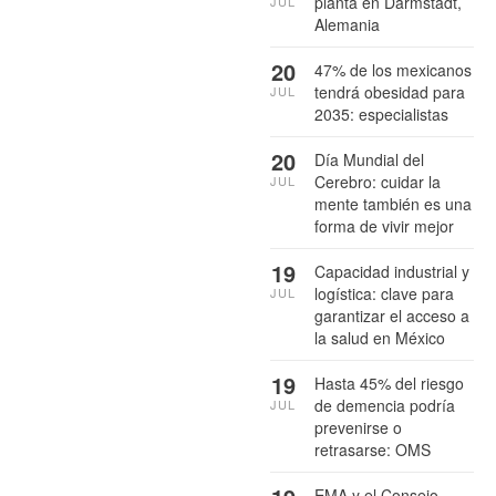
planta en Darmstadt,
JUL
Alemania
20
47% de los mexicanos
tendrá obesidad para
JUL
2035: especialistas
20
Día Mundial del
Cerebro: cuidar la
JUL
mente también es una
forma de vivir mejor
19
Capacidad industrial y
logística: clave para
JUL
garantizar el acceso a
la salud en México
19
Hasta 45% del riesgo
de demencia podría
JUL
prevenirse o
retrasarse: OMS
EMA y el Consejo