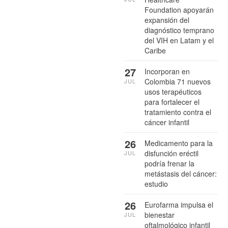
Foundation apoyarán
expansión del
diagnóstico temprano
del VIH en Latam y el
Caribe
27
Incorporan en
Colombia 71 nuevos
JUL
usos terapéuticos
para fortalecer el
tratamiento contra el
cáncer infantil
26
Medicamento para la
disfunción eréctil
JUL
podría frenar la
metástasis del cáncer:
estudio
26
Eurofarma impulsa el
bienestar
JUL
oftalmológico infantil