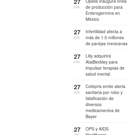
27
Opella inaugura línea
de producción para
JUL
Enterogermina en
México
27
Infertilidad afecta a
más de 1.5 millones
JUL
de parejas mexicanas
27
Lilly adquirirá
AtaiBeckley para
JUL
impulsar terapias de
salud mental
27
Cofepris emite alerta
sanitaria por robo y
JUL
falsificación de
diversos
medicamentos de
Bayer
27
OPS y AIDS
Healthcare
JUL