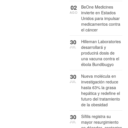
02
BeOne Medicines
invierte en Estados
AGO
Unidos para impulsar
medicamentos contra
el cáncer
30
Hilleman Laboratories
desarrollará y
JUL
producirá dosis de
una vacuna contra el
ébola Bundibugyo
30
Nueva molécula en
investigación reduce
JUL
hasta 63% la grasa
hepática y redefine el
futuro del tratamiento
de la obesidad
30
Sífilis registra su
mayor resurgimiento
JUL
en décadas, contagios