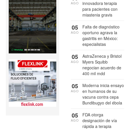
innovadora terapia
AGO
para pacientes con
miastenia gravis
05
Falta de diagnóstico
oportuno agrava la
AGO
gastritis en México:
especialistas
05
AstraZeneca y Bristol
Myers Squibb
AGO
negocian acuerdo de
400 mil mdd
05
Moderna inicia ensayo
en humanos de su
AGO
vacuna contra cepa
Bundibugyo del ébola
05
FDA otorga
designación de vía
AGO
rápida a terapia