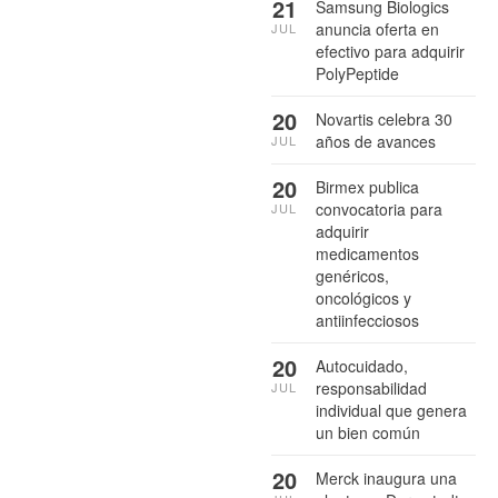
21
Samsung Biologics
anuncia oferta en
JUL
efectivo para adquirir
PolyPeptide
20
Novartis celebra 30
años de avances
JUL
20
Birmex publica
convocatoria para
JUL
adquirir
medicamentos
genéricos,
oncológicos y
antiinfecciosos
20
Autocuidado,
responsabilidad
JUL
individual que genera
un bien común
20
Merck inaugura una