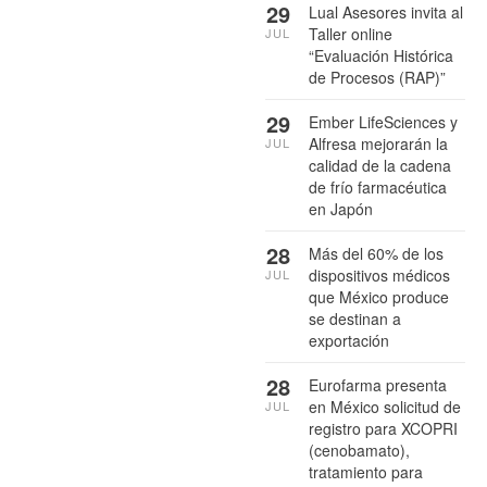
29
Lual Asesores invita al
Taller online
JUL
“Evaluación Histórica
de Procesos (RAP)”
29
Ember LifeSciences y
Alfresa mejorarán la
JUL
calidad de la cadena
de frío farmacéutica
en Japón
28
Más del 60% de los
dispositivos médicos
JUL
que México produce
se destinan a
exportación
28
Eurofarma presenta
en México solicitud de
JUL
registro para XCOPRI
(cenobamato),
tratamiento para