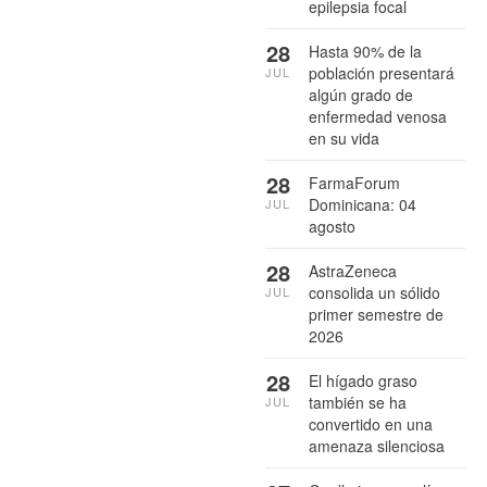
epilepsia focal
28
Hasta 90% de la
población presentará
JUL
algún grado de
enfermedad venosa
en su vida
28
FarmaForum
Dominicana: 04
JUL
agosto
28
AstraZeneca
consolida un sólido
JUL
primer semestre de
2026
28
El hígado graso
también se ha
JUL
convertido en una
amenaza silenciosa