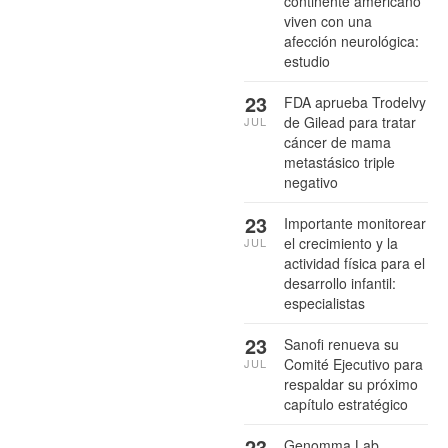
continente americano
viven con una
afección neurológica:
estudio
23
FDA aprueba Trodelvy
de Gilead para tratar
JUL
cáncer de mama
metastásico triple
negativo
23
Importante monitorear
el crecimiento y la
JUL
actividad física para el
desarrollo infantil:
especialistas
23
Sanofi renueva su
Comité Ejecutivo para
JUL
respaldar su próximo
capítulo estratégico
23
Genomma Lab