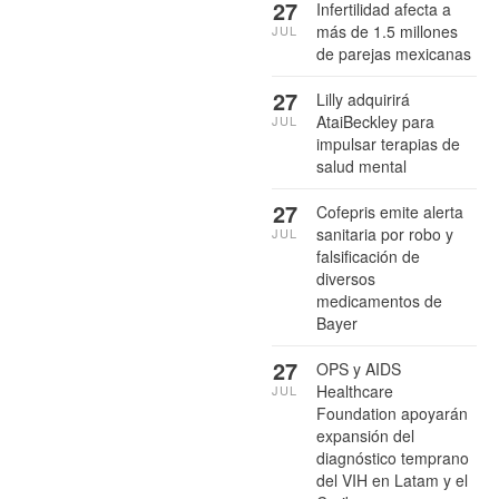
27
Infertilidad afecta a
más de 1.5 millones
JUL
de parejas mexicanas
27
Lilly adquirirá
AtaiBeckley para
JUL
impulsar terapias de
salud mental
27
Cofepris emite alerta
sanitaria por robo y
JUL
falsificación de
diversos
medicamentos de
Bayer
27
OPS y AIDS
Healthcare
JUL
Foundation apoyarán
expansión del
diagnóstico temprano
del VIH en Latam y el