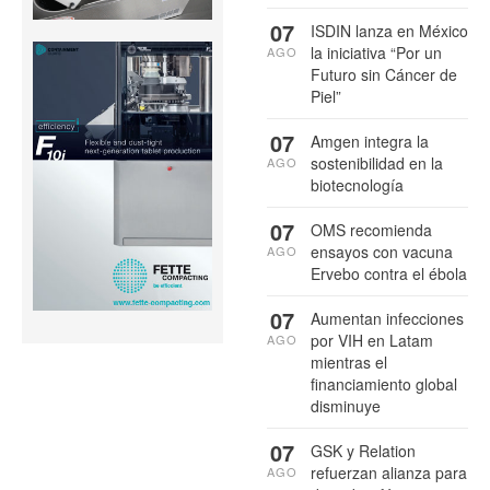
07
ISDIN lanza en México
la iniciativa “Por un
AGO
Futuro sin Cáncer de
Piel”
07
Amgen integra la
sostenibilidad en la
AGO
biotecnología
07
OMS recomienda
ensayos con vacuna
AGO
Ervebo contra el ébola
07
Aumentan infecciones
por VIH en Latam
AGO
mientras el
financiamiento global
disminuye
07
GSK y Relation
refuerzan alianza para
AGO