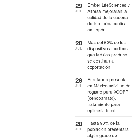
29
Ember LifeSciences y
Alfresa mejorarán la
JUL
calidad de la cadena
de frío farmacéutica
en Japón
28
Más del 60% de los
dispositivos médicos
JUL
que México produce
se destinan a
exportación
28
Eurofarma presenta
en México solicitud de
JUL
registro para XCOPRI
(cenobamato),
tratamiento para
epilepsia focal
28
Hasta 90% de la
población presentará
JUL
algún grado de