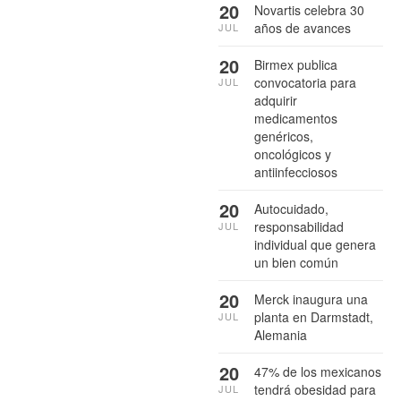
20
Novartis celebra 30
años de avances
JUL
20
Birmex publica
convocatoria para
JUL
adquirir
medicamentos
genéricos,
oncológicos y
antiinfecciosos
20
Autocuidado,
responsabilidad
JUL
individual que genera
un bien común
20
Merck inaugura una
planta en Darmstadt,
JUL
Alemania
20
47% de los mexicanos
tendrá obesidad para
JUL