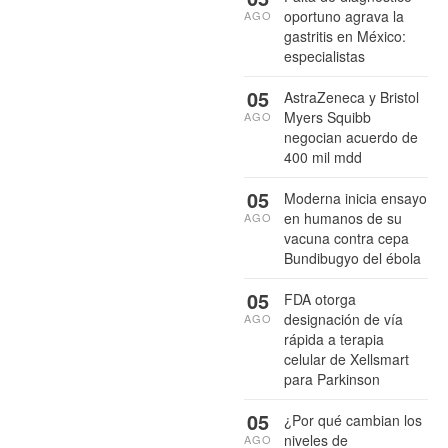
oportuno agrava la
AGO
gastritis en México:
especialistas
05
AstraZeneca y Bristol
Myers Squibb
AGO
negocian acuerdo de
400 mil mdd
05
Moderna inicia ensayo
en humanos de su
AGO
vacuna contra cepa
Bundibugyo del ébola
05
FDA otorga
designación de vía
AGO
rápida a terapia
celular de Xellsmart
para Parkinson
05
¿Por qué cambian los
niveles de
AGO