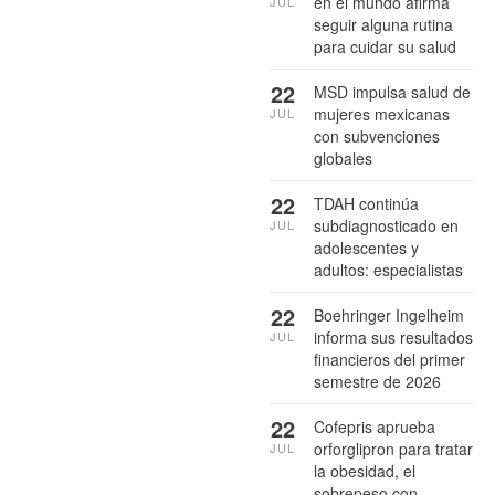
en el mundo afirma
JUL
seguir alguna rutina
para cuidar su salud
22
MSD impulsa salud de
mujeres mexicanas
JUL
con subvenciones
globales
22
TDAH continúa
subdiagnosticado en
JUL
adolescentes y
adultos: especialistas
22
Boehringer Ingelheim
informa sus resultados
JUL
financieros del primer
semestre de 2026
22
Cofepris aprueba
orforglipron para tratar
JUL
la obesidad, el
sobrepeso con