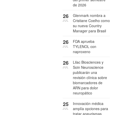
de 2026
26
Glenmark nombra a
Cristiane Coelho como
JUL
su nueva Country
Manager para Brasil
26
FDA aprueba
TYLENOL con
JUL
naproxeno
26
Lilac Biosciences y
Soin Neuroscience
JUL
publicarán una
revisión clínica sobre
biomarcadores de
ARN para dolor
neuropático
25
Innovación médica
amplía opciones para
JUL
tratar aneurismas