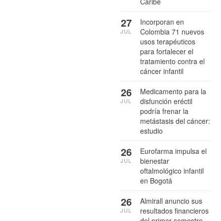
Caribe
27
Incorporan en
Colombia 71 nuevos
JUL
usos terapéuticos
para fortalecer el
tratamiento contra el
cáncer infantil
26
Medicamento para la
disfunción eréctil
JUL
podría frenar la
metástasis del cáncer:
estudio
26
Eurofarma impulsa el
bienestar
JUL
oftalmológico infantil
en Bogotá
26
Almirall anuncio sus
resultados financieros
JUL
del primer semestre