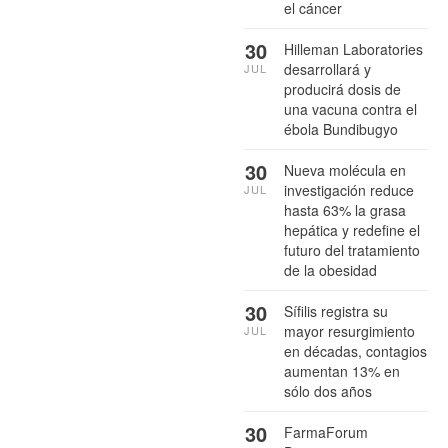
el cáncer
30
Hilleman Laboratories
desarrollará y
JUL
producirá dosis de
una vacuna contra el
ébola Bundibugyo
30
Nueva molécula en
investigación reduce
JUL
hasta 63% la grasa
hepática y redefine el
futuro del tratamiento
de la obesidad
30
Sífilis registra su
mayor resurgimiento
JUL
en décadas, contagios
aumentan 13% en
sólo dos años
30
FarmaForum