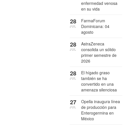
enfermedad venosa
en su vida
28
FarmaForum
Dominicana: 04
JUL
agosto
28
AstraZeneca
consolida un sólido
JUL
primer semestre de
2026
28
El hígado graso
también se ha
JUL
convertido en una
amenaza silenciosa
27
Opella inaugura línea
de producción para
JUL
Enterogermina en
México