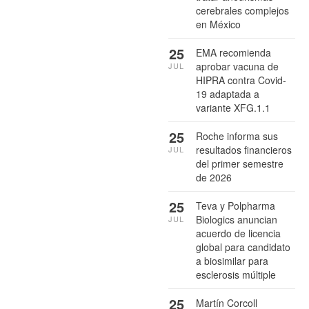
cerebrales complejos
en México
25
EMA recomienda
aprobar vacuna de
JUL
HIPRA contra Covid-
19 adaptada a
variante XFG.1.1
25
Roche informa sus
resultados financieros
JUL
del primer semestre
de 2026
25
Teva y Polpharma
Biologics anuncian
JUL
acuerdo de licencia
global para candidato
a biosimilar para
esclerosis múltiple
25
Martín Corcoll