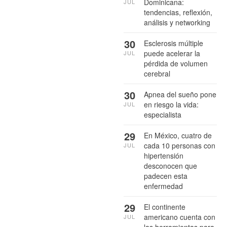
Dominicana:
JUL
tendencias, reflexión,
análisis y networking
30
Esclerosis múltiple
puede acelerar la
JUL
pérdida de volumen
cerebral
30
Apnea del sueño pone
en riesgo la vida:
JUL
especialista
29
En México, cuatro de
cada 10 personas con
JUL
hipertensión
desconocen que
padecen esta
enfermedad
29
El continente
americano cuenta con
JUL
las herramientas para