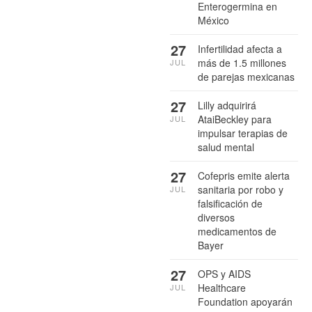
Enterogermina en
México
27
Infertilidad afecta a
más de 1.5 millones
JUL
de parejas mexicanas
27
Lilly adquirirá
AtaiBeckley para
JUL
impulsar terapias de
salud mental
27
Cofepris emite alerta
sanitaria por robo y
JUL
falsificación de
diversos
medicamentos de
Bayer
27
OPS y AIDS
Healthcare
JUL
Foundation apoyarán