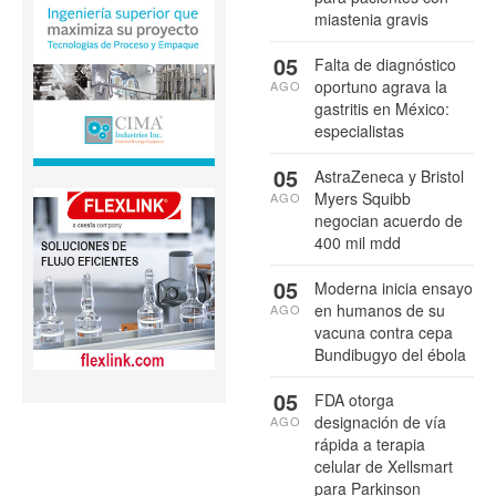
miastenia gravis
05
Falta de diagnóstico
oportuno agrava la
AGO
gastritis en México:
especialistas
05
AstraZeneca y Bristol
Myers Squibb
AGO
negocian acuerdo de
400 mil mdd
05
Moderna inicia ensayo
en humanos de su
AGO
vacuna contra cepa
Bundibugyo del ébola
05
FDA otorga
designación de vía
AGO
rápida a terapia
celular de Xellsmart
para Parkinson