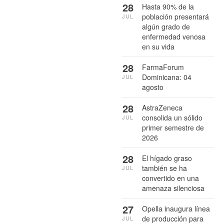
28
Hasta 90% de la
población presentará
JUL
algún grado de
enfermedad venosa
en su vida
28
FarmaForum
Dominicana: 04
JUL
agosto
28
AstraZeneca
consolida un sólido
JUL
primer semestre de
2026
28
El hígado graso
también se ha
JUL
convertido en una
amenaza silenciosa
27
Opella inaugura línea
de producción para
JUL