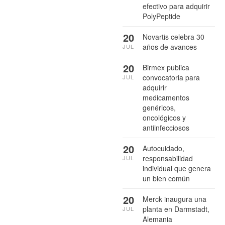
efectivo para adquirir
PolyPeptide
20
Novartis celebra 30
años de avances
JUL
20
Birmex publica
convocatoria para
JUL
adquirir
medicamentos
genéricos,
oncológicos y
antiinfecciosos
20
Autocuidado,
responsabilidad
JUL
individual que genera
un bien común
20
Merck inaugura una
planta en Darmstadt,
JUL
Alemania