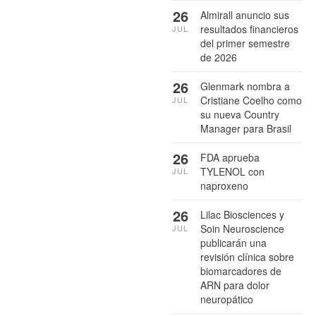
26
Almirall anuncio sus
resultados financieros
JUL
del primer semestre
de 2026
26
Glenmark nombra a
Cristiane Coelho como
JUL
su nueva Country
Manager para Brasil
26
FDA aprueba
TYLENOL con
JUL
naproxeno
26
Lilac Biosciences y
Soin Neuroscience
JUL
publicarán una
revisión clínica sobre
biomarcadores de
ARN para dolor
neuropático