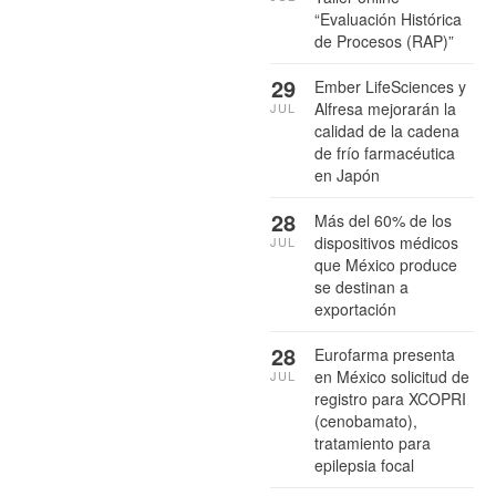
“Evaluación Histórica
de Procesos (RAP)”
29
Ember LifeSciences y
Alfresa mejorarán la
JUL
calidad de la cadena
de frío farmacéutica
en Japón
28
Más del 60% de los
dispositivos médicos
JUL
que México produce
se destinan a
exportación
28
Eurofarma presenta
en México solicitud de
JUL
registro para XCOPRI
(cenobamato),
tratamiento para
epilepsia focal