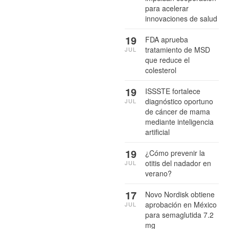
para acelerar
innovaciones de salud
19
FDA aprueba
tratamiento de MSD
JUL
que reduce el
colesterol
19
ISSSTE fortalece
diagnóstico oportuno
JUL
de cáncer de mama
mediante inteligencia
artificial
19
¿Cómo prevenir la
otitis del nadador en
JUL
verano?
17
Novo Nordisk obtiene
aprobación en México
JUL
para semaglutida 7.2
mg