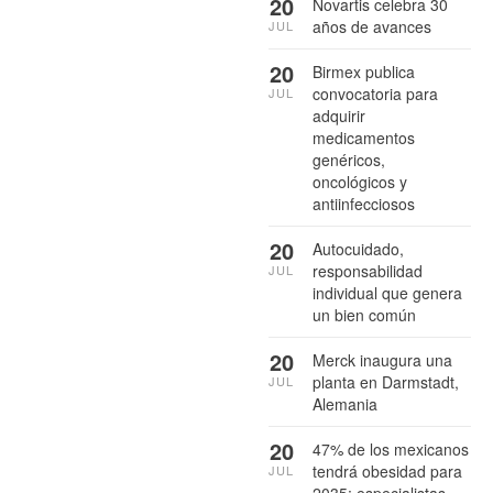
20
Novartis celebra 30
años de avances
JUL
20
Birmex publica
convocatoria para
JUL
adquirir
medicamentos
genéricos,
oncológicos y
antiinfecciosos
20
Autocuidado,
responsabilidad
JUL
individual que genera
un bien común
20
Merck inaugura una
planta en Darmstadt,
JUL
Alemania
20
47% de los mexicanos
tendrá obesidad para
JUL