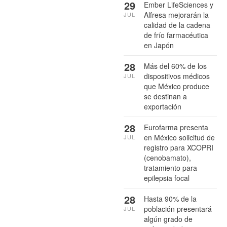
29
Ember LifeSciences y
Alfresa mejorarán la
JUL
calidad de la cadena
de frío farmacéutica
en Japón
28
Más del 60% de los
dispositivos médicos
JUL
que México produce
se destinan a
exportación
28
Eurofarma presenta
en México solicitud de
JUL
registro para XCOPRI
(cenobamato),
tratamiento para
epilepsia focal
28
Hasta 90% de la
población presentará
JUL
algún grado de