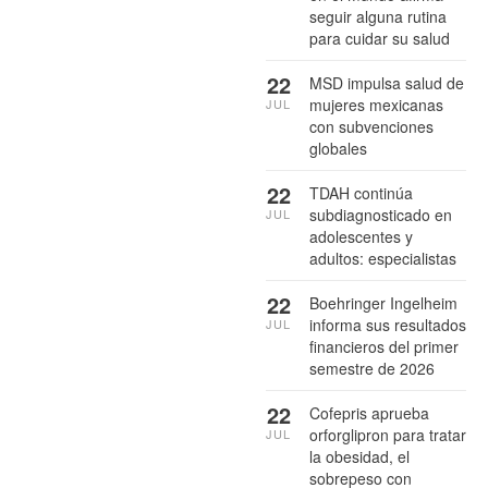
seguir alguna rutina
para cuidar su salud
22
MSD impulsa salud de
mujeres mexicanas
JUL
con subvenciones
globales
22
TDAH continúa
subdiagnosticado en
JUL
adolescentes y
adultos: especialistas
22
Boehringer Ingelheim
informa sus resultados
JUL
financieros del primer
semestre de 2026
22
Cofepris aprueba
orforglipron para tratar
JUL
la obesidad, el
sobrepeso con