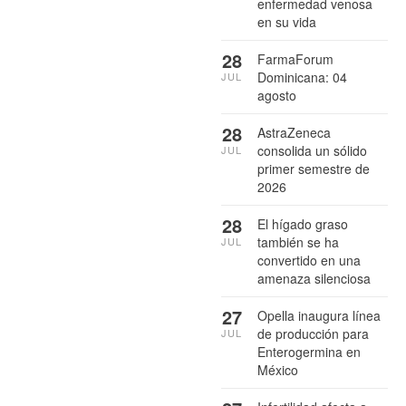
enfermedad venosa
en su vida
28
FarmaForum
Dominicana: 04
JUL
agosto
28
AstraZeneca
consolida un sólido
JUL
primer semestre de
2026
28
El hígado graso
también se ha
JUL
convertido en una
amenaza silenciosa
27
Opella inaugura línea
de producción para
JUL
Enterogermina en
México