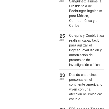
Sanguinetti asume la
JUL
Presidencia de
Boehringer Ingelheim
para México,
Centroamérica y el
Caribe
25
Cofepris y Conbioética
realizan capacitación
JUL
para agilizar el
ingreso, evaluación y
autorización de
protocolos de
investigación clínica
23
Dos de cada cinco
personas en el
JUL
continente americano
viven con una
afección neurológica:
estudio
FDA aprueba Trodelvy