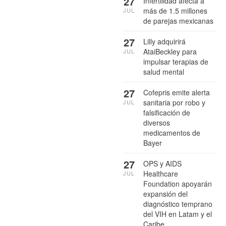
27
Infertilidad afecta a
más de 1.5 millones
JUL
de parejas mexicanas
27
Lilly adquirirá
AtaiBeckley para
JUL
impulsar terapias de
salud mental
27
Cofepris emite alerta
sanitaria por robo y
JUL
falsificación de
diversos
medicamentos de
Bayer
27
OPS y AIDS
Healthcare
JUL
Foundation apoyarán
expansión del
diagnóstico temprano
del VIH en Latam y el
Caribe