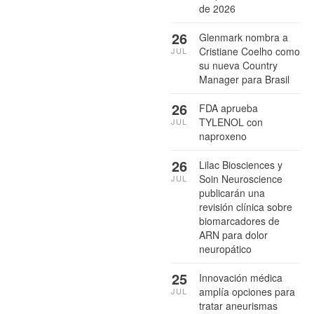
de 2026
26
Glenmark nombra a
Cristiane Coelho como
JUL
su nueva Country
Manager para Brasil
26
FDA aprueba
TYLENOL con
JUL
naproxeno
26
Lilac Biosciences y
Soin Neuroscience
JUL
publicarán una
revisión clínica sobre
biomarcadores de
ARN para dolor
neuropático
25
Innovación médica
amplía opciones para
JUL
tratar aneurismas