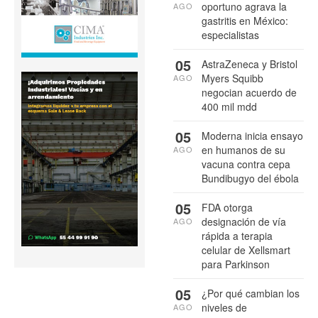
oportuno agrava la
AGO
gastritis en México:
especialistas
05
AstraZeneca y Bristol
Myers Squibb
AGO
negocian acuerdo de
400 mil mdd
05
Moderna inicia ensayo
en humanos de su
AGO
vacuna contra cepa
Bundibugyo del ébola
05
FDA otorga
designación de vía
AGO
rápida a terapia
celular de Xellsmart
para Parkinson
05
¿Por qué cambian los
niveles de
AGO