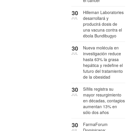
el cáncer
30
Hilleman Laboratories
desarrollará y
JUL
producirá dosis de
una vacuna contra el
ébola Bundibugyo
30
Nueva molécula en
investigación reduce
JUL
hasta 63% la grasa
hepática y redefine el
futuro del tratamiento
de la obesidad
30
Sífilis registra su
mayor resurgimiento
JUL
en décadas, contagios
aumentan 13% en
sólo dos años
30
FarmaForum
Dominicana:
JUL