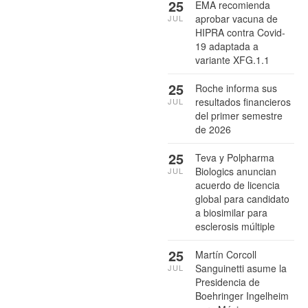
25
EMA recomienda
aprobar vacuna de
JUL
HIPRA contra Covid-
19 adaptada a
variante XFG.1.1
25
Roche informa sus
resultados financieros
JUL
del primer semestre
de 2026
25
Teva y Polpharma
Biologics anuncian
JUL
acuerdo de licencia
global para candidato
a biosimilar para
esclerosis múltiple
25
Martín Corcoll
Sanguinetti asume la
JUL
Presidencia de
Boehringer Ingelheim