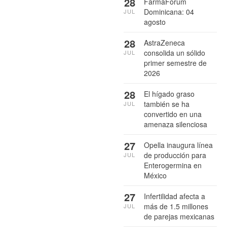
28
FarmaForum
Dominicana: 04
JUL
agosto
28
AstraZeneca
consolida un sólido
JUL
primer semestre de
2026
28
El hígado graso
también se ha
JUL
convertido en una
amenaza silenciosa
27
Opella inaugura línea
de producción para
JUL
Enterogermina en
México
27
Infertilidad afecta a
más de 1.5 millones
JUL
de parejas mexicanas