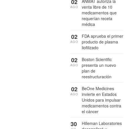
02
ANMAT autoriza la
venta libre de 10
AGO
medicamentos que
requerían receta
médica
02
FDA aprueba el primer
producto de plasma
AGO
liofilizado
02
Boston Scientific
presenta un nuevo
AGO
plan de
reestructuración
02
BeOne Medicines
invierte en Estados
AGO
Unidos para impulsar
medicamentos contra
el cáncer
30
Hilleman Laboratories
desarrollará y
JUL