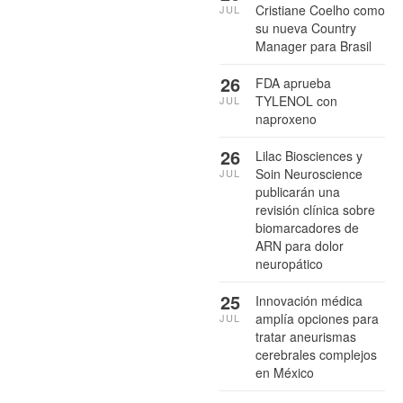
Cristiane Coelho como
JUL
su nueva Country
Manager para Brasil
26
FDA aprueba
TYLENOL con
JUL
naproxeno
26
Lilac Biosciences y
Soin Neuroscience
JUL
publicarán una
revisión clínica sobre
biomarcadores de
ARN para dolor
neuropático
25
Innovación médica
amplía opciones para
JUL
tratar aneurismas
cerebrales complejos
en México