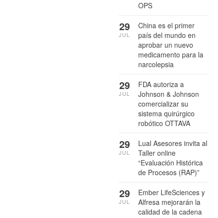
OPS
29
China es el primer
país del mundo en
JUL
aprobar un nuevo
medicamento para la
narcolepsia
29
FDA autoriza a
Johnson & Johnson
JUL
comercializar su
sistema quirúrgico
robótico OTTAVA
29
Lual Asesores invita al
Taller online
JUL
“Evaluación Histórica
de Procesos (RAP)”
29
Ember LifeSciences y
Alfresa mejorarán la
JUL
calidad de la cadena