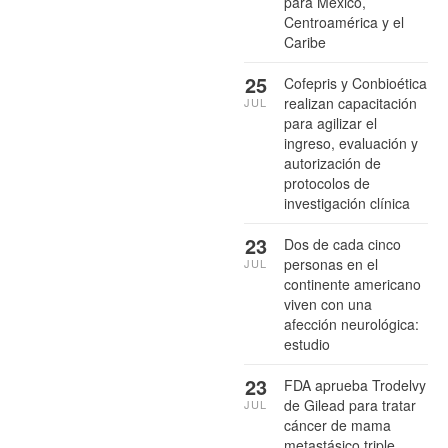
para México,
Centroamérica y el
Caribe
25
Cofepris y Conbioética
realizan capacitación
JUL
para agilizar el
ingreso, evaluación y
autorización de
protocolos de
investigación clínica
23
Dos de cada cinco
personas en el
JUL
continente americano
viven con una
afección neurológica:
estudio
23
FDA aprueba Trodelvy
de Gilead para tratar
JUL
cáncer de mama
metastásico triple