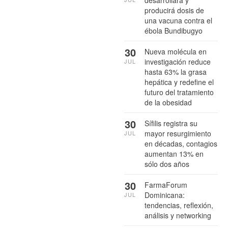
producirá dosis de
una vacuna contra el
ébola Bundibugyo
30
Nueva molécula en
investigación reduce
JUL
hasta 63% la grasa
hepática y redefine el
futuro del tratamiento
de la obesidad
30
Sífilis registra su
mayor resurgimiento
JUL
en décadas, contagios
aumentan 13% en
sólo dos años
30
FarmaForum
Dominicana:
JUL
tendencias, reflexión,
análisis y networking