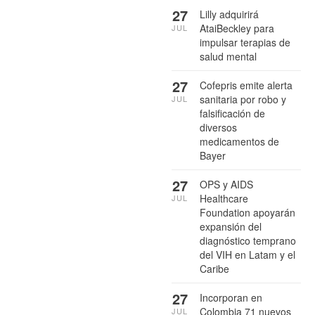
27
Lilly adquirirá
AtaiBeckley para
JUL
impulsar terapias de
salud mental
27
Cofepris emite alerta
sanitaria por robo y
JUL
falsificación de
diversos
medicamentos de
Bayer
27
OPS y AIDS
Healthcare
JUL
Foundation apoyarán
expansión del
diagnóstico temprano
del VIH en Latam y el
Caribe
27
Incorporan en
Colombia 71 nuevos
JUL