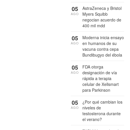
05
AstraZeneca y Bristol
Myers Squibb
AGO
negocian acuerdo de
400 mil mdd
05
Moderna inicia ensayo
en humanos de su
AGO
vacuna contra cepa
Bundibugyo del ébola
05
FDA otorga
designación de vía
AGO
rápida a terapia
celular de Xellsmart
para Parkinson
05
¿Por qué cambian los
niveles de
AGO
testosterona durante
el verano?