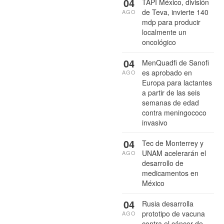
04
TAPI México, división
de Teva, invierte 140
AGO
mdp para producir
localmente un
oncológico
04
MenQuadfi de Sanofi
es aprobado en
AGO
Europa para lactantes
a partir de las seis
semanas de edad
contra meningococo
invasivo
04
Tec de Monterrey y
UNAM acelerarán el
AGO
desarrollo de
medicamentos en
México
04
Rusia desarrolla
prototipo de vacuna
AGO
contra el cáncer de