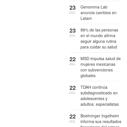
23
Genomma Lab
anuncia cambios en
JUL
Latam
23
88% de las personas
en el mundo afirma
JUL
seguir alguna rutina
para cuidar su salud
22
MSD impulsa salud de
mujeres mexicanas
JUL
con subvenciones
globales
22
TDAH continúa
subdiagnosticado en
JUL
adolescentes y
adultos: especialistas
22
Boehringer Ingelheim
informa sus resultados
JUL
financieros del primer