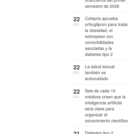
semestre de 2026
22
Cofepris aprueba
orforglipron para tratar
JUL
la obesidad, el
sobrepeso con
comorbilidades
asociadas y la
diabetes tipo 2
22
La salud sexual
también es
JUL
autocuidado
22
Seis de cada 10
médicos creen que la
JUL
inteligencia artificial
será clave para
organizar el
conocimiento científico
21
Diabetes tipo 2,