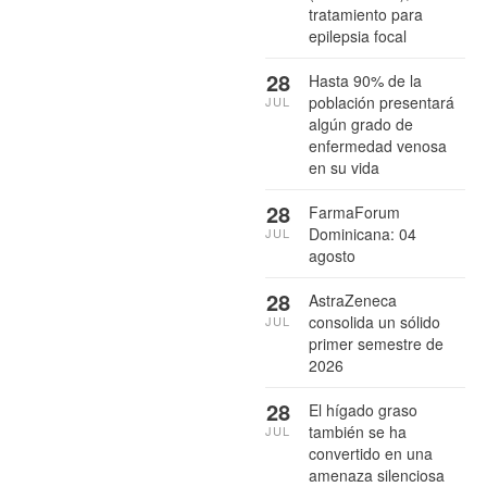
tratamiento para
epilepsia focal
28
Hasta 90% de la
población presentará
JUL
algún grado de
enfermedad venosa
en su vida
28
FarmaForum
Dominicana: 04
JUL
agosto
28
AstraZeneca
consolida un sólido
JUL
primer semestre de
2026
28
El hígado graso
también se ha
JUL
convertido en una
amenaza silenciosa