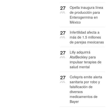
27
Opella inaugura línea
de producción para
JUL
Enterogermina en
México
27
Infertilidad afecta a
más de 1.5 millones
JUL
de parejas mexicanas
27
Lilly adquirirá
AtaiBeckley para
JUL
impulsar terapias de
salud mental
27
Cofepris emite alerta
sanitaria por robo y
JUL
falsificación de
diversos
medicamentos de
Bayer