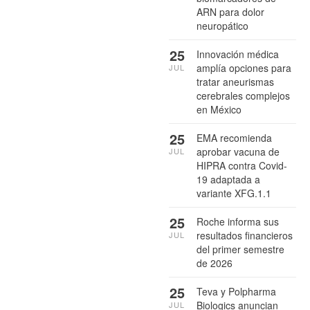
ARN para dolor
neuropático
25
Innovación médica
amplía opciones para
JUL
tratar aneurismas
cerebrales complejos
en México
25
EMA recomienda
aprobar vacuna de
JUL
HIPRA contra Covid-
19 adaptada a
variante XFG.1.1
25
Roche informa sus
resultados financieros
JUL
del primer semestre
de 2026
25
Teva y Polpharma
Biologics anuncian
JUL