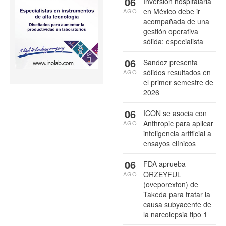
06
Inversión hospitalaria
en México debe ir
AGO
acompañada de una
gestión operativa
sólida: especialista
06
Sandoz presenta
sólidos resultados en
AGO
el primer semestre de
2026
06
ICON se asocia con
Anthropic para aplicar
AGO
inteligencia artificial a
ensayos clínicos
06
FDA aprueba
ORZEYFUL
AGO
(oveporexton) de
Takeda para tratar la
causa subyacente de
la narcolepsia tipo 1