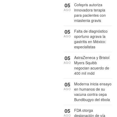
05
Cofepris autoriza
innovadora terapia
AGO
para pacientes con
miastenia gravis
05
Falta de diagnóstico
oportuno agrava la
AGO
gastritis en México:
especialistas
05
AstraZeneca y Bristol
Myers Squibb
AGO
negocian acuerdo de
400 mil mdd
05
Moderna inicia ensayo
en humanos de su
AGO
vacuna contra cepa
Bundibugyo del ébola
05
FDA otorga
designación de vía
AGO