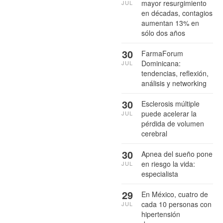
mayor resurgimiento
JUL
en décadas, contagios
aumentan 13% en
sólo dos años
30
FarmaForum
Dominicana:
JUL
tendencias, reflexión,
análisis y networking
30
Esclerosis múltiple
puede acelerar la
JUL
pérdida de volumen
cerebral
30
Apnea del sueño pone
en riesgo la vida:
JUL
especialista
29
En México, cuatro de
cada 10 personas con
JUL
hipertensión