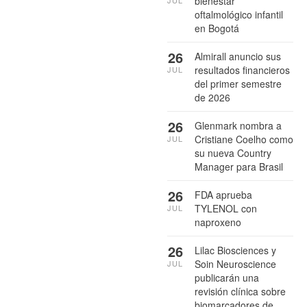
bienestar
oftalmológico infantil
en Bogotá
26
Almirall anuncio sus
resultados financieros
JUL
del primer semestre
de 2026
26
Glenmark nombra a
Cristiane Coelho como
JUL
su nueva Country
Manager para Brasil
26
FDA aprueba
TYLENOL con
JUL
naproxeno
26
Lilac Biosciences y
Soin Neuroscience
JUL
publicarán una
revisión clínica sobre
biomarcadores de