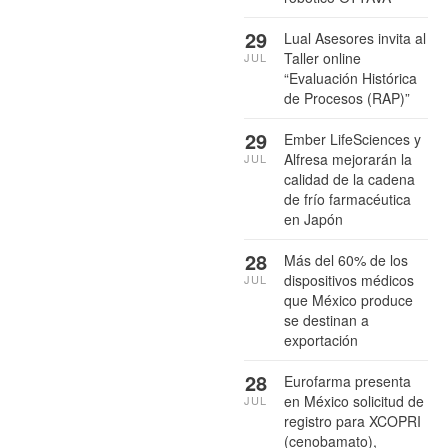
29
Lual Asesores invita al
Taller online
JUL
“Evaluación Histórica
de Procesos (RAP)”
29
Ember LifeSciences y
Alfresa mejorarán la
JUL
calidad de la cadena
de frío farmacéutica
en Japón
28
Más del 60% de los
dispositivos médicos
JUL
que México produce
se destinan a
exportación
28
Eurofarma presenta
en México solicitud de
JUL
registro para XCOPRI
(cenobamato),