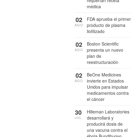
requerían receta
médica
02
FDA aprueba el primer
producto de plasma
AGO
liofilizado
02
Boston Scientific
presenta un nuevo
AGO
plan de
reestructuración
02
BeOne Medicines
invierte en Estados
AGO
Unidos para impulsar
medicamentos contra
el cáncer
30
Hilleman Laboratories
desarrollará y
JUL
producirá dosis de
una vacuna contra el
ébola Bundibugyo