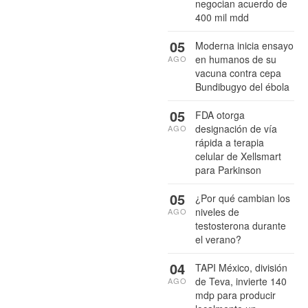
negocian acuerdo de
400 mil mdd
05
Moderna inicia ensayo
en humanos de su
AGO
vacuna contra cepa
Bundibugyo del ébola
05
FDA otorga
designación de vía
AGO
rápida a terapia
celular de Xellsmart
para Parkinson
05
¿Por qué cambian los
niveles de
AGO
testosterona durante
el verano?
04
TAPI México, división
de Teva, invierte 140
AGO
mdp para producir