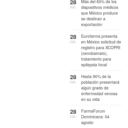
28
Más del 60% de los
dispositivos médicos
JUL
que México produce
se destinan a
exportación
28
Eurofarma presenta
en México solicitud de
JUL
registro para XCOPRI
(cenobamato),
tratamiento para
epilepsia focal
28
Hasta 90% de la
población presentará
JUL
algún grado de
enfermedad venosa
en su vida
28
FarmaForum
Dominicana: 04
JUL
agosto