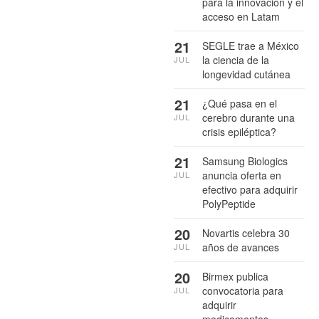
para la innovación y el
acceso en Latam
21
SEGLE trae a México
la ciencia de la
JUL
longevidad cutánea
21
¿Qué pasa en el
cerebro durante una
JUL
crisis epiléptica?
21
Samsung Biologics
anuncia oferta en
JUL
efectivo para adquirir
PolyPeptide
20
Novartis celebra 30
años de avances
JUL
20
Birmex publica
convocatoria para
JUL
adquirir