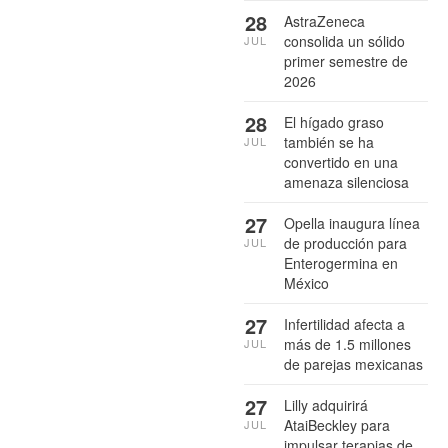
28
AstraZeneca
consolida un sólido
JUL
primer semestre de
2026
28
El hígado graso
también se ha
JUL
convertido en una
amenaza silenciosa
27
Opella inaugura línea
de producción para
JUL
Enterogermina en
México
27
Infertilidad afecta a
más de 1.5 millones
JUL
de parejas mexicanas
27
Lilly adquirirá
AtaiBeckley para
JUL
impulsar terapias de