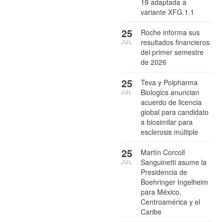
19 adaptada a
variante XFG.1.1
25
Roche informa sus
resultados financieros
JUL
del primer semestre
de 2026
25
Teva y Polpharma
Biologics anuncian
JUL
acuerdo de licencia
global para candidato
a biosimilar para
esclerosis múltiple
25
Martín Corcoll
Sanguinetti asume la
JUL
Presidencia de
Boehringer Ingelheim
para México,
Centroamérica y el
Caribe