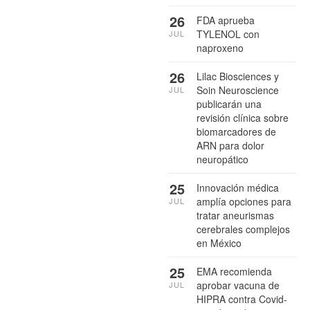
26
FDA aprueba
TYLENOL con
JUL
naproxeno
26
Lilac Biosciences y
Soin Neuroscience
JUL
publicarán una
revisión clínica sobre
biomarcadores de
ARN para dolor
neuropático
25
Innovación médica
amplía opciones para
JUL
tratar aneurismas
cerebrales complejos
en México
25
EMA recomienda
aprobar vacuna de
JUL
HIPRA contra Covid-