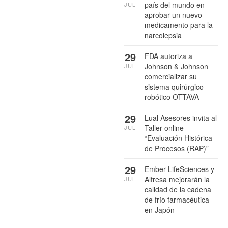
país del mundo en
JUL
aprobar un nuevo
medicamento para la
narcolepsia
29
FDA autoriza a
Johnson & Johnson
JUL
comercializar su
sistema quirúrgico
robótico OTTAVA
29
Lual Asesores invita al
Taller online
JUL
“Evaluación Histórica
de Procesos (RAP)”
29
Ember LifeSciences y
Alfresa mejorarán la
JUL
calidad de la cadena
de frío farmacéutica
en Japón