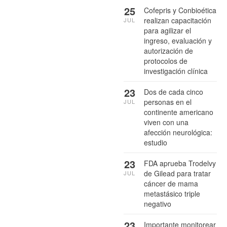
25
Cofepris y Conbioética
realizan capacitación
JUL
para agilizar el
ingreso, evaluación y
autorización de
protocolos de
investigación clínica
23
Dos de cada cinco
personas en el
JUL
continente americano
viven con una
afección neurológica:
estudio
23
FDA aprueba Trodelvy
de Gilead para tratar
JUL
cáncer de mama
metastásico triple
negativo
23
Importante monitorear