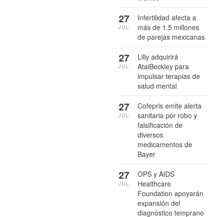
27
Infertilidad afecta a
más de 1.5 millones
JUL
de parejas mexicanas
27
Lilly adquirirá
AtaiBeckley para
JUL
impulsar terapias de
salud mental
27
Cofepris emite alerta
sanitaria por robo y
JUL
falsificación de
diversos
medicamentos de
Bayer
27
OPS y AIDS
Healthcare
JUL
Foundation apoyarán
expansión del
diagnóstico temprano