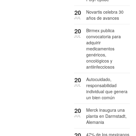
20
Novartis celebra 30
años de avances
JUL
20
Birmex publica
convocatoria para
JUL
adquirir
medicamentos
genéricos,
oncológicos y
antiinfecciosos
20
Autocuidado,
responsabilidad
JUL
individual que genera
un bien común
20
Merck inaugura una
planta en Darmstadt,
JUL
Alemania
20
47% de los mexicanos