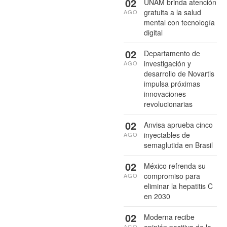
02
UNAM brinda atención
gratuita a la salud
AGO
mental con tecnología
digital
02
Departamento de
investigación y
AGO
desarrollo de Novartis
impulsa próximas
innovaciones
revolucionarias
02
Anvisa aprueba cinco
inyectables de
AGO
semaglutida en Brasil
02
México refrenda su
compromiso para
AGO
eliminar la hepatitis C
en 2030
02
Moderna recibe
opinión positiva de la
AGO