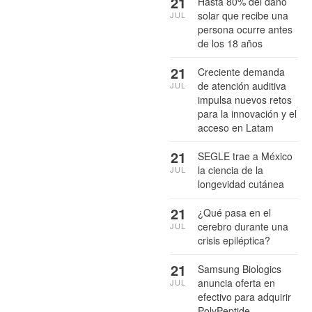
21
Hasta 80% del daño
solar que recibe una
JUL
persona ocurre antes
de los 18 años
21
Creciente demanda
de atención auditiva
JUL
impulsa nuevos retos
para la innovación y el
acceso en Latam
21
SEGLE trae a México
la ciencia de la
JUL
longevidad cutánea
21
¿Qué pasa en el
cerebro durante una
JUL
crisis epiléptica?
21
Samsung Biologics
anuncia oferta en
JUL
efectivo para adquirir
PolyPeptide