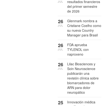
resultados financieros
JUL
del primer semestre
de 2026
26
Glenmark nombra a
Cristiane Coelho como
JUL
su nueva Country
Manager para Brasil
26
FDA aprueba
TYLENOL con
JUL
naproxeno
26
Lilac Biosciences y
Soin Neuroscience
JUL
publicarán una
revisión clínica sobre
biomarcadores de
ARN para dolor
neuropático
25
Innovación médica