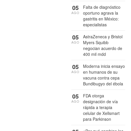
05
Falta de diagnóstico
oportuno agrava la
AGO
gastritis en México:
especialistas
05
AstraZeneca y Bristol
Myers Squibb
AGO
negocian acuerdo de
400 mil mdd
05
Moderna inicia ensayo
en humanos de su
AGO
vacuna contra cepa
Bundibugyo del ébola
05
FDA otorga
designación de vía
AGO
rápida a terapia
celular de Xellsmart
para Parkinson
¿Por qué cambian los