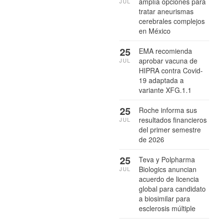
amplía opciones para
JUL
tratar aneurismas
cerebrales complejos
en México
25
EMA recomienda
aprobar vacuna de
JUL
HIPRA contra Covid-
19 adaptada a
variante XFG.1.1
25
Roche informa sus
resultados financieros
JUL
del primer semestre
de 2026
25
Teva y Polpharma
Biologics anuncian
JUL
acuerdo de licencia
global para candidato
a biosimilar para
esclerosis múltiple