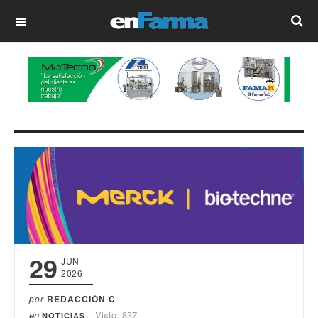
OFF CANVAS
29
JUN
2026
por
REDACCIÓN C
en
Visto: 837
NOTICIAS