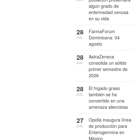
algún grado de
enfermedad venosa
en su vida
28
FarmaForum
Dominicana: 04
JUL
agosto
28
AstraZeneca
consolida un sólido
JUL
primer semestre de
2026
28
El hígado graso
también se ha
JUL
convertido en una
amenaza silenciosa
27
Opella inaugura línea
de producción para
JUL
Enterogermina en
México