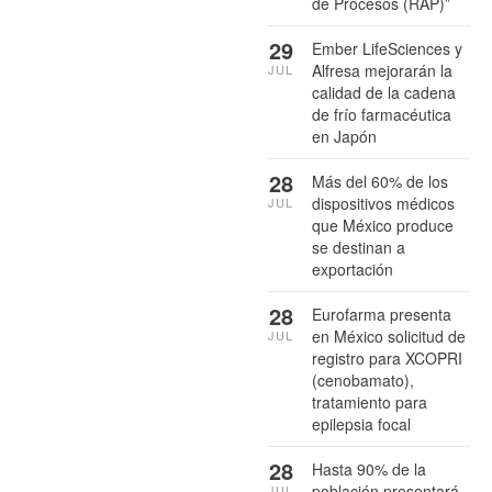
de Procesos (RAP)”
29
Ember LifeSciences y
Alfresa mejorarán la
JUL
calidad de la cadena
de frío farmacéutica
en Japón
28
Más del 60% de los
dispositivos médicos
JUL
que México produce
se destinan a
exportación
28
Eurofarma presenta
en México solicitud de
JUL
registro para XCOPRI
(cenobamato),
tratamiento para
epilepsia focal
28
Hasta 90% de la
población presentará
JUL