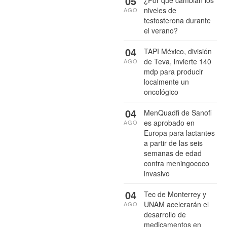
05
niveles de
AGO
testosterona durante
el verano?
04
TAPI México, división
de Teva, invierte 140
AGO
mdp para producir
localmente un
oncológico
04
MenQuadfi de Sanofi
es aprobado en
AGO
Europa para lactantes
a partir de las seis
semanas de edad
contra meningococo
invasivo
04
Tec de Monterrey y
UNAM acelerarán el
AGO
desarrollo de
medicamentos en