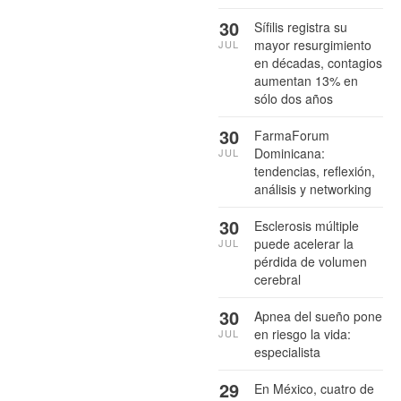
30
Sífilis registra su
mayor resurgimiento
JUL
en décadas, contagios
aumentan 13% en
sólo dos años
30
FarmaForum
Dominicana:
JUL
tendencias, reflexión,
análisis y networking
30
Esclerosis múltiple
puede acelerar la
JUL
pérdida de volumen
cerebral
30
Apnea del sueño pone
en riesgo la vida:
JUL
especialista
29
En México, cuatro de