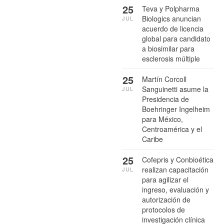
25
Teva y Polpharma
Biologics anuncian
JUL
acuerdo de licencia
global para candidato
a biosimilar para
esclerosis múltiple
25
Martín Corcoll
Sanguinetti asume la
JUL
Presidencia de
Boehringer Ingelheim
para México,
Centroamérica y el
Caribe
25
Cofepris y Conbioética
realizan capacitación
JUL
para agilizar el
ingreso, evaluación y
autorización de
protocolos de
investigación clínica