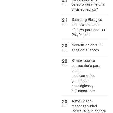
cerebro durante una
JUL
crisis epiléptica?
21
Samsung Biologics
anuncia oferta en
JUL
efectivo para adquirir
PolyPeptide
20
Novartis celebra 30
años de avances
JUL
20
Birmex publica
convocatoria para
JUL
adquirir
medicamentos
genéricos,
oncológicos y
antiinfecciosos
20
Autocuidado,
responsabilidad
JUL
individual que genera