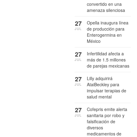
convertido en una
amenaza silenciosa
27
Opella inaugura línea
de producción para
JUL
Enterogermina en
México
27
Infertilidad afecta a
más de 1.5 millones
JUL
de parejas mexicanas
27
Lilly adquirirá
AtaiBeckley para
JUL
impulsar terapias de
salud mental
27
Cofepris emite alerta
sanitaria por robo y
JUL
falsificación de
diversos
medicamentos de