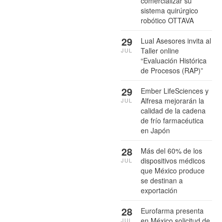
comercializar su
sistema quirúrgico
robótico OTTAVA
29
Lual Asesores invita al
Taller online
JUL
“Evaluación Histórica
de Procesos (RAP)”
29
Ember LifeSciences y
Alfresa mejorarán la
JUL
calidad de la cadena
de frío farmacéutica
en Japón
28
Más del 60% de los
dispositivos médicos
JUL
que México produce
se destinan a
exportación
28
Eurofarma presenta
en México solicitud de
JUL