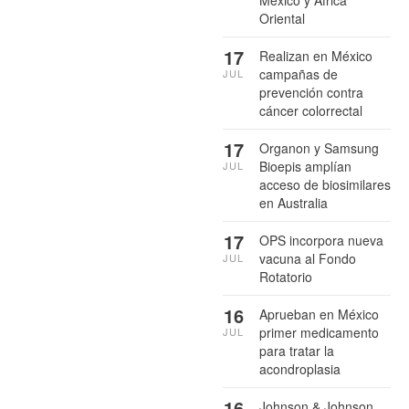
Oriental
17
Realizan en México
campañas de
JUL
prevención contra
cáncer colorrectal
17
Organon y Samsung
Bioepis amplían
JUL
acceso de biosimilares
en Australia
17
OPS incorpora nueva
vacuna al Fondo
JUL
Rotatorio
16
Aprueban en México
primer medicamento
JUL
para tratar la
acondroplasia
16
Johnson & Johnson