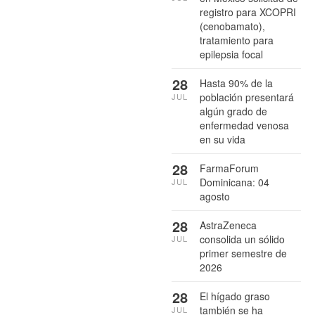
registro para XCOPRI
(cenobamato),
tratamiento para
epilepsia focal
28
Hasta 90% de la
población presentará
JUL
algún grado de
enfermedad venosa
en su vida
28
FarmaForum
Dominicana: 04
JUL
agosto
28
AstraZeneca
consolida un sólido
JUL
primer semestre de
2026
28
El hígado graso
también se ha
JUL