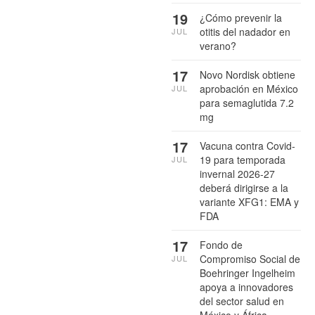
19
¿Cómo prevenir la
otitis del nadador en
JUL
verano?
17
Novo Nordisk obtiene
aprobación en México
JUL
para semaglutida 7.2
mg
17
Vacuna contra Covid-
19 para temporada
JUL
invernal 2026-27
deberá dirigirse a la
variante XFG1: EMA y
FDA
17
Fondo de
Compromiso Social de
JUL
Boehringer Ingelheim
apoya a innovadores
del sector salud en
México y África