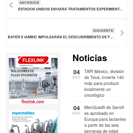
ANTERIOR
ESTADOS UNIDOS ENVIARÁ TRATAMIENTOS EXPERIMENTALES CONTRA ÉBOLA AL CONGO Y A UGANDA
SIGUIENTE
BAYER E IAMBIC IMPULSARÁN EL DESCUBRIMIENTO DE FÁRMACOS CON INTELIGENCIA ARTIFICIAL
Noticias
04
TAPI México, división
de Teva, invierte 140
AGO
mdp para producir
localmente un
oncológico
04
MenQuadfi de Sanofi
es aprobado en
AGO
Europa para lactantes
a partir de las seis
semanas de edad