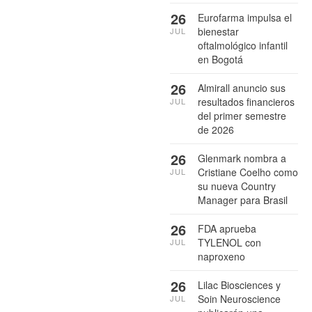
26
Eurofarma impulsa el
bienestar
JUL
oftalmológico infantil
en Bogotá
26
Almirall anuncio sus
resultados financieros
JUL
del primer semestre
de 2026
26
Glenmark nombra a
Cristiane Coelho como
JUL
su nueva Country
Manager para Brasil
26
FDA aprueba
TYLENOL con
JUL
naproxeno
26
Lilac Biosciences y
Soin Neuroscience
JUL