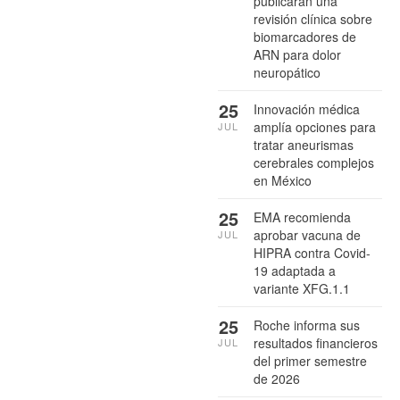
publicarán una
revisión clínica sobre
biomarcadores de
ARN para dolor
neuropático
25
Innovación médica
amplía opciones para
JUL
tratar aneurismas
cerebrales complejos
en México
25
EMA recomienda
aprobar vacuna de
JUL
HIPRA contra Covid-
19 adaptada a
variante XFG.1.1
25
Roche informa sus
resultados financieros
JUL
del primer semestre
de 2026