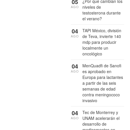
05
¿Por qué cambian los
niveles de
AGO
testosterona durante
el verano?
04
TAPI México, división
de Teva, invierte 140
AGO
mdp para producir
localmente un
oncológico
04
MenQuadfi de Sanofi
es aprobado en
AGO
Europa para lactantes
a partir de las seis
semanas de edad
contra meningococo
invasivo
04
Tec de Monterrey y
UNAM acelerarán el
AGO
desarrollo de
medicamentos en