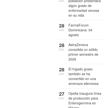
población presentará
JUL
algún grado de
enfermedad venosa
en su vida
28
FarmaForum
Dominicana: 04
JUL
agosto
28
AstraZeneca
consolida un sólido
JUL
primer semestre de
2026
28
El hígado graso
también se ha
JUL
convertido en una
amenaza silenciosa
27
Opella inaugura línea
de producción para
JUL
Enterogermina en
México