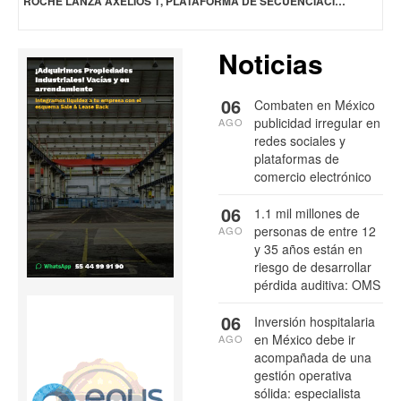
ROCHE LANZA AXELIOS 1, PLATAFORMA DE SECUENCIACIÓN DE PRÓXIMA GENERACIÓN TRANSFORMADORA
Noticias
06
Combaten en México
publicidad irregular en
AGO
redes sociales y
plataformas de
comercio electrónico
06
1.1 mil millones de
personas de entre 12
AGO
y 35 años están en
riesgo de desarrollar
pérdida auditiva: OMS
06
Inversión hospitalaria
en México debe ir
AGO
acompañada de una
gestión operativa
sólida: especialista