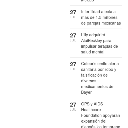
27
Infertilidad afecta a
más de 1.5 millones
JUL
de parejas mexicanas
27
Lilly adquirirá
AtaiBeckley para
JUL
impulsar terapias de
salud mental
27
Cofepris emite alerta
sanitaria por robo y
JUL
falsificación de
diversos
medicamentos de
Bayer
27
OPS y AIDS
Healthcare
JUL
Foundation apoyarán
expansión del
diagnóstico temprano