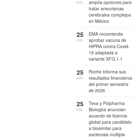
amplía opciones para
JUL
tratar aneurismas
cerebrales complejos
en México
25
EMA recomienda
aprobar vacuna de
JUL
HIPRA contra Covid-
19 adaptada a
variante XFG.1.1
25
Roche informa sus
resultados financieros
JUL
del primer semestre
de 2026
25
Teva y Polpharma
Biologics anuncian
JUL
acuerdo de licencia
global para candidato
a biosimilar para
esclerosis múltiple