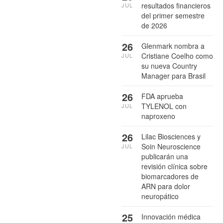
resultados financieros
JUL
del primer semestre
de 2026
26
Glenmark nombra a
Cristiane Coelho como
JUL
su nueva Country
Manager para Brasil
26
FDA aprueba
TYLENOL con
JUL
naproxeno
26
Lilac Biosciences y
Soin Neuroscience
JUL
publicarán una
revisión clínica sobre
biomarcadores de
ARN para dolor
neuropático
25
Innovación médica