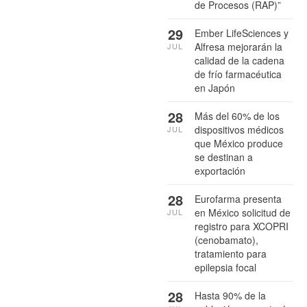
de Procesos (RAP)”
29
Ember LifeSciences y
Alfresa mejorarán la
JUL
calidad de la cadena
de frío farmacéutica
en Japón
28
Más del 60% de los
dispositivos médicos
JUL
que México produce
se destinan a
exportación
28
Eurofarma presenta
en México solicitud de
JUL
registro para XCOPRI
(cenobamato),
tratamiento para
epilepsia focal
28
Hasta 90% de la