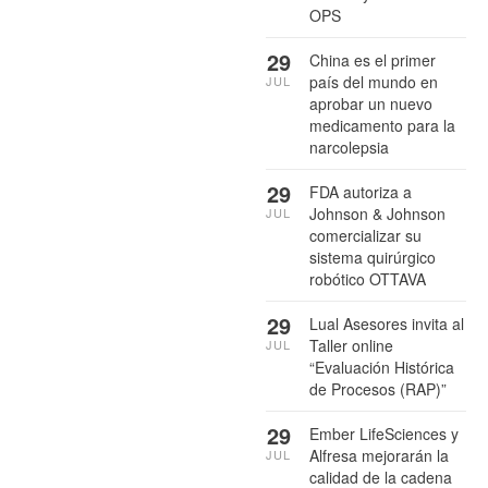
OPS
29
China es el primer
país del mundo en
JUL
aprobar un nuevo
medicamento para la
narcolepsia
29
FDA autoriza a
Johnson & Johnson
JUL
comercializar su
sistema quirúrgico
robótico OTTAVA
29
Lual Asesores invita al
Taller online
JUL
“Evaluación Histórica
de Procesos (RAP)”
29
Ember LifeSciences y
Alfresa mejorarán la
JUL
calidad de la cadena