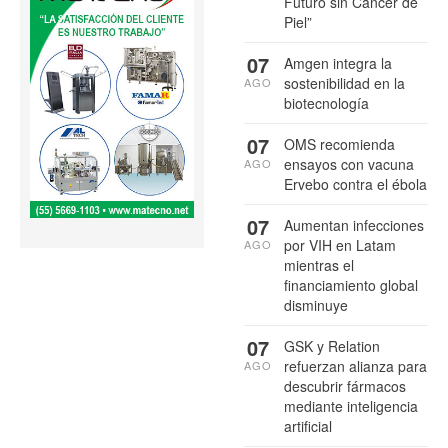
Futuro sin Cáncer de
Piel”
07
Amgen integra la
sostenibilidad en la
AGO
biotecnología
07
OMS recomienda
ensayos con vacuna
AGO
Ervebo contra el ébola
07
Aumentan infecciones
por VIH en Latam
AGO
mientras el
financiamiento global
disminuye
07
GSK y Relation
refuerzan alianza para
AGO
descubrir fármacos
mediante inteligencia
artificial