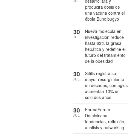
desarrollará y
JUL
producirá dosis de
una vacuna contra el
ébola Bundibugyo
30
Nueva molécula en
investigación reduce
JUL
hasta 63% la grasa
hepática y redefine el
futuro del tratamiento
de la obesidad
30
Sífilis registra su
mayor resurgimiento
JUL
en décadas, contagios
aumentan 13% en
sólo dos años
30
FarmaForum
Dominicana:
JUL
tendencias, reflexión,
análisis y networking