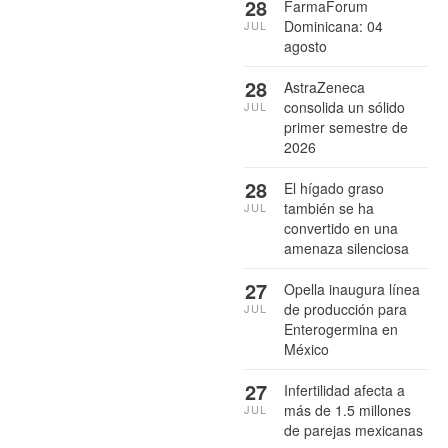
28
FarmaForum
Dominicana: 04
JUL
agosto
28
AstraZeneca
consolida un sólido
JUL
primer semestre de
2026
28
El hígado graso
también se ha
JUL
convertido en una
amenaza silenciosa
27
Opella inaugura línea
de producción para
JUL
Enterogermina en
México
27
Infertilidad afecta a
más de 1.5 millones
JUL
de parejas mexicanas