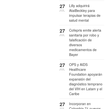
27
Lilly adquirirá
AtaiBeckley para
JUL
impulsar terapias de
salud mental
27
Cofepris emite alerta
sanitaria por robo y
JUL
falsificación de
diversos
medicamentos de
Bayer
27
OPS y AIDS
Healthcare
JUL
Foundation apoyarán
expansión del
diagnóstico temprano
del VIH en Latam y el
Caribe
27
Incorporan en
Colombia 71 nuevos
JUL