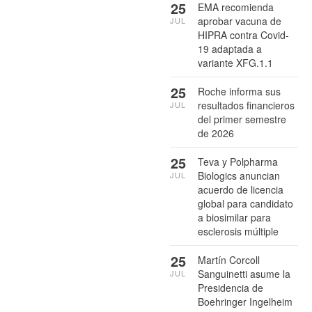
25
EMA recomienda
aprobar vacuna de
JUL
HIPRA contra Covid-
19 adaptada a
variante XFG.1.1
25
Roche informa sus
resultados financieros
JUL
del primer semestre
de 2026
25
Teva y Polpharma
Biologics anuncian
JUL
acuerdo de licencia
global para candidato
a biosimilar para
esclerosis múltiple
25
Martín Corcoll
Sanguinetti asume la
JUL
Presidencia de
Boehringer Ingelheim