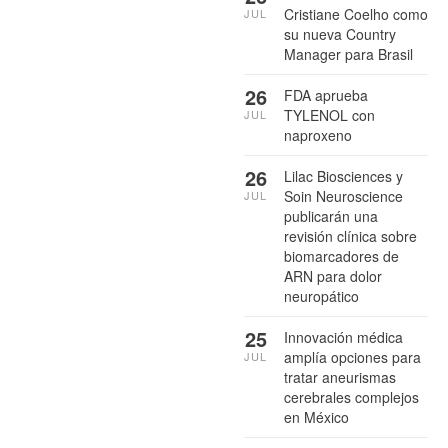
Cristiane Coelho como
JUL
su nueva Country
Manager para Brasil
26
FDA aprueba
TYLENOL con
JUL
naproxeno
26
Lilac Biosciences y
Soin Neuroscience
JUL
publicarán una
revisión clínica sobre
biomarcadores de
ARN para dolor
neuropático
25
Innovación médica
amplía opciones para
JUL
tratar aneurismas
cerebrales complejos
en México