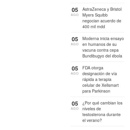
05
AstraZeneca y Bristol
Myers Squibb
AGO
negocian acuerdo de
400 mil mdd
05
Moderna inicia ensayo
en humanos de su
AGO
vacuna contra cepa
Bundibugyo del ébola
05
FDA otorga
designación de vía
AGO
rápida a terapia
celular de Xellsmart
para Parkinson
05
¿Por qué cambian los
niveles de
AGO
testosterona durante
el verano?