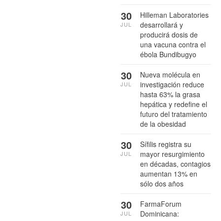
30
Hilleman Laboratories
desarrollará y
JUL
producirá dosis de
una vacuna contra el
ébola Bundibugyo
30
Nueva molécula en
investigación reduce
JUL
hasta 63% la grasa
hepática y redefine el
futuro del tratamiento
de la obesidad
30
Sífilis registra su
mayor resurgimiento
JUL
en décadas, contagios
aumentan 13% en
sólo dos años
30
FarmaForum
Dominicana:
JUL