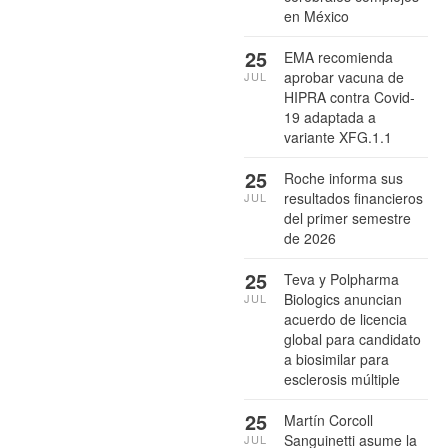
en México
25
EMA recomienda
aprobar vacuna de
JUL
HIPRA contra Covid-
19 adaptada a
variante XFG.1.1
25
Roche informa sus
resultados financieros
JUL
del primer semestre
de 2026
25
Teva y Polpharma
Biologics anuncian
JUL
acuerdo de licencia
global para candidato
a biosimilar para
esclerosis múltiple
25
Martín Corcoll
Sanguinetti asume la
JUL