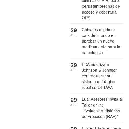
eliminar el VIH, pero
persisten brechas de
acceso y cobertura:
OPS
29
China es el primer
país del mundo en
JUL
aprobar un nuevo
medicamento para la
narcolepsia
29
FDA autoriza a
Johnson & Johnson
JUL
comercializar su
sistema quirúrgico
robótico OTTAVA
29
Lual Asesores invita al
Taller online
JUL
“Evaluación Histórica
de Procesos (RAP)”
29
Ember LifeSciences y