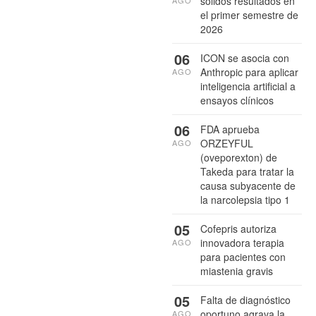
sólidos resultados en
el primer semestre de
2026
06
ICON se asocia con
Anthropic para aplicar
AGO
inteligencia artificial a
ensayos clínicos
06
FDA aprueba
ORZEYFUL
AGO
(oveporexton) de
Takeda para tratar la
causa subyacente de
la narcolepsia tipo 1
05
Cofepris autoriza
innovadora terapia
AGO
para pacientes con
miastenia gravis
05
Falta de diagnóstico
oportuno agrava la
AGO