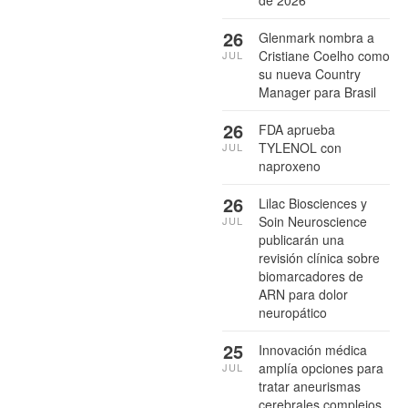
26
Glenmark nombra a
Cristiane Coelho como
JUL
su nueva Country
Manager para Brasil
26
FDA aprueba
TYLENOL con
JUL
naproxeno
26
Lilac Biosciences y
Soin Neuroscience
JUL
publicarán una
revisión clínica sobre
biomarcadores de
ARN para dolor
neuropático
25
Innovación médica
amplía opciones para
JUL
tratar aneurismas
cerebrales complejos