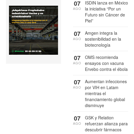
07
ISDIN lanza en México
la iniciativa “Por un
AGO
Futuro sin Cáncer de
Piel”
07
Amgen integra la
sostenibilidad en la
AGO
biotecnología
07
OMS recomienda
ensayos con vacuna
AGO
Ervebo contra el ébola
07
Aumentan infecciones
por VIH en Latam
AGO
mientras el
financiamiento global
disminuye
07
GSK y Relation
refuerzan alianza para
AGO
descubrir fármacos