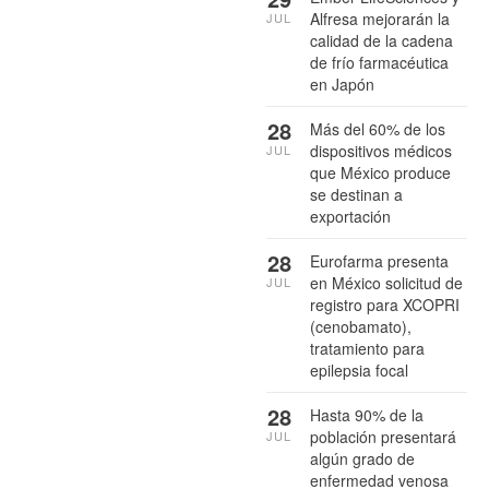
Alfresa mejorarán la
JUL
calidad de la cadena
de frío farmacéutica
en Japón
28
Más del 60% de los
dispositivos médicos
JUL
que México produce
se destinan a
exportación
28
Eurofarma presenta
en México solicitud de
JUL
registro para XCOPRI
(cenobamato),
tratamiento para
epilepsia focal
28
Hasta 90% de la
población presentará
JUL
algún grado de
enfermedad venosa