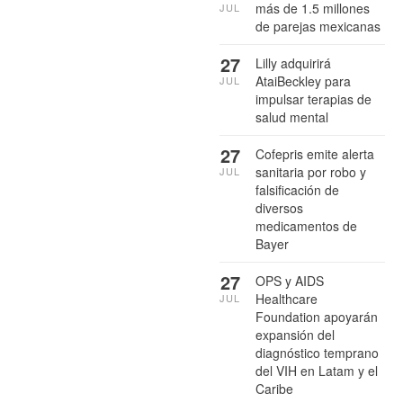
más de 1.5 millones
JUL
de parejas mexicanas
27
Lilly adquirirá
AtaiBeckley para
JUL
impulsar terapias de
salud mental
27
Cofepris emite alerta
sanitaria por robo y
JUL
falsificación de
diversos
medicamentos de
Bayer
27
OPS y AIDS
Healthcare
JUL
Foundation apoyarán
expansión del
diagnóstico temprano
del VIH en Latam y el
Caribe