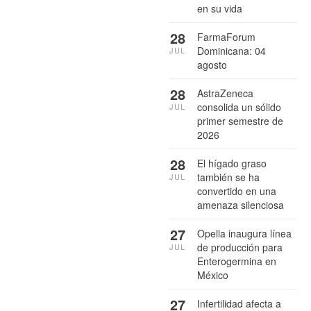
en su vida
28
FarmaForum
Dominicana: 04
JUL
agosto
28
AstraZeneca
consolida un sólido
JUL
primer semestre de
2026
28
El hígado graso
también se ha
JUL
convertido en una
amenaza silenciosa
27
Opella inaugura línea
de producción para
JUL
Enterogermina en
México
27
Infertilidad afecta a