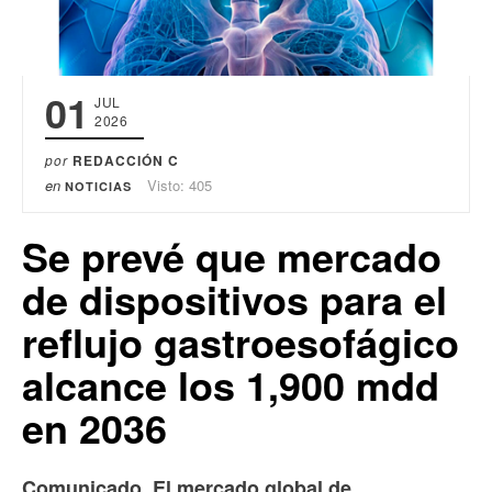
01
JUL
2026
por
REDACCIÓN C
en
Visto: 405
NOTICIAS
Se prevé que mercado
de dispositivos para el
reflujo gastroesofágico
alcance los 1,900 mdd
en 2036
Comunicado. El mercado global de