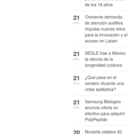
de los 18 años
21
Creciente demanda
de atención auditiva
JUL
impulsa nuevos retos
para la innovación y el
acceso en Latam
21
SEGLE trae a México
la ciencia de la
JUL
longevidad cutánea
21
¿Qué pasa en el
cerebro durante una
JUL
crisis epiléptica?
21
Samsung Biologics
anuncia oferta en
JUL
efectivo para adquirir
PolyPeptide
20
Novartis celebra 30