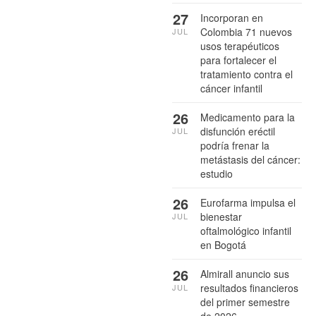
27
Incorporan en
Colombia 71 nuevos
JUL
usos terapéuticos
para fortalecer el
tratamiento contra el
cáncer infantil
26
Medicamento para la
disfunción eréctil
JUL
podría frenar la
metástasis del cáncer:
estudio
26
Eurofarma impulsa el
bienestar
JUL
oftalmológico infantil
en Bogotá
26
Almirall anuncio sus
resultados financieros
JUL
del primer semestre
de 2026