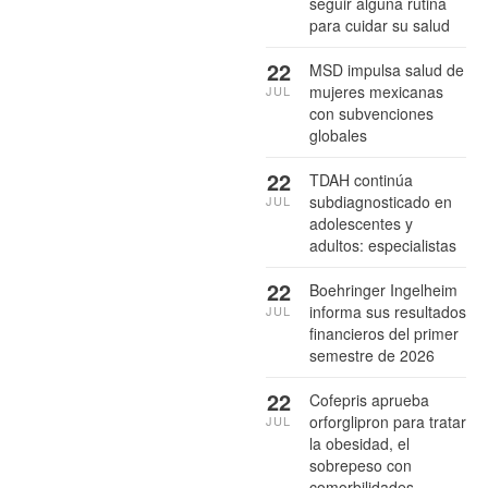
seguir alguna rutina
para cuidar su salud
22
MSD impulsa salud de
mujeres mexicanas
JUL
con subvenciones
globales
22
TDAH continúa
subdiagnosticado en
JUL
adolescentes y
adultos: especialistas
22
Boehringer Ingelheim
informa sus resultados
JUL
financieros del primer
semestre de 2026
22
Cofepris aprueba
orforglipron para tratar
JUL
la obesidad, el
sobrepeso con
comorbilidades