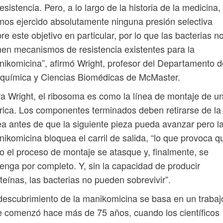
resistencia. Pero, a lo largo de la historia de la medicina,
os ejercido absolutamente ninguna presión selectiva
re este objetivo en particular, por lo que las bacterias n
nen mecanismos de resistencia existentes para la
ikomicina”, afirmó Wright, profesor del Departamento d
química y Ciencias Biomédicas de McMaster.
a Wright, el ribosoma es como la línea de montaje de u
rica. Los componentes terminados deben retirarse de la
ea antes de que la siguiente pieza pueda avanzar pero l
ikomicina bloquea el carril de salida, “lo que provoca q
o el proceso de montaje se atasque y, finalmente, se
enga por completo. Y, sin la capacidad de producir
teínas, las bacterias no pueden sobrevivir”.
descubrimiento de la manikomicina se basa en un trabaj
 comenzó hace más de 75 años, cuando los científicos