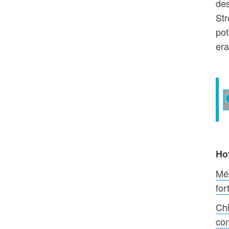
des
Str
pot
era
Ho
Méx
for
Chi
con