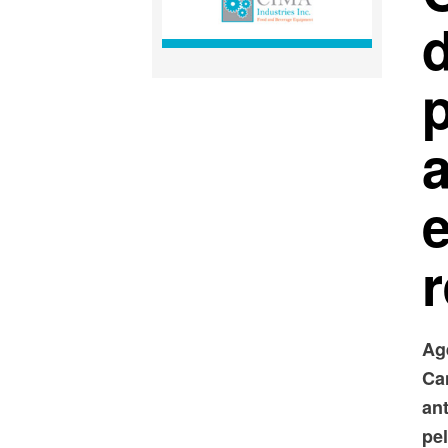
a
e
r
Ag
Ca
an
pe