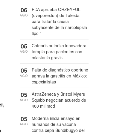
06
FDA aprueba ORZEYFUL
(oveporexton) de Takeda
AGO
para tratar la causa
subyacente de la narcolepsia
tipo 1
05
Cofepris autoriza innovadora
terapia para pacientes con
AGO
miastenia gravis
05
Falta de diagnóstico oportuno
agrava la gastritis en México:
AGO
especialistas
05
AstraZeneca y Bristol Myers
Squibb negocian acuerdo de
AGO
r,
400 mil mdd
05
Moderna inicia ensayo en
humanos de su vacuna
AGO
o
contra cepa Bundibugyo del