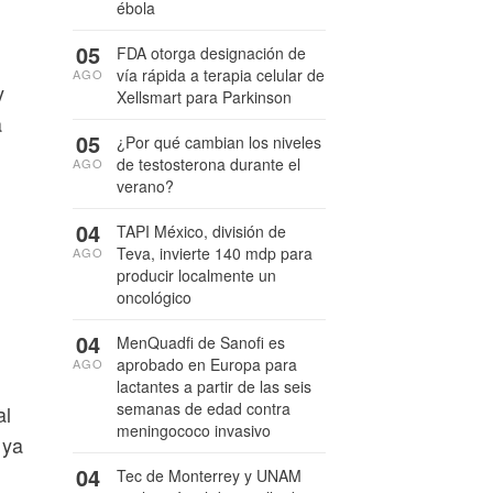
ébola
05
FDA otorga designación de
vía rápida a terapia celular de
AGO
y
Xellsmart para Parkinson
a
05
¿Por qué cambian los niveles
de testosterona durante el
AGO
verano?
04
TAPI México, división de
Teva, invierte 140 mdp para
AGO
producir localmente un
oncológico
04
MenQuadfi de Sanofi es
aprobado en Europa para
AGO
lactantes a partir de las seis
semanas de edad contra
al
meningococo invasivo
 ya
04
Tec de Monterrey y UNAM