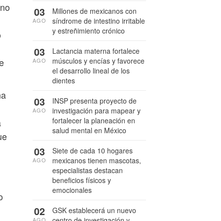
 no
03
Millones de mexicanos con
síndrome de intestino irritable
AGO
y estreñimiento crónico
o
03
Lactancia materna fortalece
músculos y encías y favorece
e
AGO
el desarrollo lineal de los
dientes
na
03
INSP presenta proyecto de
investigación para mapear y
AGO
fortalecer la planeación en
a
salud mental en México
ue
03
Siete de cada 10 hogares
mexicanos tienen mascotas,
AGO
especialistas destacan
beneficios físicos y
emocionales
o
02
GSK establecerá un nuevo
centro de investigación y
AGO