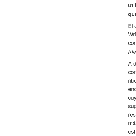
ut
que
El 
Wri
con
Kle
A d
com
rib
enc
cuy
sup
res
más
es