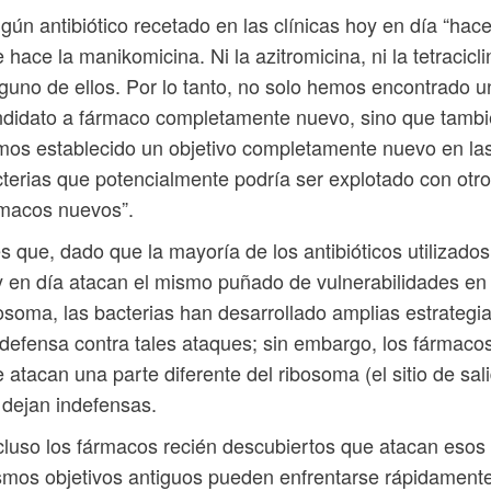
gún antibiótico recetado en las clínicas hoy en día “hace
 hace la manikomicina. Ni la azitromicina, ni la tetracicli
guno de ellos. Por lo tanto, no solo hemos encontrado u
didato a fármaco completamente nuevo, sino que tamb
os establecido un objetivo completamente nuevo en la
terias que potencialmente podría ser explotado con otr
rmacos nuevos”.
s que, dado que la mayoría de los antibióticos utilizados
 en día atacan el mismo puñado de vulnerabilidades en 
osoma, las bacterias han desarrollado amplias estrategi
defensa contra tales ataques; sin embargo, los fármaco
 atacan una parte diferente del ribosoma (el sitio de sal
 dejan indefensas.
cluso los fármacos recién descubiertos que atacan esos
mos objetivos antiguos pueden enfrentarse rápidament