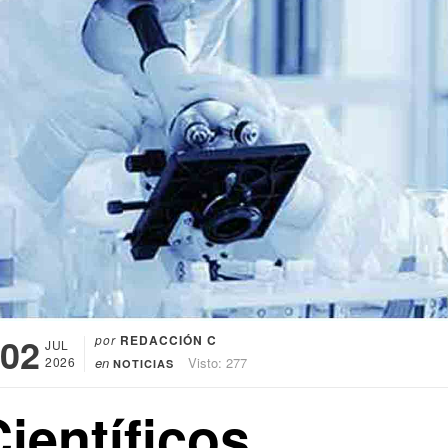
02
por
REDACCIÓN C
JUL
2026
en
Visto: 277
NOTICIAS
ientíficos