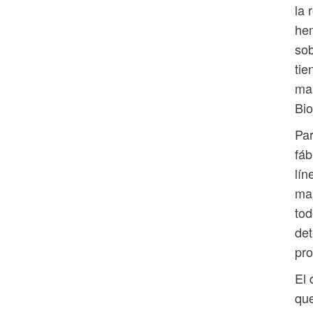
la 
hem
sob
tie
man
Bio
Par
fáb
lín
man
tod
det
pro
El 
que