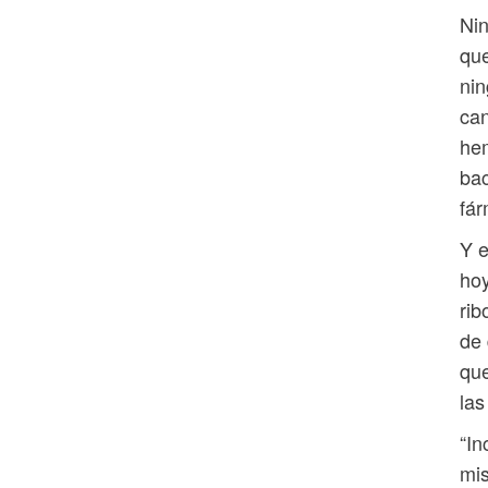
Nin
que
nin
can
hem
bac
fá
Y e
hoy
rib
de 
que
las
“In
mis