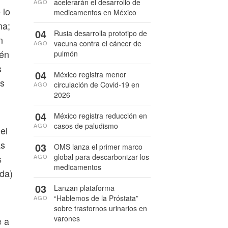
acelerarán el desarrollo de
AGO
 lo
medicamentos en México
na;
04
Rusia desarrolla prototipo de
n
vacuna contra el cáncer de
AGO
ién
pulmón
s
04
México registra menor
os
circulación de Covid-19 en
AGO
2026
04
México registra reducción en
casos de paludismo
AGO
el
as
03
OMS lanza el primer marco
global para descarbonizar los
AGO
s
medicamentos
ida)
03
Lanzan plataforma
“Hablemos de la Próstata”
AGO
sobre trastornos urinarios en
varones
e a