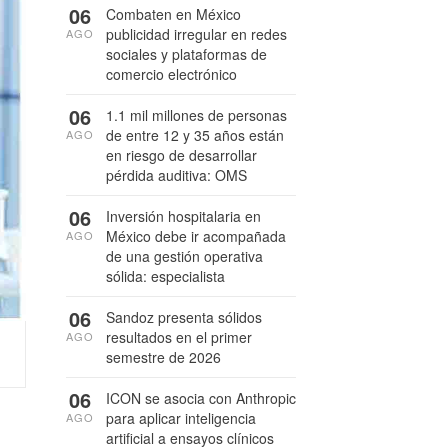
06
Combaten en México
publicidad irregular en redes
AGO
sociales y plataformas de
comercio electrónico
06
1.1 mil millones de personas
de entre 12 y 35 años están
AGO
en riesgo de desarrollar
pérdida auditiva: OMS
06
Inversión hospitalaria en
México debe ir acompañada
AGO
de una gestión operativa
sólida: especialista
06
Sandoz presenta sólidos
resultados en el primer
AGO
semestre de 2026
06
ICON se asocia con Anthropic
para aplicar inteligencia
AGO
artificial a ensayos clínicos