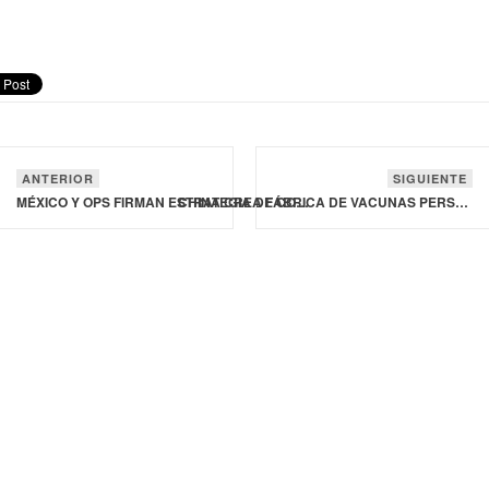
ANTERIOR
SIGUIENTE
MÉXICO Y OPS FIRMAN ESTRATEGIA DE COOPERACIÓN PARA FORTALECER LA SALUD PÚBLICA
CHINA CREA FÁBRICA DE VACUNAS PERSONALIZADAS PARA CÁNCER CON INTELIGENCIA ARTIFICIAL