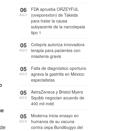
06
FDA aprueba ORZEYFUL
(oveporexton) de Takeda
AGO
para tratar la causa
subyacente de la narcolepsia
tipo 1
05
Cofepris autoriza innovadora
terapia para pacientes con
AGO
miastenia gravis
05
Falta de diagnóstico oportuno
agrava la gastritis en México:
AGO
especialistas
o
05
AstraZeneca y Bristol Myers
Squibb negocian acuerdo de
AGO
400 mil mdd
ue
05
Moderna inicia ensayo en
humanos de su vacuna
AGO
 de
contra cepa Bundibugyo del