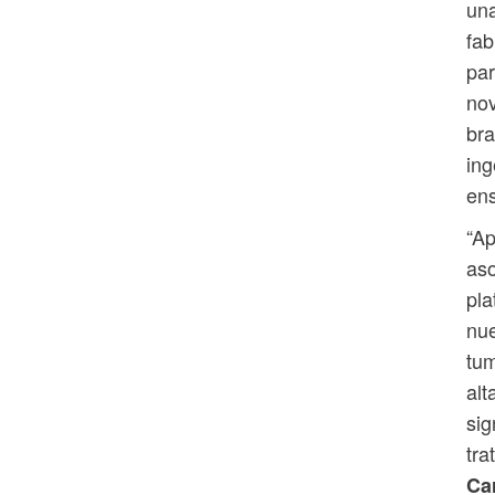
una
fab
par
nov
bra
ing
ens
“A
aso
pla
nue
tum
alt
sig
tra
Car