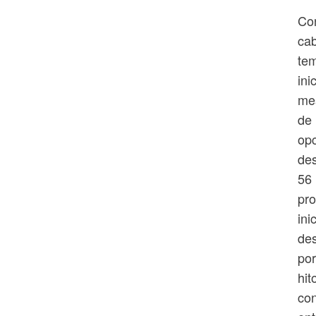
Con
cab
tem
ini
mes
de 
opc
des
56 
pro
ini
des
por
hit
con