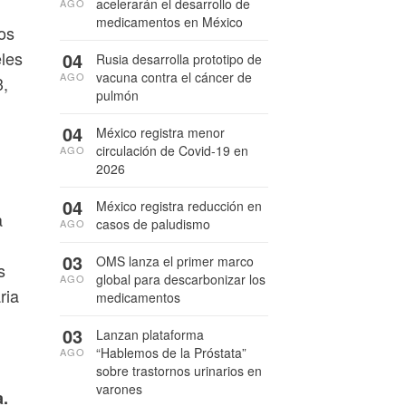
acelerarán el desarrollo de
AGO
medicamentos en México
cos
eles
04
Rusia desarrolla prototipo de
vacuna contra el cáncer de
AGO
3,
pulmón
04
México registra menor
circulación de Covid-19 en
AGO
2026
04
México registra reducción en
a
casos de paludismo
AGO
03
OMS lanza el primer marco
s
global para descarbonizar los
AGO
ria
medicamentos
03
Lanzan plataforma
“Hablemos de la Próstata”
AGO
sobre trastornos urinarios en
varones
a.