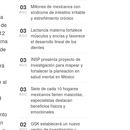
03
Millones de mexicanos con
síndrome de intestino irritable
AGO
pa
y estreñimiento crónico
 de
03
Lactancia materna fortalece
 12
músculos y encías y favorece
AGO
rama
el desarrollo lineal de los
dientes
 de
03
INSP presenta proyecto de
rá
investigación para mapear y
AGO
fortalecer la planeación en
salud mental en México
 al
03
Siete de cada 10 hogares
mexicanos tienen mascotas,
AGO
d
especialistas destacan
beneficios físicos y
emocionales
unto
an
02
GSK establecerá un nuevo
centro de investigación y
AGO