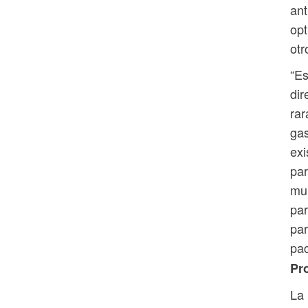
ant
opt
otr
“Es
dir
rar
gas
exi
par
mul
par
par
pac
Pr
La 