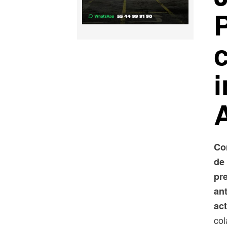
Co
de 
pre
an
act
col