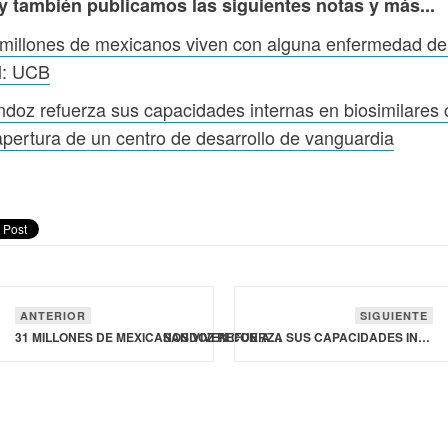
y también publicamos las siguientes notas y más...
millones de mexicanos viven con alguna enfermedad de
l: UCB
doz refuerza sus capacidades internas en biosimilares
apertura de un centro de desarrollo de vanguardia
ANTERIOR
SIGUIENTE
31 MILLONES DE MEXICANOS VIVEN CON ALGUNA ENFERMEDAD DE LA PIEL: UCB
SANDOZ REFUERZA SUS CAPACIDADES INTERNAS EN BIOSIMILARES CON LA APERTURA DE UN CENTRO DE DESARROLLO DE VANGUARDIA