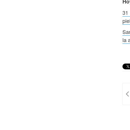
Ho
31 
pie
San
la 