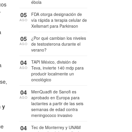
ébola
cos
y
05
FDA otorga designación de
vía rápida a terapia celular de
AGO
Xellsmart para Parkinson
a
05
¿Por qué cambian los niveles
de testosterona durante el
AGO
verano?
04
TAPI México, división de
a
Teva, invierte 140 mdp para
AGO
producir localmente un
oncológico
se,
04
MenQuadfi de Sanofi es
aprobado en Europa para
AGO
lactantes a partir de las seis
a y
semanas de edad contra
meningococo invasivo
ce
04
Tec de Monterrey y UNAM