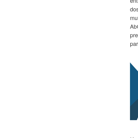
ent
dos
mut
AbC
pre
par