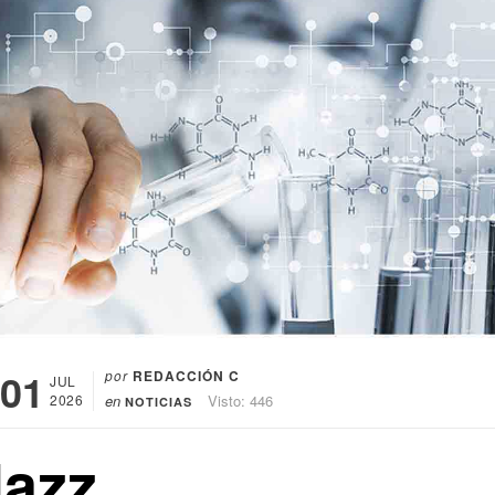
01
por
REDACCIÓN C
JUL
2026
en
Visto: 446
NOTICIAS
Jazz