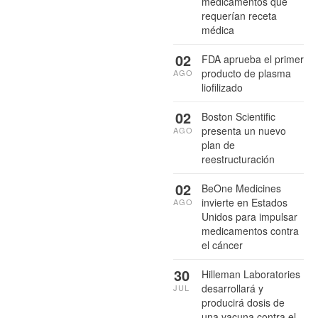
medicamentos que
requerían receta
médica
02
FDA aprueba el primer
producto de plasma
AGO
liofilizado
02
Boston Scientific
presenta un nuevo
AGO
plan de
reestructuración
02
BeOne Medicines
invierte en Estados
AGO
Unidos para impulsar
medicamentos contra
el cáncer
30
Hilleman Laboratories
desarrollará y
JUL
producirá dosis de
una vacuna contra el