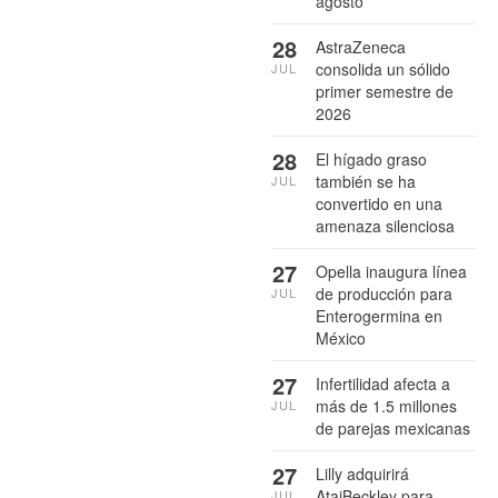
agosto
28
AstraZeneca
consolida un sólido
JUL
primer semestre de
2026
28
El hígado graso
también se ha
JUL
convertido en una
amenaza silenciosa
27
Opella inaugura línea
de producción para
JUL
Enterogermina en
México
27
Infertilidad afecta a
más de 1.5 millones
JUL
de parejas mexicanas
27
Lilly adquirirá
AtaiBeckley para
JUL