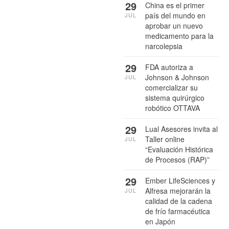
29
China es el primer
país del mundo en
JUL
aprobar un nuevo
medicamento para la
narcolepsia
29
FDA autoriza a
Johnson & Johnson
JUL
comercializar su
sistema quirúrgico
robótico OTTAVA
29
Lual Asesores invita al
Taller online
JUL
“Evaluación Histórica
de Procesos (RAP)”
29
Ember LifeSciences y
Alfresa mejorarán la
JUL
calidad de la cadena
de frío farmacéutica
en Japón