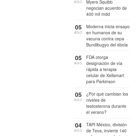
Myers Squibb
AGO
negocian acuerdo de
400 mil mdd
05
Moderna inicia ensayo
en humanos de su
AGO
vacuna contra cepa
Bundibugyo del ébola
05
FDA otorga
designación de vía
AGO
rápida a terapia
celular de Xellsmart
para Parkinson
05
¿Por qué cambian los
niveles de
AGO
testosterona durante
el verano?
04
TAPI México, división
de Teva, invierte 140
AGO