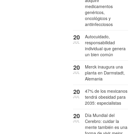
adquirir
medicamentos
genéricos,
oncológicos y
antiinfecciosos
20
Autocuidado,
responsabilidad
JUL
individual que genera
un bien común
20
Merck inaugura una
planta en Darmstadt,
JUL
Alemania
20
47% de los mexicanos
tendrá obesidad para
JUL
2035: especialistas
20
Día Mundial del
Cerebro: cuidar la
JUL
mente también es una
forma de vivir mejor