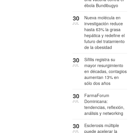
ébola Bundibugyo
30
Nueva molécula en
investigación reduce
JUL
hasta 63% la grasa
hepática y redefine el
futuro del tratamiento
de la obesidad
30
Sífilis registra su
mayor resurgimiento
JUL
en décadas, contagios
aumentan 13% en
sólo dos años
30
FarmaForum
Dominicana:
JUL
tendencias, reflexión,
análisis y networking
30
Esclerosis múltiple
puede acelerar la
JUL