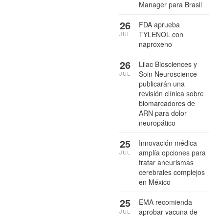
Manager para Brasil
26
FDA aprueba
TYLENOL con
JUL
naproxeno
26
Lilac Biosciences y
Soin Neuroscience
JUL
publicarán una
revisión clínica sobre
biomarcadores de
ARN para dolor
neuropático
25
Innovación médica
amplía opciones para
JUL
tratar aneurismas
cerebrales complejos
en México
25
EMA recomienda
aprobar vacuna de
JUL