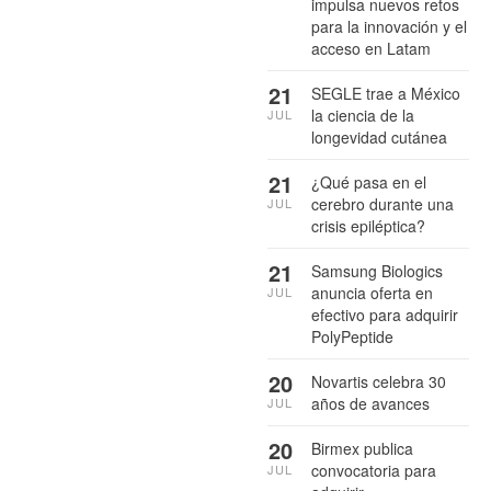
impulsa nuevos retos
para la innovación y el
acceso en Latam
21
SEGLE trae a México
la ciencia de la
JUL
longevidad cutánea
21
¿Qué pasa en el
cerebro durante una
JUL
crisis epiléptica?
21
Samsung Biologics
anuncia oferta en
JUL
efectivo para adquirir
PolyPeptide
20
Novartis celebra 30
años de avances
JUL
20
Birmex publica
convocatoria para
JUL