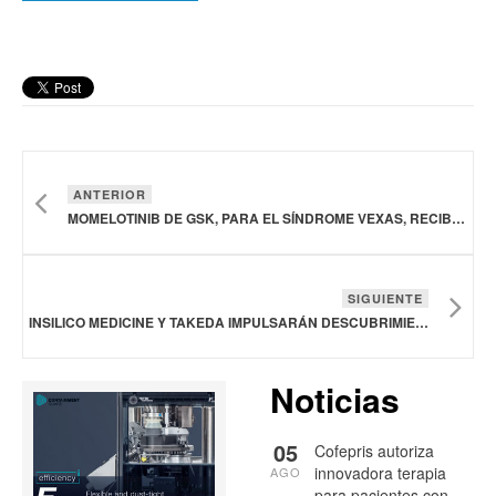
ANTERIOR
MOMELOTINIB DE GSK, PARA EL SÍNDROME VEXAS, RECIBE DESIGNACIÓN DE MEDICAMENTO HUÉRFANO EN ESTADOS UNIDOS Y LA UNIÓN EUROPEA
SIGUIENTE
INSILICO MEDICINE Y TAKEDA IMPULSARÁN DESCUBRIMIENTO DE FÁRMACOS MEDIANTE INTELIGENCIA ARTIFICIAL
Noticias
05
Cofepris autoriza
innovadora terapia
AGO
para pacientes con