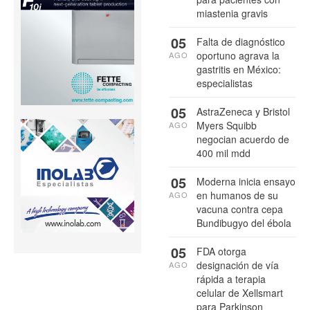
miastenia gravis
05
Falta de diagnóstico
oportuno agrava la
AGO
gastritis en México:
especialistas
05
AstraZeneca y Bristol
Myers Squibb
AGO
negocian acuerdo de
400 mil mdd
05
Moderna inicia ensayo
en humanos de su
AGO
vacuna contra cepa
Bundibugyo del ébola
05
FDA otorga
designación de vía
AGO
rápida a terapia
celular de Xellsmart
para Parkinson