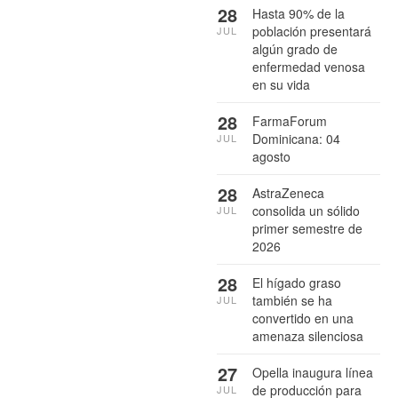
28
Hasta 90% de la
población presentará
JUL
algún grado de
enfermedad venosa
en su vida
28
FarmaForum
Dominicana: 04
JUL
agosto
28
AstraZeneca
consolida un sólido
JUL
primer semestre de
2026
28
El hígado graso
también se ha
JUL
convertido en una
amenaza silenciosa
27
Opella inaugura línea
de producción para
JUL