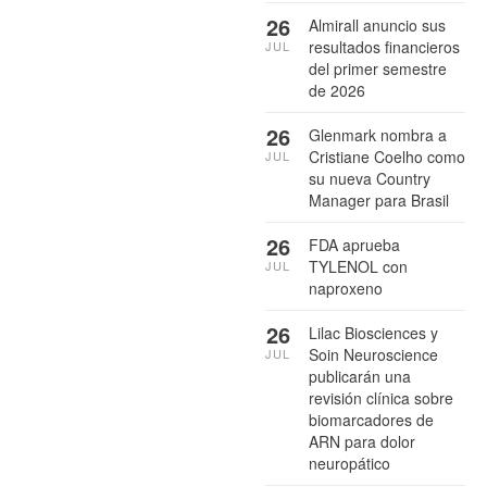
26
Almirall anuncio sus
resultados financieros
JUL
del primer semestre
de 2026
26
Glenmark nombra a
Cristiane Coelho como
JUL
su nueva Country
Manager para Brasil
26
FDA aprueba
TYLENOL con
JUL
naproxeno
26
Lilac Biosciences y
Soin Neuroscience
JUL
publicarán una
revisión clínica sobre
biomarcadores de
ARN para dolor
neuropático