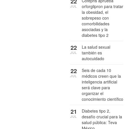
22
Cofepris aprueba
orforglipron para tratar
JUL
la obesidad, el
sobrepeso con
comorbilidades
asociadas y la
diabetes tipo 2
22
La salud sexual
también es
JUL
autocuidado
22
Seis de cada 10
médicos creen que la
JUL
inteligencia artificial
será clave para
organizar el
conocimiento científico
21
Diabetes tipo 2,
desafío crucial para la
JUL
salud pública: Teva
México