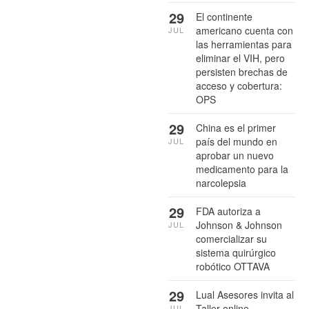
29
El continente
americano cuenta con
JUL
las herramientas para
eliminar el VIH, pero
persisten brechas de
acceso y cobertura:
OPS
29
China es el primer
país del mundo en
JUL
aprobar un nuevo
medicamento para la
narcolepsia
29
FDA autoriza a
Johnson & Johnson
JUL
comercializar su
sistema quirúrgico
robótico OTTAVA
29
Lual Asesores invita al
Taller online
JUL