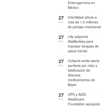
Enterogermina en
México
27
Infertilidad afecta a
más de 1.5 millones
JUL
de parejas mexicanas
27
Lilly adquirirá
AtaiBeckley para
JUL
impulsar terapias de
salud mental
27
Cofepris emite alerta
sanitaria por robo y
JUL
falsificación de
diversos
medicamentos de
Bayer
27
OPS y AIDS
Healthcare
JUL
Foundation apoyarán