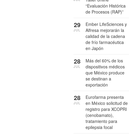
“Evaluación Histórica
de Procesos (RAP)”
29
Ember LifeSciences y
Alfresa mejorarán la
JUL
calidad de la cadena
de frío farmacéutica
en Japón
28
Más del 60% de los
dispositivos médicos
JUL
que México produce
se destinan a
exportación
28
Eurofarma presenta
en México solicitud de
JUL
registro para XCOPRI
(cenobamato),
tratamiento para
epilepsia focal