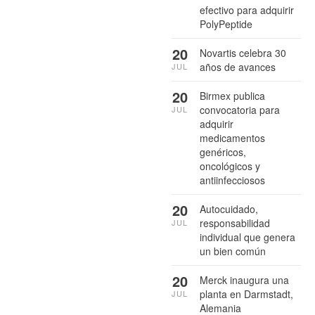
efectivo para adquirir
PolyPeptide
20
Novartis celebra 30
años de avances
JUL
20
Birmex publica
convocatoria para
JUL
adquirir
medicamentos
genéricos,
oncológicos y
antiinfecciosos
20
Autocuidado,
responsabilidad
JUL
individual que genera
un bien común
20
Merck inaugura una
planta en Darmstadt,
JUL
Alemania