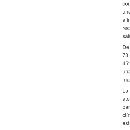
con
una
a i
rec
sal
De
73 
45%
una
ma
La
ate
par
clí
est