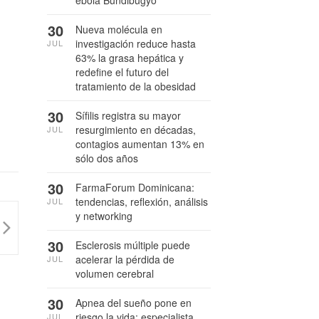
ébola Bundibugyo
30
Nueva molécula en
investigación reduce hasta
JUL
63% la grasa hepática y
redefine el futuro del
tratamiento de la obesidad
30
Sífilis registra su mayor
resurgimiento en décadas,
JUL
contagios aumentan 13% en
sólo dos años
30
FarmaForum Dominicana:
tendencias, reflexión, análisis
JUL
y networking
30
Esclerosis múltiple puede
acelerar la pérdida de
JUL
volumen cerebral
30
Apnea del sueño pone en
riesgo la vida: especialista
JUL