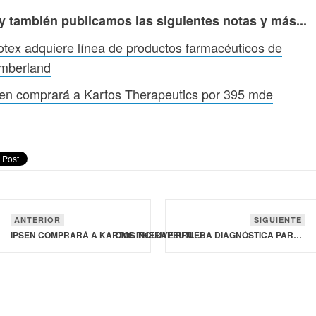
y también publicamos las siguientes notas y más...
tex adquiere línea de productos farmacéuticos de
mberland
en comprará a Kartos Therapeutics por 395 mde
ANTERIOR
SIGUIENTE
IPSEN COMPRARÁ A KARTOS THERAPEUTICS POR 395 MDE
OMS INCLUYE PRUEBA DIAGNÓSTICA PARA DETECTAR ÉBOLA EN SU LISTA DE USO EN EMERGENCIAS