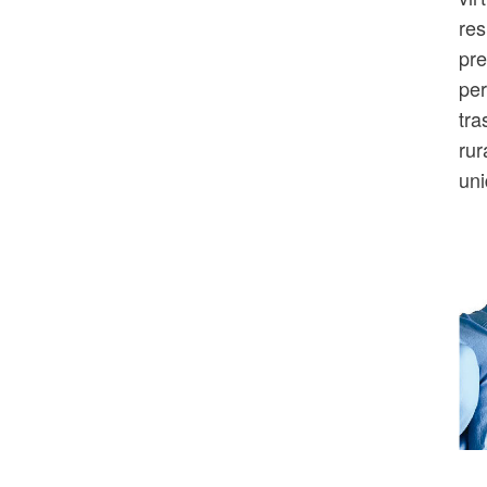
res
pre
per
tra
rur
un