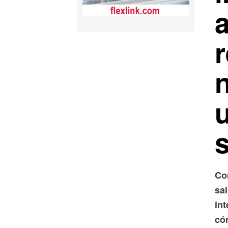
a
Co
sal
int
có