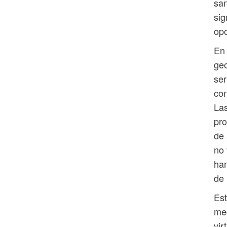
san
sig
opo
En 
geo
ser
con
Las
pro
de
no 
han
de 
Est
me
vir