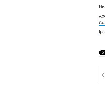
Ho
Apo
Cu
Ips