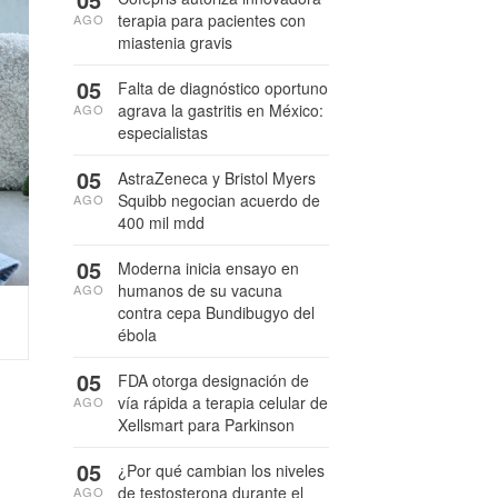
terapia para pacientes con
AGO
miastenia gravis
05
Falta de diagnóstico oportuno
agrava la gastritis en México:
AGO
especialistas
05
AstraZeneca y Bristol Myers
Squibb negocian acuerdo de
AGO
400 mil mdd
05
Moderna inicia ensayo en
humanos de su vacuna
AGO
contra cepa Bundibugyo del
ébola
05
FDA otorga designación de
vía rápida a terapia celular de
AGO
Xellsmart para Parkinson
05
¿Por qué cambian los niveles
de testosterona durante el
AGO