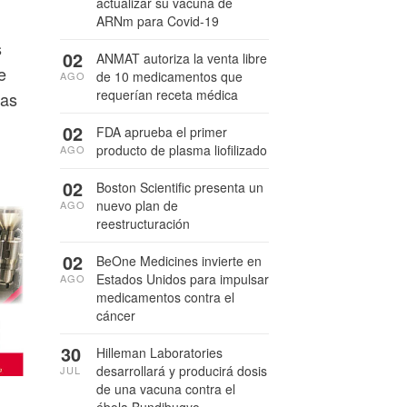
actualizar su vacuna de
ARNm para Covid-19
s
02
ANMAT autoriza la venta libre
e
de 10 medicamentos que
AGO
requerían receta médica
nas
02
FDA aprueba el primer
producto de plasma liofilizado
AGO
02
Boston Scientific presenta un
nuevo plan de
AGO
reestructuración
02
BeOne Medicines invierte en
Estados Unidos para impulsar
AGO
medicamentos contra el
cáncer
30
Hilleman Laboratories
desarrollará y producirá dosis
JUL
de una vacuna contra el