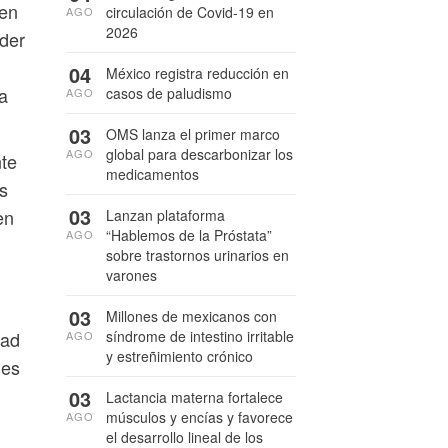
 en
circulación de Covid-19 en
AGO
2026
eder
04
México registra reducción en
a
casos de paludismo
AGO
03
OMS lanza el primer marco
global para descarbonizar los
AGO
te
medicamentos
s
03
en
Lanzan plataforma
“Hablemos de la Próstata”
AGO
sobre trastornos urinarios en
varones
03
Millones de mexicanos con
síndrome de intestino irritable
dad
AGO
y estreñimiento crónico
nes
03
Lactancia materna fortalece
músculos y encías y favorece
AGO
el desarrollo lineal de los