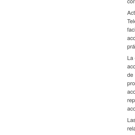
com
Act
Tel
fac
aco
prá
La 
acc
de 
pro
aco
rep
acc
Las
rel