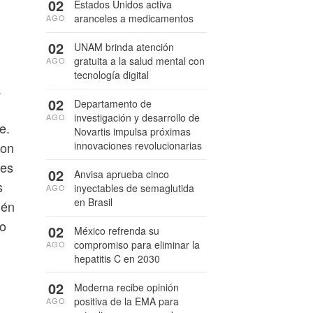
02
Estados Unidos activa
aranceles a medicamentos
AGO
02
UNAM brinda atención
gratuita a la salud mental con
AGO
tecnología digital
a
02
Departamento de
investigación y desarrollo de
AGO
e.
Novartis impulsa próximas
innovaciones revolucionarias
con
des
02
Anvisa aprueba cinco
s
inyectables de semaglutida
AGO
en Brasil
ién
io
02
México refrenda su
compromiso para eliminar la
AGO
hepatitis C en 2030
02
Moderna recibe opinión
positiva de la EMA para
AGO