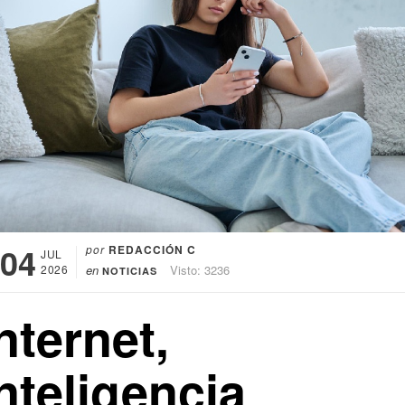
04
por
REDACCIÓN C
JUL
2026
en
Visto: 3236
NOTICIAS
nternet,
nteligencia