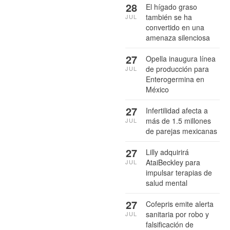
28
El hígado graso
también se ha
JUL
convertido en una
amenaza silenciosa
27
Opella inaugura línea
de producción para
JUL
Enterogermina en
México
27
Infertilidad afecta a
más de 1.5 millones
JUL
de parejas mexicanas
27
Lilly adquirirá
AtaiBeckley para
JUL
impulsar terapias de
salud mental
27
Cofepris emite alerta
sanitaria por robo y
JUL
falsificación de