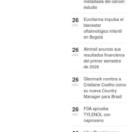
metástasis del cáncer:
estudio
26
Eurofarma impulsa el
bienestar
JUL
oftalmológico infantil
en Bogotá
26
Almirall anuncio sus
resultados financieros
JUL
del primer semestre
de 2026
26
Glenmark nombra a
Cristiane Coelho como
JUL
su nueva Country
Manager para Brasil
26
FDA aprueba
TYLENOL con
JUL
naproxeno