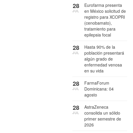
28
Eurofarma presenta
en México solicitud de
JUL
registro para XCOPRI
(cenobamato),
tratamiento para
epilepsia focal
28
Hasta 90% de la
población presentará
JUL
algún grado de
enfermedad venosa
en su vida
28
FarmaForum
Dominicana: 04
JUL
agosto
28
AstraZeneca
consolida un sólido
JUL
primer semestre de
2026