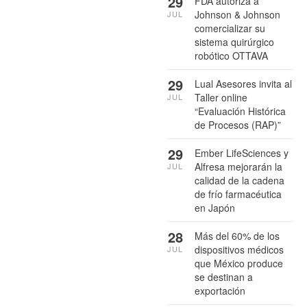
29
FDA autoriza a
Johnson & Johnson
JUL
comercializar su
sistema quirúrgico
robótico OTTAVA
29
Lual Asesores invita al
Taller online
JUL
“Evaluación Histórica
de Procesos (RAP)”
29
Ember LifeSciences y
Alfresa mejorarán la
JUL
calidad de la cadena
de frío farmacéutica
en Japón
28
Más del 60% de los
dispositivos médicos
JUL
que México produce
se destinan a
exportación