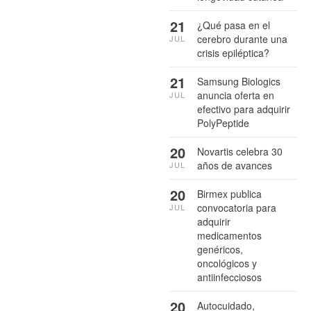
21
¿Qué pasa en el
cerebro durante una
JUL
crisis epiléptica?
21
Samsung Biologics
anuncia oferta en
JUL
efectivo para adquirir
PolyPeptide
20
Novartis celebra 30
años de avances
JUL
20
Birmex publica
convocatoria para
JUL
adquirir
medicamentos
genéricos,
oncológicos y
antiinfecciosos
20
Autocuidado,