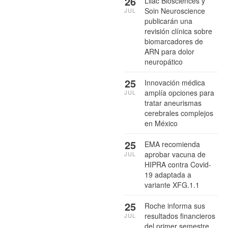
26
Lilac Biosciences y
Soin Neuroscience
JUL
publicarán una
revisión clínica sobre
biomarcadores de
ARN para dolor
neuropático
25
Innovación médica
amplía opciones para
JUL
tratar aneurismas
cerebrales complejos
en México
25
EMA recomienda
aprobar vacuna de
JUL
HIPRA contra Covid-
19 adaptada a
variante XFG.1.1
25
Roche informa sus
resultados financieros
JUL
del primer semestre