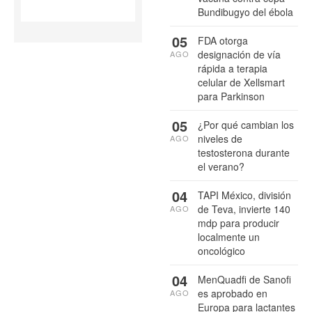
Bundibugyo del ébola
05
FDA otorga
designación de vía
AGO
rápida a terapia
celular de Xellsmart
para Parkinson
05
¿Por qué cambian los
niveles de
AGO
testosterona durante
el verano?
04
TAPI México, división
de Teva, invierte 140
AGO
mdp para producir
localmente un
oncológico
04
MenQuadfi de Sanofi
es aprobado en
AGO
Europa para lactantes