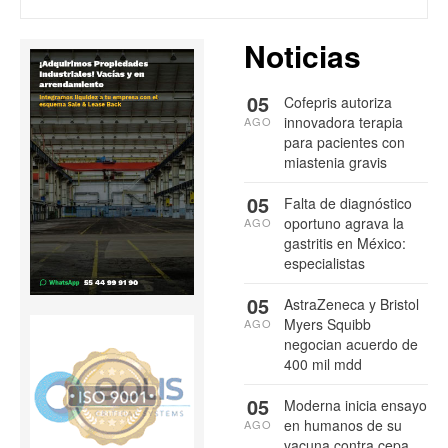
Noticias
05
Cofepris autoriza
innovadora terapia
AGO
para pacientes con
miastenia gravis
05
Falta de diagnóstico
oportuno agrava la
AGO
gastritis en México:
especialistas
05
AstraZeneca y Bristol
Myers Squibb
AGO
negocian acuerdo de
400 mil mdd
05
Moderna inicia ensayo
en humanos de su
AGO
vacuna contra cepa