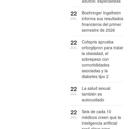
adultos: especialistas
22
Boehringer Ingelheim
informa sus resultados
JUL
financieros del primer
semestre de 2026
22
Cofepris aprueba
orforglipron para tratar
JUL
la obesidad, el
sobrepeso con
comorbilidades
asociadas y la
diabetes tipo 2
22
La salud sexual
también es
JUL
autocuidado
22
Seis de cada 10
médicos creen que la
JUL
inteligencia artificial
será clave para